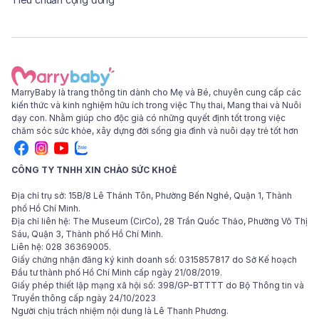
MarryBaby là trang thông tin dành cho Mẹ và Bé, chuyên cung cấp các
kiến thức và kinh nghiệm hữu ích trong việc Thụ thai, Mang thai và Nuôi
dạy con. Nhằm giúp cho độc giả có những quyết định tốt trong việc
chăm sóc sức khỏe, xây dựng đời sống gia đình và nuôi dạy trẻ tốt hơn
CÔNG TY TNHH XIN CHÀO SỨC KHOẺ
Địa chỉ trụ sở: 15B/8 Lê Thánh Tôn, Phường Bến Nghé, Quận 1, Thành
phố Hồ Chí Minh.
Địa chỉ liên hệ: The Museum (CirCo), 28 Trần Quốc Thảo, Phường Võ Thị
Sáu, Quận 3, Thành phố Hồ Chí Minh.
Liên hệ: 028 36369005.
Giấy chứng nhận đăng ký kinh doanh số: 0315857817 do Sở Kế hoạch
Đầu tư thành phố Hồ Chí Minh cấp ngày 21/08/2019.
Giấy phép thiết lập mạng xã hội số: 398/GP-BTTTT do Bộ Thông tin và
Truyền thông cấp ngày 24/10/2023
Người chịu trách nhiệm nội dung là Lê Thanh Phương.