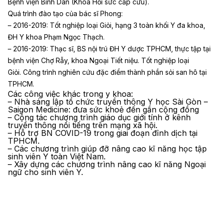
Bệnh viện Bình Dân (Khoa Hồi sức cấp cứu).
Quá trình đào tạo của bác sĩ Phong:
– 2016-2019: Tốt nghiệp loại Giỏi, hạng 3 toàn khối Y đa khoa,
ĐH Y khoa Phạm Ngọc Thạch.
– 2016-2019: Thạc sĩ, BS nội trú ĐH Y dược TPHCM, thực tập tại
bệnh viện Chợ Rẫy, khoa Ngoại Tiết niệu. Tốt nghiệp loại
Giỏi.
Công trình nghiên cứu đặc điểm thành phần sỏi san hô tại
TPHCM.
Các công việc khác trong y khoa:
– Nhà sáng lập tổ chức truyền thông Y học Sài Gòn –
Saigon Medicine: đưa sức khoẻ đến gần cộng đồng
– Cộng tác chương trình giáo dục giới tính ở kênh
truyền thông nổi tiếng trên mạng xã hội.
– Hỗ trợ BN COVID-19 trong giai đoạn đỉnh dịch tại
TPHCM.
– Các chương trình giúp đỡ nâng cao kĩ năng học tập
sinh viên Y toàn Việt Nam.
– Xây dựng các chương trình nâng cao kĩ năng Ngoại
ngữ cho sinh viên Y.