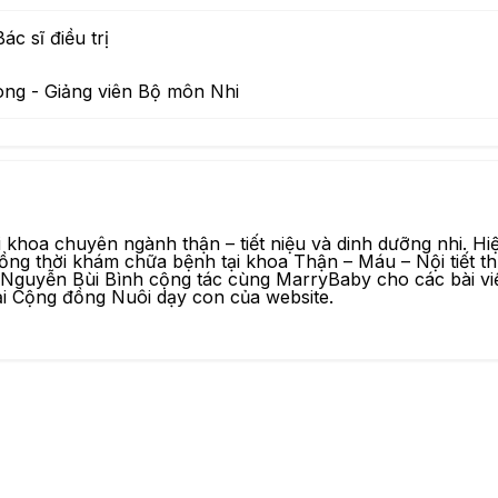
c sĩ điều trị
ng - Giảng viên Bộ môn Nhi
 khoa chuyên ngành thận – tiết niệu và dinh dưỡng nhi. Hiệ
ồng thời khám chữa bệnh tại khoa Thận – Máu – Nội tiết t
iên Nguyễn Bùi Bình cộng tác cùng MarryBaby cho các bài v
ại
Cộng đồng Nuôi dạy con
của website.