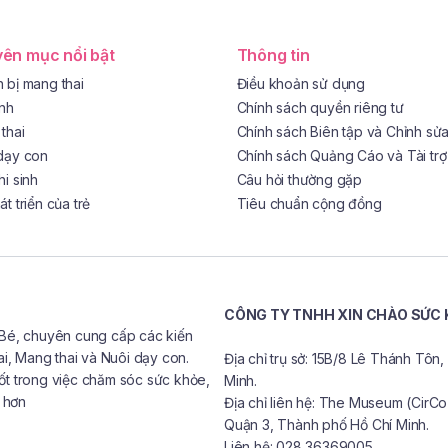
ên mục nổi bật
Thông tin
 bị mang thai
Điều khoản sử dụng
ình
Chính sách quyền riêng tư
thai
Chính sách Biên tập và Chỉnh sử
dạy con
Chính sách Quảng Cáo và Tài trợ
hi sinh
Câu hỏi thường gặp
t triển của trẻ
Tiêu chuẩn cộng đồng
CÔNG TY TNHH XIN CHÀO SỨC
 Bé, chuyên cung cấp các kiến
ai, Mang thai và Nuôi dạy con.
Địa chỉ trụ sở: 15B/8 Lê Thánh Tô
ốt trong việc chăm sóc sức khỏe,
Minh.
t hơn
Địa chỉ liên hệ: The Museum (CirC
Quận 3, Thành phố Hồ Chí Minh.
Liên hệ: 028 36369005.