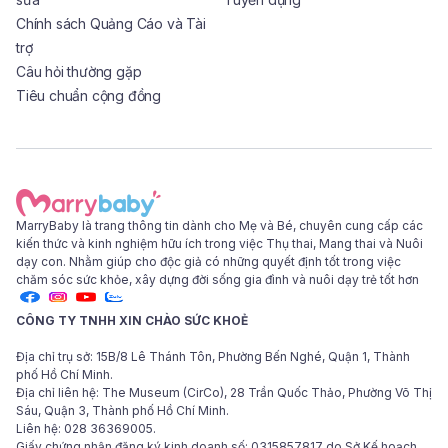
Chính sách Quảng Cáo và Tài
trợ
Câu hỏi thường gặp
Tiêu chuẩn cộng đồng
MarryBaby là trang thông tin dành cho Mẹ và Bé, chuyên cung cấp các
kiến thức và kinh nghiệm hữu ích trong việc Thụ thai, Mang thai và Nuôi
dạy con. Nhằm giúp cho độc giả có những quyết định tốt trong việc
chăm sóc sức khỏe, xây dựng đời sống gia đình và nuôi dạy trẻ tốt hơn
CÔNG TY TNHH XIN CHÀO SỨC KHOẺ
Địa chỉ trụ sở: 15B/8 Lê Thánh Tôn, Phường Bến Nghé, Quận 1, Thành
phố Hồ Chí Minh.
Địa chỉ liên hệ: The Museum (CirCo), 28 Trần Quốc Thảo, Phường Võ Thị
Sáu, Quận 3, Thành phố Hồ Chí Minh.
Liên hệ: 028 36369005.
Giấy chứng nhận đăng ký kinh doanh số: 0315857817 do Sở Kế hoạch