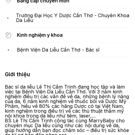
Bằng cấp chuyên môn
Trường Đại Học Y Dược Cần Thơ - Chuyên Khoa
Da Liễu
Kinh nghiệm y khoa
Bệnh Viện Da Liễu Cần Thơ - Bác sĩ
Giới thiệu
Bác sĩ da liễu Lê Thị Cẩm Trinh đang học tập và làm
việc tại Bệnh Viện Da Liễu Cần Thơ. Với 3 năm kinh
nghiệm điều trị các vấn đề về da, những bệnh lý nặng
của da, 6 năm kinh nghiệm về thuốc bôi và Dược Mỹ
Phẩm, hiểu về 80% các hãng Dược có tại Việt Nam,
kinh nghiệm trong điều trị về các thủ thuật thẩm mỹ
nội khoa trong da liễu như tiêm, laser,…
BS Lê Thị Cẩm Trinh cộng tác cùng MarryBaby cho
chuyên mục Da liễu cũng như các nội dung về da,
giúp hướng dẫn bạn đọc chăm sóc – điều trị sức khỏe