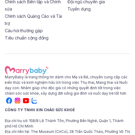
Chính sách Biên tập và Chỉnh
Đội ngũ chuyên gia
sửa
Tuyển dụng
Chính sách Quảng Cáo và Tài
trợ
Câu hỏi thường gặp
Tiêu chuẩn cộng đồng
MarryBaby là trang thông tin dành cho Mẹ và Bé, chuyên cung cấp các
kiến thức và kinh nghiệm hữu ích trong việc Thụ thai, Mang thai và Nuôi
dạy con. Nhằm giúp cho độc giả có những quyết định tốt trong việc
chăm sóc sức khỏe, xây dựng đời sống gia đình và nuôi dạy trẻ tốt hơn
CÔNG TY TNHH XIN CHÀO SỨC KHOẺ
Địa chỉ trụ sở: 15B/8 Lê Thánh Tôn, Phường Bến Nghé, Quận 1, Thành
phố Hồ Chí Minh.
Địa chỉ liên hệ: The Museum (CirCo), 28 Trần Quốc Thảo, Phường Võ Thị