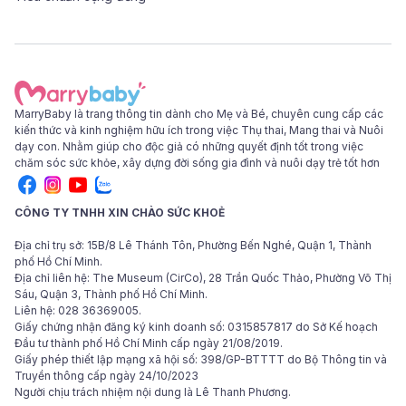
MarryBaby là trang thông tin dành cho Mẹ và Bé, chuyên cung cấp các
kiến thức và kinh nghiệm hữu ích trong việc Thụ thai, Mang thai và Nuôi
dạy con. Nhằm giúp cho độc giả có những quyết định tốt trong việc
chăm sóc sức khỏe, xây dựng đời sống gia đình và nuôi dạy trẻ tốt hơn
CÔNG TY TNHH XIN CHÀO SỨC KHOẺ
Địa chỉ trụ sở: 15B/8 Lê Thánh Tôn, Phường Bến Nghé, Quận 1, Thành
phố Hồ Chí Minh.
Địa chỉ liên hệ: The Museum (CirCo), 28 Trần Quốc Thảo, Phường Võ Thị
Sáu, Quận 3, Thành phố Hồ Chí Minh.
Liên hệ: 028 36369005.
Giấy chứng nhận đăng ký kinh doanh số: 0315857817 do Sở Kế hoạch
Đầu tư thành phố Hồ Chí Minh cấp ngày 21/08/2019.
Giấy phép thiết lập mạng xã hội số: 398/GP-BTTTT do Bộ Thông tin và
Truyền thông cấp ngày 24/10/2023
Người chịu trách nhiệm nội dung là Lê Thanh Phương.