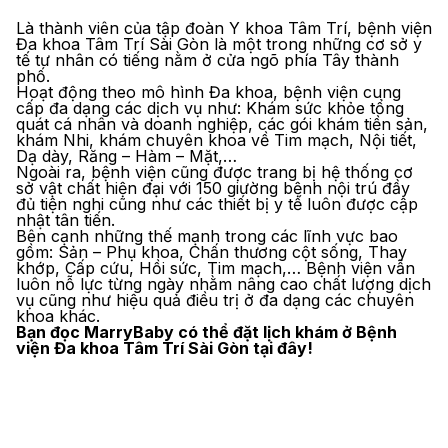
Là thành viên của tập đoàn Y khoa Tâm Trí, bệnh viện
Đa khoa Tâm Trí Sài Gòn là một trong những cơ sở y
tế tư nhân có tiếng nằm ở cửa ngõ phía Tây thành
phố.
Hoạt động theo mô hình Đa khoa, bệnh viện cung
cấp đa dạng các dịch vụ như: Khám sức khỏe tổng
quát cá nhân và doanh nghiệp, các gói khám tiền sản,
khám Nhi, khám chuyên khoa về Tim mạch, Nội tiết,
Dạ dày, Răng – Hàm – Mặt,…
Ngoài ra, bệnh viện cũng được trang bị hệ thống cơ
sở vật chất hiện đại với 150 giường bệnh nội trú đầy
đủ tiện nghi cũng như các thiết bị y tế luôn được cập
nhật tân tiến.
Bên cạnh những thế mạnh trong các lĩnh vực bao
gồm: Sản – Phụ khoa, Chấn thương cột sống, Thay
khớp, Cấp cứu, Hồi sức, Tim mạch,… Bệnh viện vẫn
luôn nỗ lực từng ngày nhằm nâng cao chất lượng dịch
vụ cũng như hiệu quả điều trị ở đa dạng các chuyên
khoa khác.
Bạn đọc MarryBaby có thể đặt lịch khám ở Bệnh
viện Đa khoa Tâm Trí Sài Gòn
tại đây
!