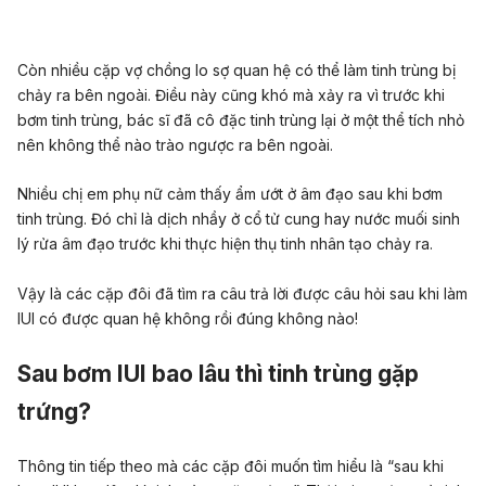
Còn nhiều cặp vợ chồng lo sợ quan hệ có thể làm tinh trùng bị
chảy ra bên ngoài. Điều này cũng khó mà xảy ra vì trước khi
bơm tinh trùng, bác sĩ đã cô đặc tinh trùng lại ở một thể tích nhỏ
nên không thể nào trào ngược ra bên ngoài.
Nhiều chị em phụ nữ cảm thấy ẩm ướt ở âm đạo sau khi bơm
tinh trùng. Đó chỉ là dịch nhầy ở cổ tử cung hay nước muối sinh
lý rửa âm đạo trước khi thực hiện thụ tinh nhân tạo chảy ra.
Vậy là các cặp đôi đã tìm ra câu trả lời được câu hỏi sau khi làm
IUI có được quan hệ không rồi đúng không nào!
Sau bơm IUI bao lâu thì tinh trùng gặp
trứng?
Thông tin tiếp theo mà các cặp đôi muốn tìm hiểu là “sau khi