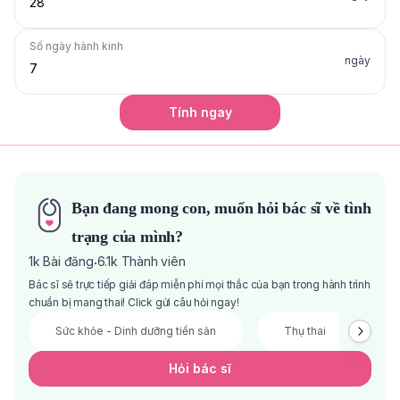
Số ngày hành kinh
ngày
Tính ngay
Bạn đang mong con, muốn hỏi bác sĩ về tình
trạng của mình?
1k
Bài đăng
6.1k
Thành viên
·
Bác sĩ sẽ trực tiếp giải đáp miễn phí mọi thắc của bạn trong hành trình
chuẩn bị mang thai! Click gửi câu hỏi ngay!
Sức khỏe - Dinh dưỡng tiền sản
Thụ thai
V
Hỏi bác sĩ