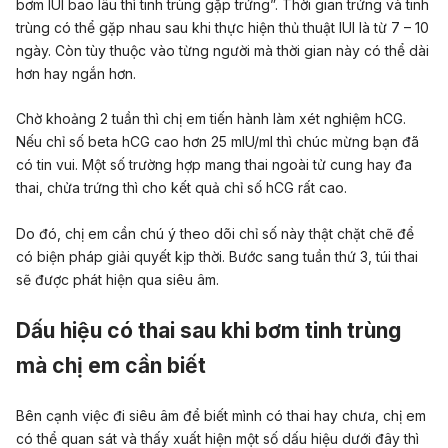
bơm IUI bao lâu thì tinh trùng gặp trứng”. Thời gian trứng và tinh
trùng có thể gặp nhau sau khi thực hiện thủ thuật IUI là từ 7 – 10
ngày. Còn tùy thuộc vào từng người mà thời gian này có thể dài
hơn hay ngắn hơn.
Chờ khoảng 2 tuần thì chị em tiến hành làm xét nghiệm hCG.
Nếu chỉ số beta hCG cao hơn 25 mIU/ml thì chúc mừng bạn đã
có tin vui. Một số trường hợp mang thai ngoài tử cung hay đa
thai, chửa trứng thì cho kết quả chỉ số hCG rất cao.
Do đó, chị em cần chú ý theo dõi chỉ số này thật chặt chẽ để
có biện pháp giải quyết kịp thời. Bước sang tuần thứ 3, túi thai
sẽ được phát hiện qua siêu âm.
Dấu hiệu có thai sau khi bơm tinh trùng
mà chị em cần biết
Bên cạnh việc đi siêu âm để biết mình có thai hay chưa, chị em
có thể quan sát và thấy xuất hiện một số dấu hiệu dưới đây thì