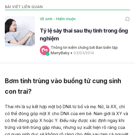
BÀI VIẾT LIÊN QUAN
Vô sinh - Hiếm muộn
Tỷ lệ sảy thai sau thụ tinh trong ống
nghiệm
Thông tin kiểm chứng bởi Ban biên tập 
MarryBaby
 • 
03/03/2014
Bơm tinh trùng vào buồng tử cung sinh
con trai?
Thai nhi là sự kết hợp một bộ DNA từ bố và mẹ. Nữ, là XX, chỉ
có thể đóng góp một X cho DNA của em bé. Nam giới là XY và
có thể đóng góp X hoặc Y. Điều này được xác định ngay khi
trứng và tinh trùng gặp nhau, nhưng sự xuất hiện rõ ràng của
cơ quan sinh dục sẽ không rõ ràng cho đến sau tam cá nguyệt