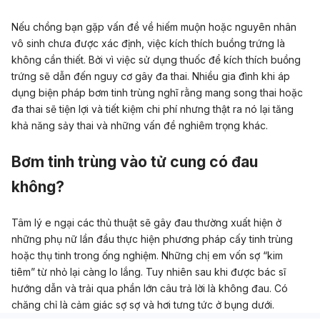
Nếu chồng bạn gặp vấn đề về hiếm muộn hoặc nguyên nhân
vô sinh chưa được xác định, việc kích thích buồng trứng là
không cần thiết. Bởi vì việc sử dụng thuốc để kích thích buồng
trứng sẽ dẫn đến nguy cơ gây đa thai. Nhiều gia đình khi áp
dụng biện pháp bơm tinh trùng nghĩ rằng mang song thai hoặc
đa thai sẽ tiện lợi và tiết kiệm chi phí nhưng thật ra nó lại tăng
khả năng sảy thai và những vấn đề nghiêm trọng khác.
Bơm tinh trùng vào tử cung có đau
không?
Tâm lý e ngại các thủ thuật sẽ gây đau thường xuất hiện ở
những phụ nữ lần đầu thực hiện phương pháp cấy tinh trùng
hoặc thụ tinh trong ống nghiệm. Những chị em vốn sợ “kim
tiêm” từ nhỏ lại càng lo lắng. Tuy nhiên sau khi được bác sĩ
hướng dẫn và trải qua phần lớn câu trả lời là không đau. Có
chăng chỉ là cảm giác sợ sợ và hơi tưng tức ở bụng dưới.