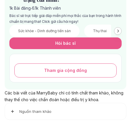
trạng của mình?
1k
Bài đăng
6.1k
Thành viên
·
Bác sĩ sẽ trực tiếp giải đáp miễn phí mọi thắc của bạn trong hành trình
chuẩn bị mang thai! Click gửi câu hỏi ngay!
Sức khỏe - Dinh dưỡng tiền sản
Thụ thai
V
Hỏi bác sĩ
Tham gia cộng đồng
Các bài viết của MarryBaby chỉ có tính chất tham khảo, không
thay thế cho việc chẩn đoán hoặc điều trị y khoa.
Nguồn tham khảo
Intrauterine Insemination (IUI)