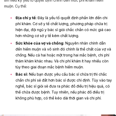
tìm hiểu kỹ yếu tố quyết định chính đến mức phí khám hiếm
muộn. Cụ thể:
Địa chỉ y tế:
Đây là yếu tố quyết định phần lớn đến chi
phí khám. Cơ sở y tế chất lượng, phương pháp chữa trị
hiện đại, đội ngũ y bác sĩ giỏi chắc chắn có mức giá cao
hơn những cơ sở y tế kém chất lượng.
Sức khỏe của vợ và chồng:
Nguyên nhân chính dẫn
đến hiếm muộn và vô sinh đó chính là thể chất của vợ và
chồng. Nếu cả hai hoặc một trong hai mắc bệnh, chi phí
thăm khám khác nhau. Và chi phí khám ít hay nhiều còn
tùy theo giai đoạn mắc bệnh hiếm muộn.
Bác sĩ:
Nếu bạn được yêu cầu bác sĩ chữa trị thì chắc
chắn chi phí sẽ đắt hơn bác sĩ được chỉ định. Tùy vào tay
nghề, bác sĩ giỏi sẽ đưa ra phác đồ điều trị hiệu quả, có
thể chữa được bệnh. Tuy nhiên, nếu phác đồ điều trị
không phù hợp, có thể kéo dài thời gian và chi phí.