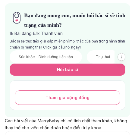
Bạn đang mong con, muốn hỏi bác sĩ về tình
trạng của mình?
1k
Bài đăng
6.1k
Thành viên
·
Bác sĩ sẽ trực tiếp giải đáp miễn phí mọi thắc của bạn trong hành trình
chuẩn bị mang thai! Click gửi câu hỏi ngay!
Sức khỏe - Dinh dưỡng tiền sản
Thụ thai
V
Hỏi bác sĩ
Tham gia cộng đồng
Các bài viết của MarryBaby chỉ có tính chất tham khảo, không
thay thế cho việc chẩn đoán hoặc điều trị y khoa.