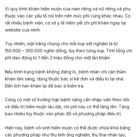
Vì quy trình khám hiếm muộn của nam riêng và nữ riêng và phụ
thuộc vào các yếu tố nói trên nên mức phí cũng khác nhau. Có
rất nhiều bệnh viện, cơ sở y tế niêm yết chi phí khám ngay tại
website của mình.
Tuy nhiên, mặt bằng chung cho mỗi loại xét nghiệm là từ
150.000 – 300.000 nghìn đồng, tùy theo từng loại. Tính tổng chi
phí dao động từ 1 đến 2 triệu đồng cho một lần khám.
Nếu trình trạng bệnh không đáng lo, bệnh nhân chỉ cần thăm
khám lâm sàng, dùng thuốc bác sĩ kê đơn và điều trị tại nhà.
Đến lịch hẹn khám lại để bác sĩ kiểm tra.
Cũng có một số trường hợp bệnh nặng cần nhập viện theo dõi
và
điều trị hiếm muộn
lâu dài, chi phí này có thể tăng lên. Tăng
bao nhiêu tùy thuộc vào phác đồ và phương pháp điều trị.
Hiện nay, bệnh vô sinh hiếm muộn có thể được chữa khỏi bằng
các phương pháp như
thụ tinh ống nghiệm
,
thụ thai nhân tạo
,