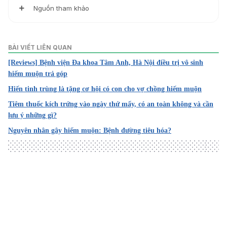
Nguồn tham khảo
https://www.mayoclinic.org/diseases-conditions/infertility/
diagnosis-treatment/drc-20354322
BÀI VIẾT LIÊN QUAN
https://www.nhs.uk/conditions/infertility/diagnosis/
[Reviews] Bệnh viện Đa khoa Tâm Anh, Hà Nội điều trị vô sinh
hiếm muộn trả góp
Hiến tinh trùng là tặng cơ hội có con cho vợ chồng hiếm muộn
Tiêm thuốc kích trứng vào ngày thứ mấy, có an toàn không và cần
lưu ý những gì?
Nguyên nhân gây hiếm muộn: Bệnh đường tiêu hóa?
Loading