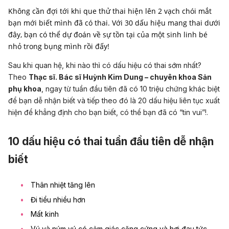
Không cần đợi tới khi que thử thai hiện lên 2 vạch chói mắt
bạn mới biết mình đã có thai. Với 30 dấu hiệu mang thai dưới
đây, bạn có thể dự đoán về sự tồn tại của một sinh linh bé
nhỏ trong bụng mình rồi đấy!
Sau khi quan hệ, khi nào thì có dấu hiệu có thai sớm nhất?
Theo
Thạc sĩ. Bác sĩ Huỳnh Kim Dung – chuyên khoa Sản
phụ khoa
, ngay từ tuần đầu tiên đã có 10 triệu chứng khác biệt
để bạn dễ nhận biết và tiếp theo đó là 20 dấu hiệu liên tục xuất
hiện để khẳng định cho bạn biết, có thể bạn đã có “tin vui”!.
10 dấu hiệu có thai tuần đầu tiên dễ nhận
biết
Thân nhiệt tăng lên
Đi tiểu nhiều hơn
Mất kinh
Vú và núm vú có cảm giác căng cứng và hơi đau tức