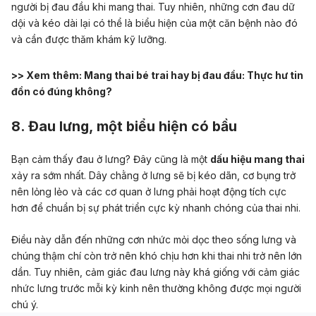
người bị đau đầu khi mang thai. Tuy nhiên, những cơn đau dữ
dội và kéo dài lại có thể là biểu hiện của một căn bệnh nào đó
và cần được thăm khám kỹ lưỡng.
>> Xem thêm:
Mang thai bé trai hay bị đau đầu: Thực hư tin
đồn có đúng không?
8. Đau lưng, một biểu hiện có bầu
Bạn cảm thấy đau ở lưng? Đây cũng là một
dấu hiệu mang thai
xảy ra sớm nhất. Dây chằng ở lưng sẽ bị kéo dãn, cơ bụng trở
nên lỏng lẻo và các cơ quan ở lưng phải hoạt động tích cực
hơn để chuẩn bị sự phát triển cực kỳ nhanh chóng của thai nhi.
Điều này dẫn đến những cơn nhức mỏi dọc theo sống lưng và
chúng thậm chí còn trở nên khó chịu hơn khi thai nhi trở nên lớn
dần. Tuy nhiên, cảm giác đau lưng này khá giống với cảm giác
nhức lưng trước mỗi kỳ kinh nên thường không được mọi người
chú ý.