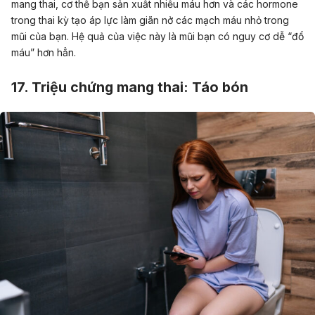
mang thai, cơ thể bạn sản xuất nhiều máu hơn và các hormone
trong thai kỳ tạo áp lực làm giãn nở các mạch máu nhỏ trong
mũi của bạn. Hệ quả của việc này là mũi bạn có nguy cơ dễ “đổ
máu” hơn hẳn.
17. Triệu chứng mang thai: Táo bón