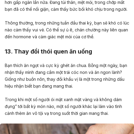
hơn gấp ngàn lần nữa. Đang tủi thân, mệt mỏi, trong chớp mắt
bạn đã có thể nổi giận, cảm thấy bức bối khó chịu trong người.
Thông thường, trong những tuần đầu thai kỳ, bạn sẽ khó có lúc
nào cảm thấy vui vẻ. Có thể sự ủ ê, chán chường này liên quan
đến hormone và cảm giác mệt mỏi của cơ thể.
13. Thay đổi thói quen ăn uống
Bạn thích ăn ngọt và cực kỳ ghét ăn chua. Bỗng một ngày, bạn
nhận thấy mình đang cầm một trái cóc non và ăn ngon lành?
Giống như buồn nôn, thay đổi khẩu vị là một trong những dấu
hiệu nhận biết bạn đang mang thai.
Trong khi một số người ói mật xanh mật vàng và không dám
đụng” tới bất kỳ món nào, một số người khác lại lâm vào tình
cảnh thèm ăn vô tội vạ trong suốt thời gian mang thai.