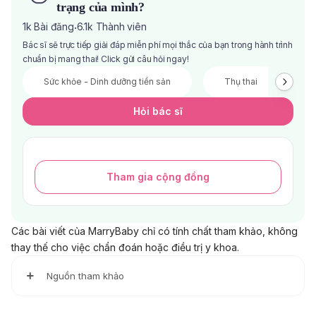
trạng của mình?
1k
Bài đăng
6.1k
Thành viên
·
Bác sĩ sẽ trực tiếp giải đáp miễn phí mọi thắc của bạn trong hành trình
chuẩn bị mang thai! Click gửi câu hỏi ngay!
Sức khỏe - Dinh dưỡng tiền sản
Thụ thai
V
Hỏi bác sĩ
Tham gia cộng đồng
Các bài viết của MarryBaby chỉ có tính chất tham khảo, không
thay thế cho việc chẩn đoán hoặc điều trị y khoa.
Nguồn tham khảo
Signs and symptoms of pregnancy