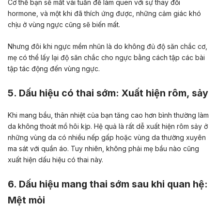
Cơ thể bạn sẽ mất vài tuần để làm quen với sự thay đổi
hormone, và một khi đã thích ứng được, những cảm giác khó
chịu ở vùng ngực cũng sẽ biến mất.
Nhưng đôi khi ngực mềm nhũn là do không đủ độ săn chắc cơ,
mẹ có thể lấy lại độ săn chắc cho ngực bằng cách tập các bài
tập tác động đến vùng ngực.
5. Dấu hiệu có thai sớm: Xuất hiện rôm, sảy
Khi mang bầu, thân nhiệt của bạn tăng cao hơn bình thường làm
da không thoát mồ hôi kịp. Hệ quả là rất dễ xuất hiện rôm sảy ở
những vùng da có nhiều nếp gấp hoặc vùng da thường xuyên
ma sát với quần áo. Tuy nhiên, không phải mẹ bầu nào cũng
xuất hiện dấu hiệu có thai này.
6. Dấu hiệu mang thai sớm sau khi quan hệ:
Mệt mỏi