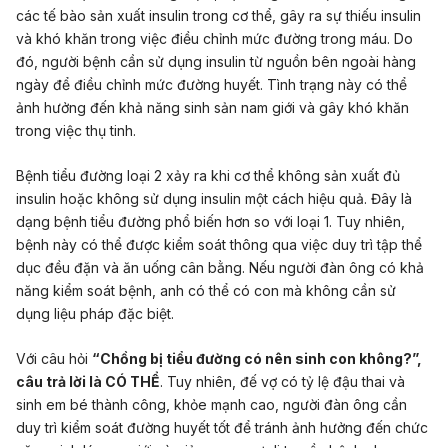
các tế bào sản xuất insulin trong cơ thể, gây ra sự thiếu insulin
và khó khăn trong việc điều chỉnh mức đường trong máu. Do
đó, người bệnh cần sử dụng insulin từ nguồn bên ngoài hàng
ngày để điều chỉnh mức đường huyết. Tình trạng này có thể
ảnh hưởng đến
khả năng sinh sản nam giới
và gây khó khăn
trong
việc thụ tinh
.
Bệnh tiểu đường loại 2 xảy ra khi cơ thể không sản xuất đủ
insulin hoặc không sử dụng insulin một cách hiệu quả. Đây là
dạng bệnh tiểu đường phổ biến hơn so với loại 1. Tuy nhiên,
bệnh này có thể được kiểm soát thông qua việc duy trì tập thể
dục đều đặn và
ăn uống cân bằng
. Nếu người đàn ông có khả
năng kiểm soát bệnh, anh có thể có con mà không cần sử
dụng liệu pháp đặc biệt.
Với câu hỏi
“Chồng bị tiểu đường có nên sinh con không?”,
câu trả lời là CÓ THỂ
. Tuy nhiên, đế vợ có tỷ lệ đậu thai và
sinh em bé thành công, khỏe mạnh cao, người đàn ông cần
duy trì kiểm soát đường huyết tốt để tránh ảnh hưởng đến chức