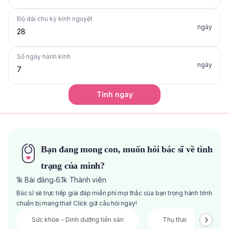
Độ dài chu kỳ kinh nguyệt
ngày
Số ngày hành kinh
ngày
Tính ngay
Bạn đang mong con, muốn hỏi bác sĩ về tình
trạng của mình?
1k
Bài đăng
6.1k
Thành viên
·
Bác sĩ sẽ trực tiếp giải đáp miễn phí mọi thắc của bạn trong hành trình
chuẩn bị mang thai! Click gửi câu hỏi ngay!
Sức khỏe - Dinh dưỡng tiền sản
Thụ thai
V