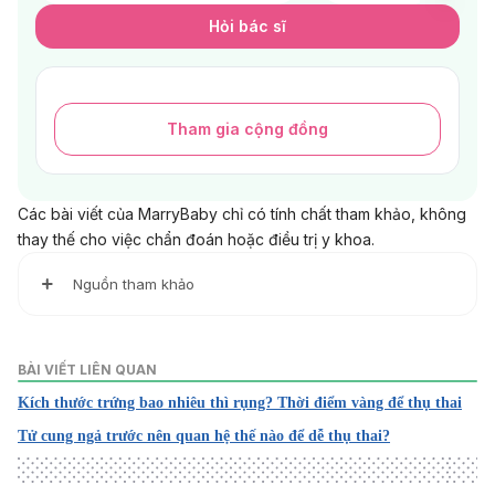
Hỏi bác sĩ
Tham gia cộng đồng
Các bài viết của MarryBaby chỉ có tính chất tham khảo, không
thay thế cho việc chẩn đoán hoặc điều trị y khoa.
Nguồn tham khảo
1. Genetics of Diabetes | ADA
https://diabetes.org/about-diabetes/genetics-diabetes
BÀI VIẾT LIÊN QUAN
Ngày truy cập: 13/05/2024
Kích thước trứng bao nhiêu thì rụng? Thời điểm vàng để thụ thai
2. Diabetes | Your Fertility
Tử cung ngả trước nên quan hệ thế nào để dễ thụ thai?
https://www.yourfertility.org.au/everyone/health-
medical/diabetes