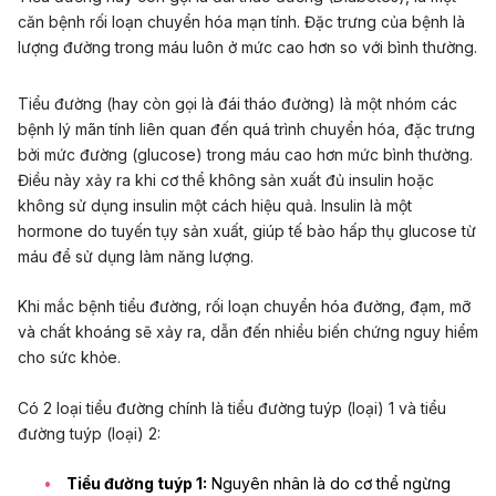
căn bệnh rối loạn chuyển hóa mạn tính. Đặc trưng của bệnh là
lượng đường trong máu luôn ở mức cao hơn so với bình thường.
Tiểu đường (hay còn gọi là đái tháo đường) là một nhóm các
bệnh lý mãn tính liên quan đến quá trình chuyển hóa, đặc trưng
bởi mức đường (glucose) trong máu cao hơn mức bình thường.
Điều này xảy ra khi cơ thể không sản xuất đủ insulin hoặc
không sử dụng insulin một cách hiệu quả. Insulin là một
hormone do tuyến tụy sản xuất, giúp tế bào hấp thụ glucose từ
máu để sử dụng làm năng lượng.
Khi mắc bệnh tiểu đường, rối loạn chuyển hóa đường, đạm, mỡ
và chất khoáng sẽ xảy ra, dẫn đến nhiều biến chứng nguy hiểm
cho sức khỏe.
Có 2 loại tiểu đường chính là tiểu đường tuýp (loại) 1 và tiểu
đường tuýp (loại) 2:
Tiểu đường tuýp 1:
Nguyên nhân là do cơ thể ngừng