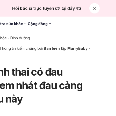
Hỏi bác sĩ trực tuyến 👉 tại đây 👈
tra sức khỏe
Cộng đồng
hỏe - Dinh dưỡng
Thông tin kiểm chứng bởi
Ban biên tập MarryBaby
nh thai có đau
 em nhát đau càng
u này