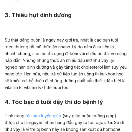
3. Thiếu hụt dinh dưỡng
Sự thật đáng buồn là ngày nay giới trẻ, nhất là các bạn tuổi
teen thường rất mê thức ăn nhanh. Lý do nằm ở sự tiện lợi,
nhanh chóng, món ăn đa dạng đi kèm với nhiều ưu đãi vô cùng
hấp dẫn. Nhưng những thức ăn nhiều dầu mỡ như vậy lại
nghèo nàn dinh dưỡng và gây tăng tiết cholesterol làm suy yếu
nang tóc. Hơn nữa, nếu trẻ cứ tiếp tục ăn uống thiếu khoa học
sẽ khiến cơ thể thiếu đi những dưỡng chất cần thiết (đặc biệt là
vitamin E, vitamin B7) để nuôi tóc.
4. Tóc bạc ở tuổi dậy thì do bệnh lý
Tình trạng
rối loạn tuyến giáp
(suy giáp hoặc cường giáp)
được cho là nguyên nhân hàng đầu gây ra tóc bạc sớm. Sở dĩ
như vậy là vì trẻ bị bệnh này sẽ không sản xuất đủ hormone