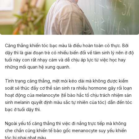
Căng thẳng khiến tóc bạc màu là điều hoàn toàn có thực. Bởi
dậy thì là giai đoạn trẻ có nhiều biến đổi về tâm sinh lý nên ở độ
tuổi này con rất nhạy cảm và dễ chịu áp lực từ việc học hay
những mối quan hệ xung quanh.
Tình trạng căng thẳng, mệt mỏi kéo dài mà không được kiểm
soát sẽ thúc đẩy cơ thể sản sinh ra nhiều hormone gây rối loạn
hoạt động của melanocyte (tế bào hắc tố chịu trách nhiệm sản
sinh melanin quyết định màu sắc tự nhiên của tóc) dẫn đến tóc
bạc ở tuổi dậy thì.
Ngoài yếu tố căng thẳng thì việc đi nắng trực tiếp mà không
che chắn cũng khiến tế bào gốc menanocyte suy yếu khiến
tóc bị phai nhạt màu.