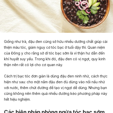
Giống như trà, đậu đen cũng sở hữu nhiều dưỡng chất giúp cải
thiện màu tóc, giảm nguy cơ tóc bạc ở tuổi dậy thì. Quan niệm
của Đông y cho rằng sở dĩ tóc bạc sớm là vì thận hư dẫn đến
khí huyết suy yếu. Trong khi đó, đậu đen có vị ngọt, quy kinh
thận nên rất có lợi cho cơ quan này.
Cách trị bạc tóc đơn giản là dùng đậu đen ninh nhừ, cách thực
hiện như sau: cho một nắm đậu đen đủ dùng vào nồi nấu nhừ
với nước, thêm chút đường để tạo vị ngọt dễ dùng. Nhưng bạn
cũng không nên thêm quá nhiều đường kẻo phương pháp này
hết hiệu nghiệm.
Các biện pháp phòng ngừa tóc bạc sớm