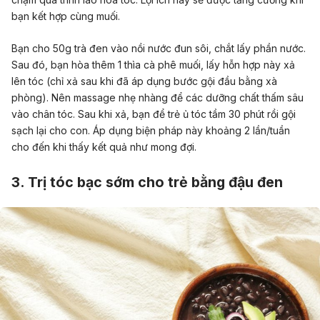
bạn kết hợp cùng muối.
Bạn cho 50g trà đen vào nồi nước đun sôi, chắt lấy phần nước.
Sau đó, bạn hòa thêm 1 thìa cà phê muối, lấy hỗn hợp này xả
lên tóc (chỉ xả sau khi đã áp dụng bước gội đầu bằng xà
phòng). Nên massage nhẹ nhàng để các dưỡng chất thấm sâu
vào chân tóc. Sau khi xả, bạn để trẻ ủ tóc tầm 30 phút rồi gội
sạch lại cho con. Áp dụng biện pháp này khoảng 2 lần/tuần
cho đến khi thấy kết quả như mong đợi.
3. Trị tóc bạc sớm cho trẻ bằng đậu đen