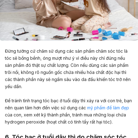
Đừng tưởng cứ chăm sử dụng các sản phẩm chăm sóc tóc là
tóc sẽ bồng bềnh, óng mượt như ý vì điều này chỉ đúng nếu
sản phẩm đó thật sự chất lượng. Còn nếu dùng các sản phẩm
trôi nổi, không rõ nguồn gốc chứa nhiều hóa chất độc hại thì
các thành phần này sẽ ngấm sâu vào da đầu khiến tóc trở nên
yếu dần.
Để tránh tình trạng tóc bạc ở tuổi dậy thì xảy ra với con trẻ, bạn
nên quan tâm hơn đến việc sử dụng các
mỹ phẩm để làm đẹp
của con, xem xét kỹ thành phần, tránh mua những loại chứa
hydrogen peroxide (hoạt chất có tính tẩy rất hại tóc).
6. Tóc bạc ở tuổi dậy thì do chăm sóc tóc