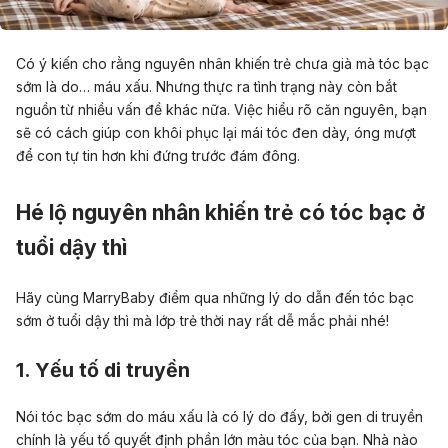
Có ý kiến cho rằng nguyên nhân khiến trẻ chưa già mà tóc bạc
sớm là do… máu xấu. Nhưng thực ra tình trạng này còn bắt
nguồn từ nhiều vấn đề khác nữa. Việc hiểu rõ căn nguyên, bạn
sẽ có cách giúp con khôi phục lại mái tóc đen dày, óng mượt
để con tự tin hơn khi đứng trước đám đông.
Hé lộ nguyên nhân khiến trẻ có tóc bạc ở
tuổi dậy thì
Hãy cùng MarryBaby điểm qua những lý do dẫn đến tóc bạc
sớm ở tuổi dậy thì mà lớp trẻ thời nay rất dễ mắc phải nhé!
1. Yếu tố di truyền
Nói tóc bạc sớm do máu xấu là có lý do đấy, bởi gen di truyền
chính là yếu tố quyết định phần lớn màu tóc của bạn. Nhà nào