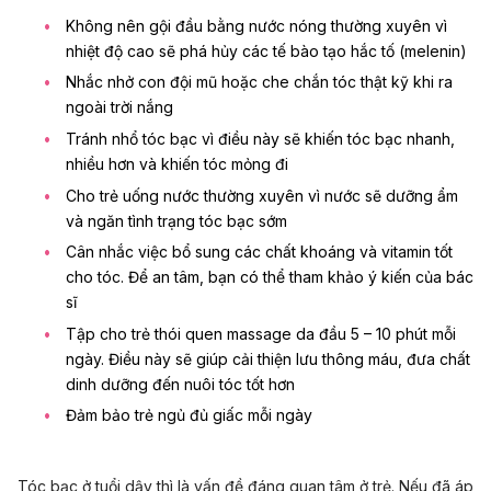
Không nên gội đầu bằng nước nóng thường xuyên vì
nhiệt độ cao sẽ phá hủy các tế bào tạo hắc tố (melenin)
Nhắc nhở con đội mũ hoặc che chắn tóc thật kỹ khi ra
ngoài trời nắng
Tránh nhổ tóc bạc vì điều này sẽ khiến tóc bạc nhanh,
nhiều hơn và khiến tóc mỏng đi
Cho trẻ uống nước thường xuyên vì nước sẽ dưỡng ẩm
và ngăn tình trạng tóc bạc sớm
Cân nhắc việc bổ sung các
chất khoáng và vitamin
tốt
cho tóc. Để an tâm, bạn có thể tham khảo ý kiến của bác
sĩ
Tập cho trẻ thói quen massage da đầu 5 – 10 phút mỗi
ngày. Điều này sẽ giúp cải thiện lưu thông máu, đưa chất
dinh dưỡng đến nuôi tóc tốt hơn
Đảm bảo trẻ ngủ đủ giấc mỗi ngày
Tóc bạc ở tuổi dậy thì là vấn đề đáng quan tâm ở trẻ. Nếu đã áp