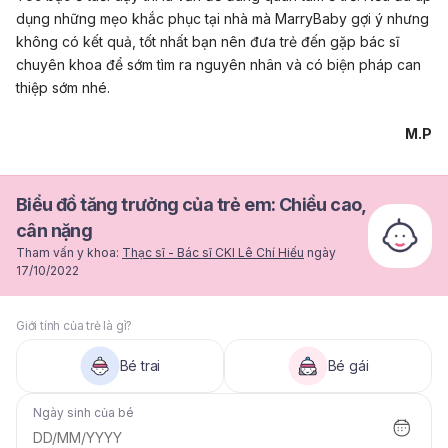
dụng những mẹo khắc phục tại nhà mà MarryBaby gợi ý nhưng
không có kết quả, tốt nhất bạn nên đưa trẻ đến gặp bác sĩ
chuyên khoa để sớm tìm ra nguyên nhân và có biện pháp can
thiệp sớm nhé.
M.P
Biểu đồ tăng trưởng của trẻ em: Chiều cao,
cân nặng
Tham vấn y khoa:
Thạc sĩ - Bác sĩ CKI Lê Chí Hiếu
ngày
17/10/2022
Giới tính của trẻ là gì?
Bé trai
Bé gái
Ngày sinh của bé
DD/MM/YYYY