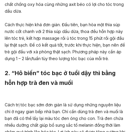
chất chống oxy hóa cùng những axit béo có lợi cho tóc trong
dầu dừa.
Cách thực hiện khá đơn giản. Đầu tiên, bạn hòa một thìa súp
nước cốt chanh với 2 thìa súp dầu dừa, thoa đều hỗn hợp này
lên tóc trẻ, kết hợp massage rồi ủ tóc trong 15 phút rồi gội đầu
lại thật sạch. Để có kết quả tốt, trước khi thực hiện, bạn nên để
trẻ gội đầu với xà phòng thật sạch. Phương pháp này cần áp
dụng 1 – 2 lần/tuần tùy theo lượng tóc bạc của mỗi trẻ.
2. “Hô biến” tóc bạc ở tuổi dậy thì bằng
hỗn hợp trà đen và muối
Cách trị tóc bạc sớm đơn giản là sử dụng những nguyên liệu
chỉ ở ngay gian bếp nhà bạn. Chỉ cần dùng trà đen và muối là
bạn đã có thể lấy lại màu tóc đen óng cho con. Trà đen chứa
nhiều dưỡng chất giúp bổ sung sắc tố melanin đồng thời làm
chậm quá trình lão hóa tóc. Lợi ích này sẽ được tăng cường khi