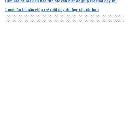
Làm sao để hết đau bao tử? Mẹ cần biết để giúp trẻ tuổi dậy thì
4 món ăn bổ não giúp trẻ tuổi dậy thì học tập tốt hơn
Loading