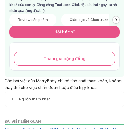
khoẻ của con tại Cộng đồng Tuổi teen. Click đặt câu hỏi ngay, cơ hội
nhận quà tặng đặc biệt!
Review sản phẩm
Giáo dục và Chọn trường
Hỏi bác sĩ
Tham gia cộng đồng
Các bài viết của MarryBaby chỉ có tính chất tham khảo, không
thay thế cho việc chẩn đoán hoặc điều trị y khoa.
Nguồn tham khảo
http://www.webmd.com/vitamins-
supplements/ingredientmono-975-soy.aspx?
BÀI VIẾT LIÊN QUAN
activeingredientid=975