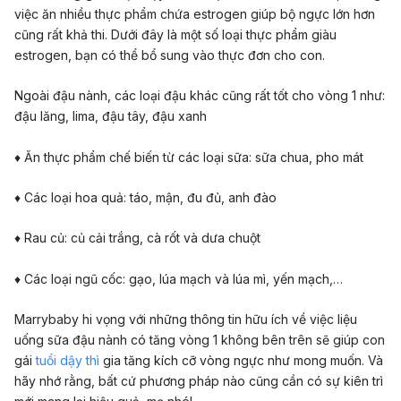
việc ăn nhiều thực phẩm chứa estrogen giúp bộ ngực lớn hơn
cũng rất khả thi. Dưới đây là một số loại thực phẩm giàu
estrogen, bạn có thể bổ sung vào thực đơn cho con.
Ngoài đậu nành, các loại đậu khác cũng rất tốt cho vòng 1 như:
đậu lăng, lima, đậu tây, đậu xanh
♦ Ăn thực phẩm chế biến từ các loại sữa: sữa chua, pho mát
♦ Các loại hoa quả: táo, mận, đu đủ, anh đào
♦ Rau củ: củ cải trắng, cà rốt và dưa chuột
♦ Các loại ngũ cốc: gạo, lúa mạch và lúa mì, yến mạch,…
Marrybaby hi vọng với những thông tin hữu ích về việc liệu
uống sữa đậu nành có tăng vòng 1 không bên trên sẽ giúp con
gái
tuổi dậy thì
gia tăng kích cỡ vòng ngực như mong muốn. Và
hãy nhớ rằng, bất cứ phương pháp nào cũng cần có sự kiên trì