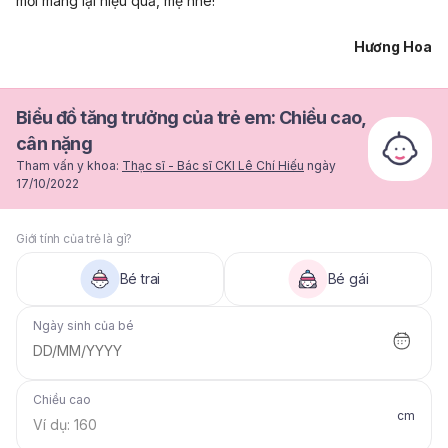
mới mang lại hiệu quả, mẹ nhé!
Hương Hoa
Biểu đồ tăng trưởng của trẻ em: Chiều cao,
cân nặng
Tham vấn y khoa:
Thạc sĩ - Bác sĩ CKI Lê Chí Hiếu
ngày
17/10/2022
Giới tính của trẻ là gì?
Bé trai
Bé gái
Ngày sinh của bé
DD/MM/YYYY
Chiều cao
cm