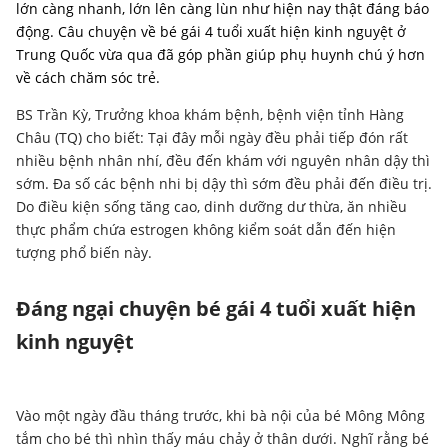
lớn càng nhanh, lớn lên càng lùn như hiện nay thật đáng báo
động. Câu chuyện về bé gái 4 tuổi xuất hiện kinh nguyệt ở
Trung Quốc vừa qua đã góp phần giúp phụ huynh chú ý hơn
về cách chăm sóc trẻ.
BS Trần Kỳ, Trưởng khoa khám bệnh, bệnh viện tỉnh Hàng
Châu (TQ) cho biết: Tại đây mỗi ngày đều phải tiếp đón rất
nhiều bệnh nhân nhí, đều đến khám với nguyên nhân dậy thì
sớm. Đa số các bệnh nhi bị dậy thì sớm đều phải đến điều trị.
Do điều kiện sống tăng cao, dinh dưỡng dư thừa, ăn nhiều
thực phẩm chứa estrogen không kiểm soát dẫn đến hiện
tượng phổ biến này.
Đáng ngại chuyện bé gái 4 tuổi xuất hiện
kinh nguyệt
Vào một ngày đầu tháng trước, khi bà nội của bé Mông Mông
tắm cho bé thì nhìn thấy máu chảy ở thân dưới. Nghĩ rằng bé