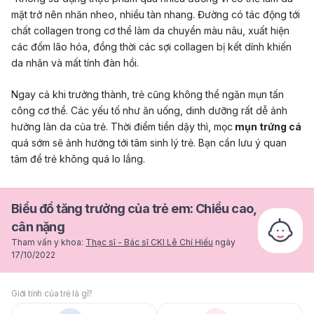
mặt trở nên nhăn nheo, nhiều tàn nhang. Đường có tác động tới
chất collagen trong cơ thể làm da chuyển màu nâu, xuất hiện
các đốm lão hóa, đồng thời các sợi collagen bị kết dính khiến
da nhăn và mất tính đàn hồi.
Ngay cả khi trưởng thành, trẻ cũng không thể ngăn mụn tấn
công cơ thể. Các yếu tố như ăn uống, dinh dưỡng rất dễ ảnh
hưởng làn da của trẻ. Thời điểm tiền dậy thì, mọc
mụn trứng cá
quá sớm sẽ ảnh hưởng tới tâm sinh lý trẻ. Bạn cần lưu ý quan
tâm để trẻ không quá lo lắng.
Biểu đồ tăng trưởng của trẻ em: Chiều cao,
cân nặng
Tham vấn y khoa:
Thạc sĩ - Bác sĩ CKI Lê Chí Hiếu
ngày
17/10/2022
Giới tính của trẻ là gì?