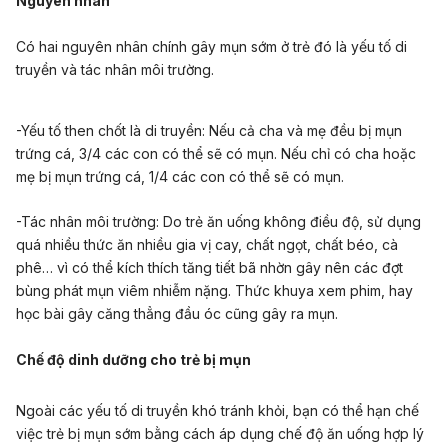
Nguyên nhân
Có hai nguyên nhân chính gây mụn sớm ở trẻ đó là yếu tố di
truyền và tác nhân môi trường.
-Yếu tố then chốt là di truyền: Nếu cả cha và mẹ đều bị mụn
trứng cá, 3/4 các con có thể sẽ có mụn. Nếu chỉ có cha hoặc
mẹ bị mụn trứng cá, 1/4 các con có thể sẽ có mụn.
-Tác nhân môi trường: Do trẻ ăn uống không điều độ, sử dụng
quá nhiều thức ăn nhiều gia vị cay, chất ngọt, chất béo, cà
phê… vì có thể kích thích tăng tiết bã nhờn gây nên các đợt
bùng phát mụn viêm nhiễm nặng. Thức khuya xem phim, hay
học bài gây căng thẳng đầu óc cũng gây ra mụn.
Chế độ dinh dưỡng cho trẻ bị mụn
Ngoài các yếu tố di truyền khó tránh khỏi, bạn có thể hạn chế
việc trẻ bị mụn sớm bằng cách áp dụng
chế độ ăn uống
hợp lý