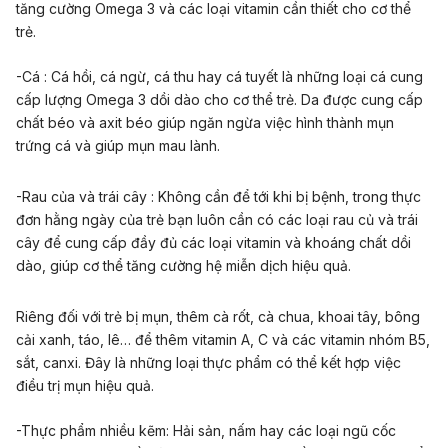
tăng cường Omega 3 và các loại vitamin cần thiết cho cơ thể
trẻ.
-Cá : Cá hồi, cá ngừ, cá thu hay cá tuyết là những loại cá cung
cấp lượng Omega 3 dồi dào cho cơ thể trẻ. Da được cung cấp
chất béo và axit béo giúp ngăn ngừa việc hình thành mụn
trứng cá và giúp mụn mau lành.
-Rau của và trái cây : Không cần để tới khi bị bệnh, trong thực
đơn hằng ngày của trẻ bạn luôn cần có các loại rau củ và trái
cây để cung cấp đầy đủ các loại vitamin và khoáng chất dồi
dào, giúp cơ thể tăng cường hệ miễn dịch hiệu quả.
Riêng đối với trẻ bị mụn, thêm cà rốt, cà chua, khoai tây, bông
cải xanh, táo, lê… để thêm vitamin A, C và các vitamin nhóm B5,
sắt, canxi. Đây là những loại thực phẩm có thể kết hợp việc
điều trị mụn hiệu quả.
-Thực phẩm nhiều kẽm: Hải sản, nấm hay các loại ngũ cốc