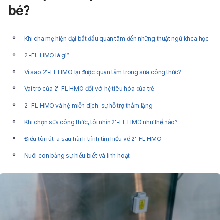
bé?
Khi cha mẹ hiện đại bắt đầu quan tâm đến những thuật ngữ khoa học
2'-FL HMO là gì?
Vì sao 2'-FL HMO lại được quan tâm trong sữa công thức?
Vai trò của 2'-FL HMO đối với hệ tiêu hóa của trẻ
2'-FL HMO và hệ miễn dịch: sự hỗ trợ thầm lặng
Khi chọn sữa công thức, tôi nhìn 2'-FL HMO như thế nào?
Điều tôi rút ra sau hành trình tìm hiểu về 2'-FL HMO
Nuôi con bằng sự hiểu biết và linh hoạt