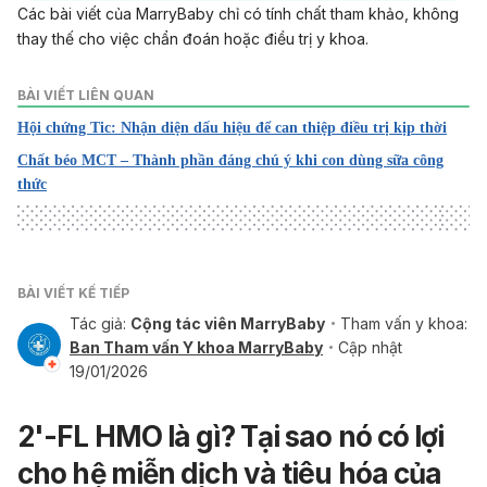
Các bài viết của MarryBaby chỉ có tính chất tham khảo, không
thay thế cho việc chẩn đoán hoặc điều trị y khoa.
BÀI VIẾT LIÊN QUAN
Hội chứng Tic: Nhận diện dấu hiệu để can thiệp điều trị kịp thời
Chất béo MCT – Thành phần đáng chú ý khi con dùng sữa công
thức
BÀI VIẾT KẾ TIẾP
Tác giả:
Cộng tác viên MarryBaby
Tham vấn y khoa:
Ban Tham vấn Y khoa MarryBaby
Cập nhật
19/01/2026
2'-FL HMO là gì? Tại sao nó có lợi
cho hệ miễn dịch và tiêu hóa của