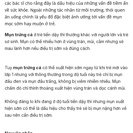
các bác sĩ cho rằng đây là dấu hiệu của những vấn đề tiềm ẩn
về sức khỏe. Ngoài những tác nhân từ môi trường, thói quen
ăn uống chính là yếu đố đặc biệt ảnh ưởng tới vấn đề mụn
mọc sớm hay muộn ở trẻ.
Mụn trứng cá
ở trẻ tiền dậy thì thường khác với người lớn và trẻ
sơ sinh. Mụn có thể nhiều hơn ở vùng trán, mũi, cằm nhưng sẽ
mau lành hơn nếu điều trị sớm và đúng cách.
Tuy
mụn trứng cá
có thể xuất hiện sớm ngay từ khi trẻ mới vào
lớp 1 nhưng với thông thường trong độ tuổi này trẻ chỉ bị
mụn
đầu đen
và mụn đầu trắng, không bị viêm nhiễm nhiều. Mụn
chấm đỏ chỉ thỉnh thoảng xuất hiện vùng trán và dọc cánh mũi.
Không đáng lo khi đang ở độ tuổi tiền dậy thì nhưng mụn xuất
hiện sớm có thể là dấu hiệu cho thấy trẻ sẽ bị mụn nặng hơn về
sau nên cần điều trị sớm.