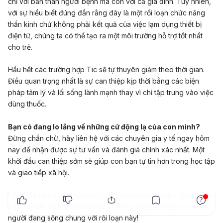
chỉ với bản thân người bệnh mà còn với cả gia đình. Tuy nhiên,
với sự hiểu biết đúng đắn rằng đây là một rối loạn chức năng
thần kinh chứ không phải kết quả của việc lạm dụng thiết bị
điện tử, chúng ta có thể tạo ra một môi trường hỗ trợ tốt nhất
cho trẻ.
Hầu hết các trường hợp Tic sẽ tự thuyên giảm theo thời gian.
Điều quan trọng nhất là sự can thiệp kịp thời bằng các biện
pháp tâm lý và lối sống lành mạnh thay vì chỉ tập trung vào việc
dùng thuốc.
Bạn có đang lo lắng về những cử động lạ của con mình?
Đừng chần chừ, hãy liên hệ với các chuyên gia y tế ngay hôm
nay để nhận được sự tư vấn và đánh giá chính xác nhất. Một
khởi đầu can thiệp sớm sẽ giúp con bạn tự tin hơn trong học tập
và giao tiếp xã hội.
x
Hãy chia sẻ bài viết này để cùng cộng đồng xóa bỏ những định
kiến sai lầm về
hội chứng Tic
và mang lại hy vọng cho những
người đang sống chung với rối loạn này!