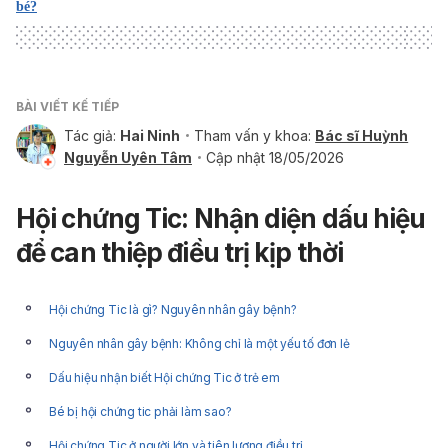
bé?
BÀI VIẾT KẾ TIẾP
Tác giả:
Hai Ninh
Tham vấn y khoa:
Bác sĩ Huỳnh
Nguyễn Uyên Tâm
Cập nhật 18/05/2026
Hội chứng Tic: Nhận diện dấu hiệu
để can thiệp điều trị kịp thời
Hội chứng Tic là gì? Nguyên nhân gây bệnh?
Nguyên nhân gây bệnh: Không chỉ là một yếu tố đơn lẻ
Dấu hiệu nhận biết Hội chứng Tic ở trẻ em
Bé bị hội chứng tic phải làm sao?
Hội chứng Tic ở người lớn và tiên lượng điều trị