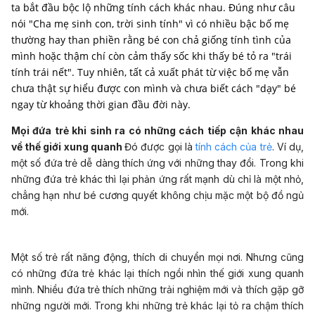
ta bắt đầu bộc lộ những tính cách khác nhau. Đúng như câu
nói "Cha mẹ sinh con, trời sinh tính" vì có nhiều bậc bố mẹ
thường hay than phiền rằng bé con chả giống tính tình của
mình hoặc thậm chí còn cảm thấy sốc khi thấy bé tỏ ra "trái
tính trái nết". Tuy nhiên, tất cả xuất phát từ việc bố mẹ vẫn
chưa thật sự hiểu được con mình và chưa biết cách "dạy" bé
ngay từ khoảng thời gian đầu đời này.
Mọi đứa trẻ khi sinh ra có những cách tiếp cận khác nhau
về thế giới xung quanh
Đó được gọi là
tính cách của trẻ
. Ví dụ,
một số đứa trẻ dễ dàng thích ứng với những thay đổi. Trong khi
những đứa trẻ khác thì lại phản ứng rất mạnh dù chỉ là một nhỏ,
chẳng hạn như bé cương quyết không chịu mặc một bộ đồ ngủ
mới.
Một số trẻ rất năng động, thích di chuyển mọi nơi. Nhưng cũng
có những đứa trẻ khác lại thích ngồi nhìn thế giới xung quanh
mình. Nhiều đứa trẻ thích những trải nghiệm mới và thích gặp gỡ
những người mới. Trong khi những trẻ khác lại tỏ ra chậm thích