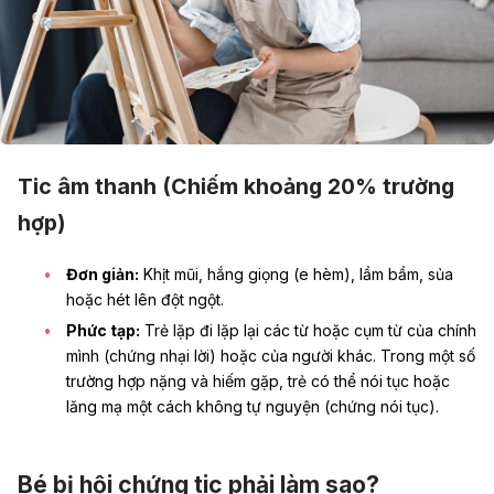
Tic âm thanh (Chiếm khoảng 20% trường
hợp)
Đơn giản:
Khịt mũi, hắng giọng (e hèm), lầm bầm, sủa
hoặc hét lên đột ngột.
Phức tạp:
Trẻ lặp đi lặp lại các từ hoặc cụm từ của chính
mình (chứng nhại lời) hoặc của người khác. Trong một số
trường hợp nặng và hiếm gặp, trẻ có thể nói tục hoặc
lăng mạ một cách không tự nguyện (chứng nói tục).
Bé bị hội chứng tic phải làm sao?