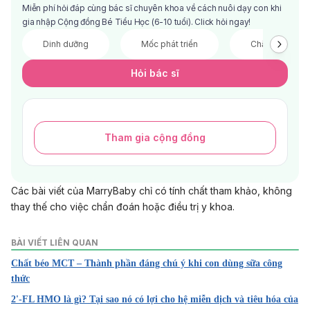
Miễn phí hỏi đáp cùng bác sĩ chuyên khoa về cách nuôi dạy con khi
gia nhập Cộng đồng Bé Tiểu Học (6-10 tuổi). Click hỏi ngay!
Dinh dưỡng
Mốc phát triển
Chăm sóc
Hỏi bác sĩ
Tham gia cộng đồng
Các bài viết của MarryBaby chỉ có tính chất tham khảo, không
thay thế cho việc chẩn đoán hoặc điều trị y khoa.
BÀI VIẾT LIÊN QUAN
Chất béo MCT – Thành phần đáng chú ý khi con dùng sữa công
thức
2'-FL HMO là gì? Tại sao nó có lợi cho hệ miễn dịch và tiêu hóa của