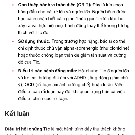
Can thiệp hành vi toàn diện (CBIT):
Đây là lựa chọn
hàng đầu cho cả trẻ lớn và người lớn. Người bệnh được
học cách nhận biết cảm giác “thúc giục” trước khi Tic
xảy ra và thực hiện một hành động thay thế không tương
thích với Tic đó.
Sử dụng thuốc:
Trong trường hợp nặng, bác sĩ có thể
chỉ định thuốc chủ vận alpha-adrenergic (như clonidine)
hoặc thuốc chống loạn thần để giảm tần suất và cường
độ của Tic.
Điều trị các bệnh đồng mắc:
Hội chứng Tic ở người lớn
và trẻ em thường đi kèm với ADHD (tăng động giảm chú
ý), OCD (rối loạn ám ảnh cưỡng chế) hoặc lo âu. Việc
điều trị các rối loạn này đôi khi quan trọng hơn cả việc
điều trị chính các rối loạn.
Kết luận
Điều trị hội chứng Tic
là một hành trình đầy thử thách không