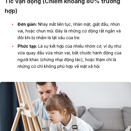
Tic vận động (Chiếm khoảng 80% trường
hợp)
Đơn giản:
Nháy mắt liên tục, nhăn mặt, giật đầu, nhún
vai, hoặc chun mũi. Đây là những cử động rất ngắn và
đôi khi bị nhầm là tật xấu của trẻ.
Phức tạp:
Là sự kết hợp của nhiều nhóm cơ, ví dụ như
vừa quay đầu vừa nhún vai, bắt chước hành động của
người khác (chứng nhại động tác), hoặc thậm chí là
những cử chỉ không phù hợp về mặt xã hội.