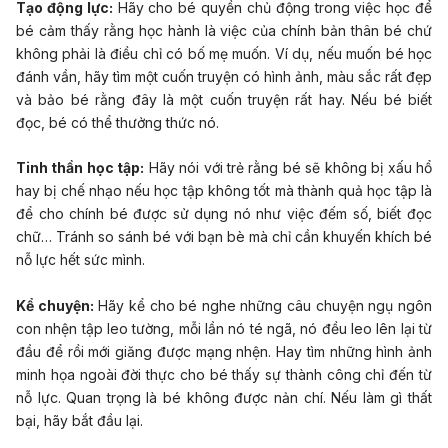
Tạo động lực:
Hãy cho bé quyền chủ động trong việc học để
bé cảm thấy rằng học hành là việc của chính bản thân bé chứ
không phải là điều chỉ có bố mẹ muốn. Ví dụ, nếu muốn bé học
đánh vần, hãy tìm một cuốn truyện có hình ảnh, màu sắc rất đẹp
và bảo bé rằng đây là một cuốn truyện rất hay. Nếu bé biết
đọc, bé có thể thưởng thức nó.
Tinh thần học tập:
Hãy nói với trẻ rằng bé sẽ không bị xấu hổ
hay bị chế nhạo nếu học tập không tốt mà thành quả học tập là
để cho chính bé được sử dụng nó như việc đếm số, biết đọc
chữ… Tránh so sánh bé với bạn bè mà chỉ cần khuyến khích bé
nỗ lực hết sức mình.
Kể chuyện:
Hãy kể cho bé nghe những câu chuyện ngụ ngôn
con nhện tập leo tường, mỗi lần nó té ngã, nó đều leo lên lại từ
đầu để rồi mới giăng được mạng nhện. Hay tìm những hình ảnh
minh họa ngoài đời thực cho bé thấy sự thành công chỉ đến từ
nỗ lực. Quan trọng là bé không được nản chí. Nếu làm gì thất
bại, hãy bắt đầu lại.