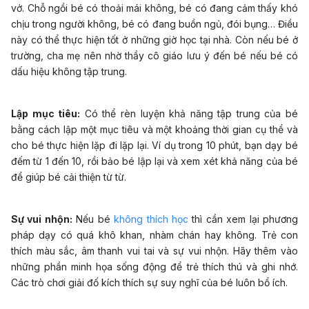
vở. Chỗ ngồi bé có thoải mái không, bé có đang cảm thấy khó
chịu trong người không, bé có đang buồn ngủ, đói bụng… Điều
này có thể thực hiện tốt ở những giờ học tại nhà. Còn nếu bé ở
trường, cha mẹ nên nhờ thầy cô giáo lưu ý đến bé nếu bé có
dấu hiệu không tập trung.
Lập mục tiêu:
Có thể rèn luyện khả năng tập trung của bé
bằng cách lập một mục tiêu và một khoảng thời gian cụ thể và
cho bé thực hiện lặp đi lặp lại. Ví dụ trong 10 phút, bạn dạy bé
đếm từ 1 đến 10, rồi bảo bé lập lại và xem xét khả năng của bé
để giúp bé cải thiện từ từ.
Sự vui nhộn:
Nếu bé
không thích học
thì cần xem lại phương
pháp dạy có quá khô khan, nhàm chán hay không. Trẻ con
thích màu sắc, âm thanh vui tai và sự vui nhộn. Hãy thêm vào
những phần minh họa sống động để trẻ thích thú và ghi nhớ.
Các trò chơi giải đố kích thích sự suy nghĩ của bé luôn bổ ích.