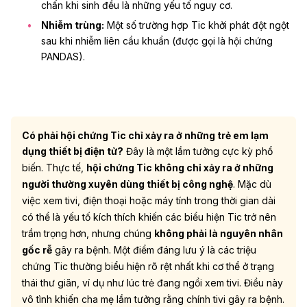
chấn khi sinh đều là những yếu tố nguy cơ.
Nhiễm trùng:
Một số trường hợp Tic khởi phát đột ngột
sau khi
nhiễm liên cầu khuẩn
(được gọi là hội chứng
PANDAS).
Có phải hội chứng Tic chỉ xảy ra ở những trẻ em lạm
dụng thiết bị điện tử?
Đây là một lầm tưởng cực kỳ phổ
biến. Thực tế,
hội chứng Tic không chỉ xảy ra ở những
người thường xuyên dùng thiết bị công nghệ
.
Mặc dù
việc xem tivi, điện thoại hoặc máy tính trong thời gian dài
có thể là yếu tố kích thích khiến các biểu hiện Tic trở nên
trầm trọng hơn, nhưng chúng
không phải là nguyên nhân
gốc rễ
gây ra bệnh. Một điểm đáng lưu ý là các triệu
chứng Tic thường biểu hiện rõ rệt nhất khi cơ thể ở trạng
thái thư giãn, ví dụ như lúc trẻ đang ngồi xem tivi. Điều này
vô tình khiến cha mẹ lầm tưởng rằng chính tivi gây ra bệnh.