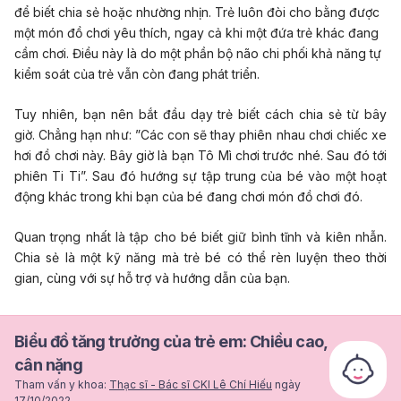
để biết chia sẻ hoặc nhường nhịn. Trẻ luôn đòi cho bằng được
một món đồ chơi yêu thích, ngay cả khi một đứa trẻ khác đang
cầm chơi. Điều này là do một phần bộ não chi phối khả năng tự
kiểm soát của trẻ vẫn còn đang phát triển.
Tuy nhiên, bạn nên bắt đầu dạy trẻ biết cách chia sẻ từ bây
giờ. Chẳng hạn như: ”
Các con sẽ thay phiên nhau chơi chiếc xe
hơi đồ chơi này. Bây giờ là bạn Tô Mì chơi trước nhé. Sau đó tới
phiên Ti Ti”.
Sau đó hướng sự tập trung của bé vào một hoạt
động khác trong khi bạn của bé đang chơi món đồ chơi đó.
Quan trọng nhất là tập cho bé biết giữ bình tĩnh và kiên nhẫn.
Chia sẻ là một kỹ năng mà trẻ bé có thể rèn luyện theo thời
gian, cùng với sự hỗ trợ và hướng dẫn của bạn.
Biểu đồ tăng trưởng của trẻ em: Chiều cao,
cân nặng
Tham vấn y khoa:
Thạc sĩ - Bác sĩ CKI Lê Chí Hiếu
ngày
17/10/2022