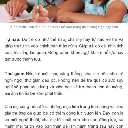
Kiên nhẫn luôn là đức tính được đề cao hàng đầu trong việc dạy con
Tự hào:
Dù trẻ có như thế nào, cha mẹ hãy tự hào về trẻ và
giúp trẻ tự tin vào chính bản thân mình. Giúp trẻ có cái nhìn tích
cực, lối sống lạc quan. Đừng quên khen ngợi khi trẻ nỗ lực hay
đạt được thành tựu.
Thư giãn:
Nếu trẻ mệt mỏi, căng thẳng, cha mẹ nên cho trẻ
nghỉ ngơi, thư giãn đầu óc, không nên để trẻ quá cố sức suy
nghĩ sẽ phản tác dụng và việc học sẽ trở thành cơn ác mộng,
ám ảnh khiến bé khó phát triển.
Cha mẹ cũng nên đề ra những mục tiêu trong khả năng và treo
giải thưởng để giúp bé có thêm động lực vươn lên. Dạy con là
cả một nghệ thuật, cha mẹ tốt nhất nên cho con động lực, sự
mạnh mẽ, tự tin vào bản thân để làm hành trang sau này con