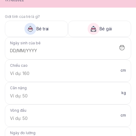
Giới tính của trẻ là gì?
Bé trai
Bé gái
Ngày sinh của bé
DD/MM/YYYY
Chiều cao
cm
Cân nặng
kg
Vòng đầu
cm
Ngày đo lường