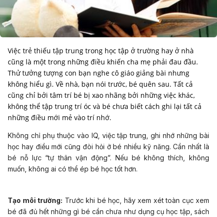
Việc trẻ thiếu tập trung trong học tập ở trường hay ở nhà
cũng là một trong những điều khiến cha mẹ phải đau đầu.
Thử tưởng tượng con bạn nghe cô giáo giảng bài nhưng
không hiểu gì. Về nhà, bạn nói trước, bé quên sau. Tất cả
cũng chỉ bởi tâm trí bé bị xao nhãng bởi những việc khác,
không thể tập trung trí óc và bé chưa biết cách ghi lại tất cả
những điều mới mẻ vào trí nhớ.
Không chỉ phụ thuộc vào IQ, việc tập trung, ghi nhớ những bài
học hay điều mới cũng đòi hỏi ở bé nhiều kỹ năng. Cần nhất là
bé nỗ lực “tự thân vận động”. Nếu bé không thích, không
muốn, không ai có thể ép bé học tốt hơn.
Tạo môi trường:
Trước khi bé học, hãy xem xét toàn cục xem
bé đã đủ hết những gì bé cần chưa như dụng cụ học tập, sách