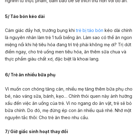
nghĩnh từ thực phẩm, đảm bảo bé sẽ thích thú hơn với đồ ăn.
5/ Táo bón kéo dài
Cảm giác đầy hơi, trướng bụng khi
trẻ bị táo bón
kéo dài chính
là nguyên nhân làm trẻ 1 tuổi biếng ăn. Làm sao có thể ăn ngon
miệng nổi khi hệ tiêu hóa đang trì trệ phải không mẹ ơi? Trị dứt
điểm ngay, cho trẻ uống men tiêu hóa, ăn thêm sữa chua và
thực phẩm giàu chất xơ, đặc biệt là khoai lang.
6/ Trẻ ăn nhiều bữa phụ
Vì muốn con chóng tăng cân, nhiều mẹ tăng thêm bữa phụ cho
bé, nào váng sữa, bánh, kẹo… Chính thói quen này ảnh hưởng
xấu đến việc ăn uống của trẻ. Vì no ngang do ăn vặt, trẻ sẽ bỏ
bữa chính. Do đó, mẹ đừng ép con ăn nhiều quá nhé. Nhớ một
nguyên tắc thôi: Cho trẻ ăn theo nhu cầu.
7/ Giờ giấc sinh hoạt thay đổi