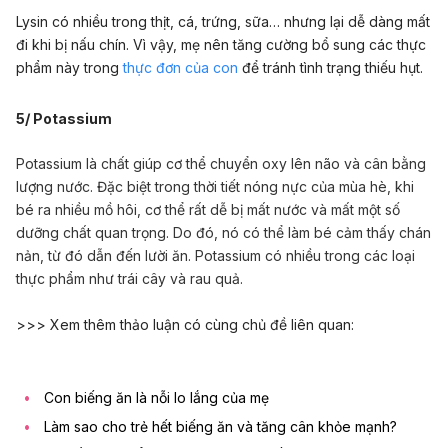
Lysin có nhiều trong thịt, cá, trứng, sữa… nhưng lại dễ dàng mất
đi khi bị nấu chín. Vì vậy, mẹ nên tăng cường bổ sung các thực
phẩm này trong
thực đơn của con
để tránh tình trạng thiếu hụt.
5/ Potassium
Potassium là chất giúp cơ thể chuyển oxy lên não và cân bằng
lượng nước. Đặc biệt trong thời tiết nóng nực của mùa hè, khi
bé ra nhiều mồ hôi, cơ thể rất dễ bị mất nước và mất một số
dưỡng chất quan trọng. Do đó, nó có thể làm bé cảm thấy chán
nản, từ đó dẫn đến lười ăn. Potassium có nhiều trong các loại
thực phẩm như trái cây và rau quả.
>>> Xem thêm thảo luận có cùng chủ đề liên quan:
Con biếng ăn là nỗi lo lắng của mẹ
Làm sao cho trẻ hết biếng ăn và tăng cân khỏe mạnh?