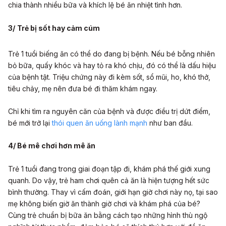
chia thành nhiều bữa và khích lệ bé ăn nhiệt tình hơn.
3/
Trẻ bị sốt hay cảm cúm
Trẻ 1 tuổi biếng ăn có thể do đang bị bệnh. Nếu bé bỗng nhiên
bỏ bữa, quấy khóc và hay tỏ ra khó chịu, đó có thể là dấu hiệu
của bệnh tật. Triệu chứng này đi kèm sốt, sổ mũi, ho, khó thở,
tiêu chảy, mẹ nên đưa bé đi thăm khám ngay.
Chỉ khi tìm ra nguyên căn của bệnh và được điều trị dứt điểm,
bé mới trở lại
thói quen ăn uống lành mạnh
như ban đầu.
4/ Bé mê chơi hơn mê ăn
Trẻ 1 tuổi đang trong giai đoạn tập đi, khám phá thế giới xung
quanh. Do vậy, trẻ ham chơi quên cả ăn là hiện tượng hết sức
bình thường. Thay vì cấm đoán, giới hạn giờ chơi này nọ, tại sao
mẹ không biến giờ ăn thành giờ chơi và khám phá của bé?
Cùng trẻ chuẩn bị bữa ăn bằng cách tạo những hình thù ngộ