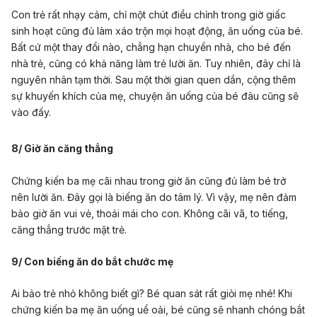
Con trẻ rất nhạy cảm, chỉ một chút điều chỉnh trong giờ giấc
sinh hoạt cũng đủ làm xáo trộn mọi hoạt động, ăn uống của bé.
Bất cứ một thay đổi nào, chẳng hạn chuyển nhà, cho bé đến
nhà trẻ, cũng có khả năng làm trẻ lười ăn. Tuy nhiên, đây chỉ là
nguyên nhân tạm thời. Sau một thời gian quen dần, cộng thêm
sự khuyến khích của mẹ, chuyện ăn uống của bé đâu cũng sẽ
vào đấy.
8/ Giờ ăn căng thẳng
Chứng kiến ba mẹ cãi nhau trong giờ ăn cũng đủ làm bé trở
nên lười ăn. Đây gọi là biếng ăn do tâm lý. Vì vậy, mẹ nên đảm
bảo giờ ăn vui vẻ, thoải mái cho con. Không cãi vã, to tiếng,
căng thẳng trước mặt trẻ.
9/ Con biếng ăn do bắt chước mẹ
Ai bảo trẻ nhỏ không biết gì? Bé quan sát rất giỏi mẹ nhé! Khi
chứng kiến ba mẹ ăn uống uể oải, bé cũng sẽ nhanh chóng bắt