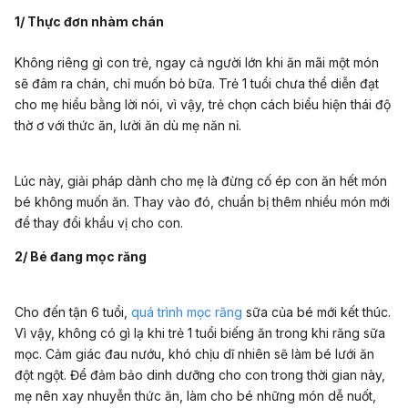
1/ Thực đơn nhàm chán
Không riêng gì con trẻ, ngay cả người lớn khi ăn mãi một món
sẽ đâm ra chán, chỉ muốn bỏ bữa. Trẻ 1 tuổi chưa thể diễn đạt
cho mẹ hiểu bằng lời nói, vì vậy, trẻ chọn cách biểu hiện thái độ
thờ ơ với thức ăn, lười ăn dù mẹ năn nỉ.
Lúc này, giải pháp dành cho mẹ là đừng cố ép con ăn hết món
bé không muốn ăn. Thay vào đó, chuẩn bị thêm nhiều món mới
để thay đổi khẩu vị cho con.
2/ Bé đang mọc răng
Cho đến tận 6 tuổi,
quá trình mọc răng
sữa của bé mới kết thúc.
Vì vậy, không có gì lạ khi trẻ 1 tuổi biếng ăn trong khi răng sữa
mọc. Cảm giác đau nướu, khó chịu dĩ nhiên sẽ làm bé lưới ăn
đột ngột. Để đảm bảo dinh dưỡng cho con trong thời gian này,
mẹ nên xay nhuyễn thức ăn, làm cho bé những món dễ nuốt,