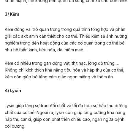
khỏe mạnh, mẹ không nên quên bổ sung chất xơ cho con nhé!
3/ Kẽm
Kẽm đóng vai trò quan trọng trong quá trình tổng hợp và phân
giải các axit amin cần thiết cho cơ thể. Thiếu kẽm sẽ ảnh hưởng
nghiêm trọng đến hoạt động của các cơ quan trong cơ thể bé
như hệ thần kinh, tiêu hóa, da, niêm mạc…
Kẽm có nhiều trong gan động vật, thịt nạc, lòng đỏ trứng….
Không chỉ kích thích khả năng tiêu hóa và hấp thụ của cơ thể,
kẽm còn giúp bé tăng cảm giác ngon miệng và thèm ăn.
4/ Lysin
Lysin giúp tăng sự trao đổi chất và tối đa hóa sự hấp thu dưỡng
chất của cơ thể. Ngoài ra, lysin còn giúp tăng cường khả năng
hấp thụ canxi, giúp con phát triển chiều cao, ngăn ngừa bệnh
còi xương.