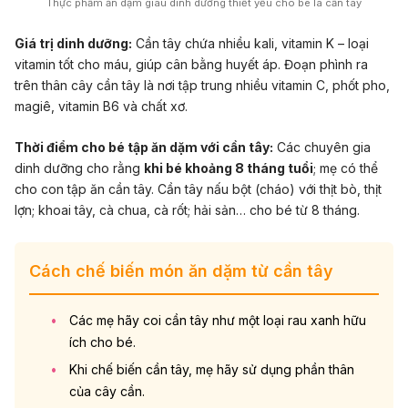
Thực phẩm ăn dặm giàu dinh dưỡng thiết yếu cho bé là cần tây
Giá trị dinh dưỡng:
Cần tây chứa nhiều kali, vitamin K – loại
vitamin tốt cho máu, giúp cân bằng huyết áp. Đoạn phình ra
trên thân cây cần tây là nơi tập trung nhiều vitamin C, phốt pho,
magiê, vitamin B6 và chất xơ.
Thời điểm cho bé tập ăn dặm với cần tây:
Các chuyên gia
dinh dưỡng cho rằng
khi bé khoảng 8 tháng tuổi
; mẹ có thể
cho con tập ăn cần tây. Cần tây nấu bột (cháo) với thịt bò, thịt
lợn; khoai tây, cà chua, cà rốt; hải sản… cho bé từ 8 tháng.
Cách chế biến món ăn dặm từ cần tây
Các mẹ hãy coi cần tây như một loại rau xanh hữu
ích cho bé.
Khi chế biến cần tây, mẹ hãy sử dụng phần thân
của cây cần.