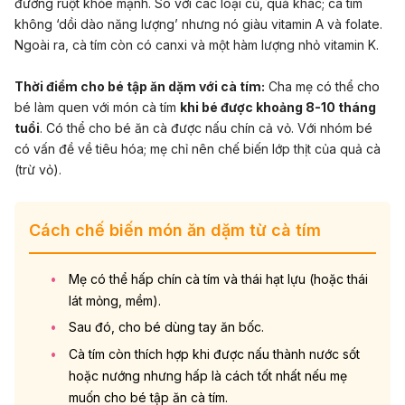
đường ruột khỏe mạnh. So với các loại củ, quả khác; cà tím
không ‘dồi dào năng lượng’ nhưng nó giàu vitamin A và folate.
Ngoài ra, cà tím còn có canxi và một hàm lượng nhỏ vitamin K.
Thời điểm cho bé tập ăn dặm với cà tím:
Cha mẹ có thể cho
bé làm quen với món cà tím
khi bé được khoảng 8-10 tháng
tuổi
. Có thể cho bé ăn cà được nấu chín cả vỏ. Với nhóm bé
có vấn đề về tiêu hóa; mẹ chỉ nên chế biến lớp thịt của quả cà
(trừ vỏ).
Cách chế biến món ăn dặm từ cà tím
Mẹ có thể hấp chín cà tím và thái hạt lựu (hoặc thái
lát mỏng, mềm).
Sau đó, cho bé dùng tay ăn bốc.
Cà tím còn thích hợp khi được nấu thành nước sốt
hoặc nướng nhưng hấp là cách tốt nhất nếu mẹ
muốn cho bé tập ăn cà tím.