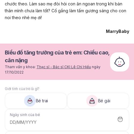
chước theo. Làm sao mẹ đòi hỏi con ăn ngoan trong khi bản
thân mình chưa làm tốt? Cố gắng làm tấm gương sáng cho con
noi theo nhé mẹ ơi!
MarryBaby
Biểu đồ tăng trưởng của trẻ em: Chiều cao,
cân nặng
Tham vấn y khoa:
Thạc sĩ - Bác sĩ CKI Lê Chí Hiếu
ngày
17/10/2022
Giới tính của trẻ là gì?
Bé trai
Bé gái
Ngày sinh của bé
DD/MM/YYYY