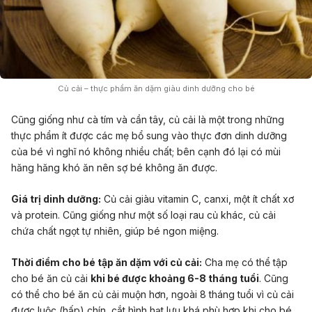
Củ cải – thực phẩm ăn dặm giàu dinh dưỡng cho bé
Cũng giống như cà tím và cần tây, củ cải là một trong những
thực phẩm ít được các mẹ bổ sung vào thực đơn dinh dưỡng
của bé vì nghĩ nó không nhiều chất; bên cạnh đó lại có mùi
hăng hăng khó ăn nên sợ bé không ăn được.
Giá trị dinh dưỡng:
Củ cải giàu vitamin C, canxi, một ít chất xơ
và protein. Cũng giống như một số loại rau củ khác, củ cải
chứa chất ngọt tự nhiên, giúp bé ngon miệng.
Thời điểm cho bé tập ăn dặm với củ cải:
Cha mẹ có thể tập
cho bé ăn củ cải
khi bé được khoảng 6-8 tháng tuổi
. Cũng
có thể cho bé ăn củ cải muộn hơn, ngoài 8 tháng tuổi vì củ cải
được luộc (hấp) chín, cắt hình hạt lựu khá phù hợp khi cho bé