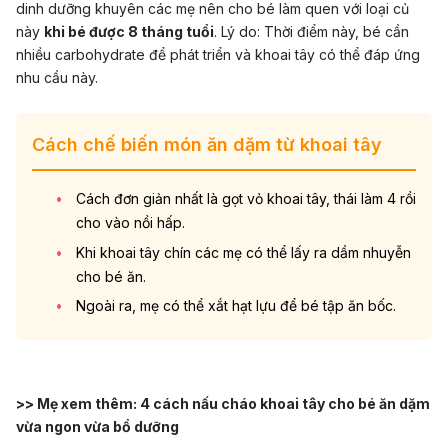
dinh dưỡng khuyên các mẹ nên cho bé làm quen với loại củ
này
khi bé được 8 tháng tuổi
. Lý do: Thời điểm này, bé cần
nhiều carbohydrate để phát triển và khoai tây có thể đáp ứng
nhu cầu này.
Cách chế biến món ăn dặm từ khoai tây
Cách đơn giản nhất là gọt vỏ khoai tây, thái làm 4 rồi
cho vào nồi hấp.
Khi khoai tây chín các mẹ có thể lấy ra dầm nhuyễn
cho bé ăn.
Ngoài ra, mẹ có thể xắt hạt lựu để bé tập ăn bốc.
>> Mẹ xem thêm:
4 cách nấu cháo khoai tây cho bé ăn dặm
vừa ngon vừa bổ dưỡng