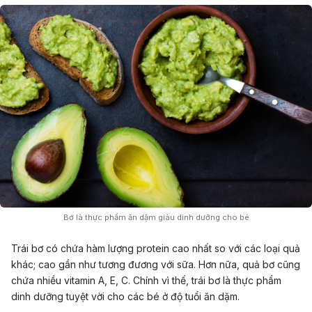
Bơ là thực phẩm ăn dặm giàu dinh dưỡng cho bé
Trái bơ có chứa hàm lượng protein cao nhất so với các loại quả
khác; cao gần như tương đương với sữa. Hơn nữa, quả bơ cũng
chứa nhiều vitamin A, E, C. Chính vì thế, trái bơ là thực phẩm
dinh dưỡng tuyệt vời cho các bé ở độ tuổi ăn dặm.