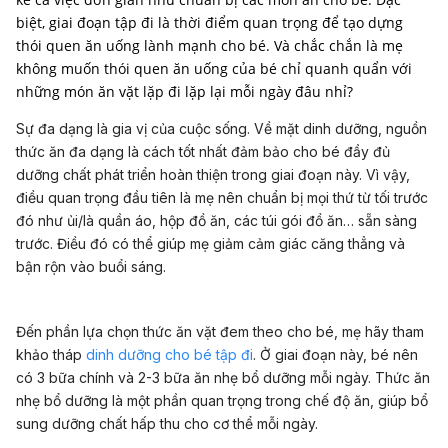
biệt, giai đoạn tập đi là thời điểm quan trọng để tạo dựng
thói quen ăn uống lành mạnh cho bé. Và chắc chắn là mẹ
không muốn thói quen ăn uống của bé chỉ quanh quẩn với
những món ăn vặt lặp đi lặp lại mỗi ngày đâu nhỉ?
Sự đa dạng là gia vị của cuộc sống. Về mặt dinh dưỡng, nguồn
thức ăn đa dạng là cách tốt nhất đảm bảo cho bé đầy đủ
dưỡng chất phát triển hoàn thiện trong giai đoạn này. Vì vậy,
điều quan trọng đầu tiên là mẹ nên chuẩn bị mọi thứ từ tối trước
đó như ủi/là quần áo, hộp đồ ăn, các túi gói đồ ăn… sẵn sàng
trước. Điều đó có thể giúp mẹ giảm cảm giác căng thẳng và
bận rộn vào buổi sáng.
Đến phần lựa chọn thức ăn vặt đem theo cho bé, mẹ hãy tham
khảo tháp
dinh dưỡng cho bé tập đi
. Ở giai đoạn này, bé nên
có 3 bữa chính và 2-3 bữa ăn nhẹ bổ dưỡng mỗi ngày. Thức ăn
nhẹ bổ dưỡng là một phần quan trọng trong chế độ ăn, giúp bổ
sung dưỡng chất hấp thu cho cơ thể mỗi ngày.