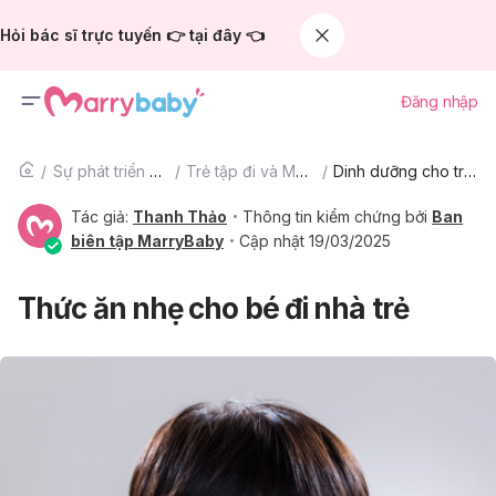
Hỏi bác sĩ trực tuyến 👉 tại đây 👈
Đăng nhập
Sự phát triển của trẻ
Trẻ tập đi và Mẫu giáo
Dinh dưỡng cho trẻ tập đi và mẫu giáo
Tác giả:
Thanh Thảo
Thông tin kiểm chứng bởi
Ban
biên tập MarryBaby
Cập nhật 19/03/2025
Thức ăn nhẹ cho bé đi nhà trẻ