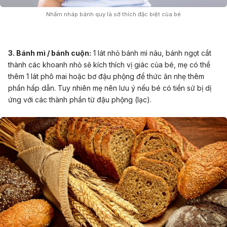
Nhấm nháp bánh quy là sở thích đặc biệt của bé
3. Bánh mì / bánh cuộn:
1 lát nhỏ bánh mì nâu, bánh ngọt cắt
thành các khoanh nhỏ sẽ kích thích vị giác của bé, mẹ có thể
thêm 1 lát phô mai hoặc bơ đậu phộng để thức ăn nhẹ thêm
phần hấp dẫn. Tuy nhiên mẹ nên lưu ý nếu bé có tiền sử bị dị
ứng với các thành phần từ đậu phộng (lạc).