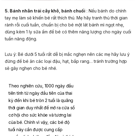
5. Bánh nhân trái cây khô, bánh chuối
: Nếu bánh do chính
tay mẹ làm sẽ khiến bé rất thích thú. Mẹ hãy tranh thủ thời gian
rảnh rỗi cuối tuần, chuẩn bị cho bé một lát bánh mì ngọt nhẹ,
dùng kèm 1 ly sữa ấm để bé có thêm năng lượng cho ngày cuối
tuần năng động.
Lưu ý: Bé dưới 5 tuổi rất dễ bị mắc nghẹn nên các mẹ hãy lưu ý
đừng để bé ăn các loại đậu, hạt, bắp rang… tránh trường hợp
sẽ gây nghẹn cho bé nhé.
Theo nghiên cứu, 1000 ngày đầu
tiên tính từ ngày đầu tiên của thai
kỳ đến khi bé tròn 2 tuổi là quãng
thời gian duy nhất để mở ra cửa sổ
cơ hội cho sức khỏe và tương lai
của bé. Chính vì vậy, các bé độ
tuổi này cần được cung cấp