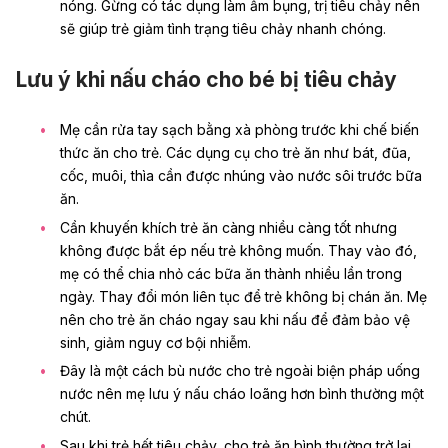
nóng. Gừng có tác dụng làm ấm bụng, trị tiêu chảy nên
sẽ giúp trẻ giảm tình trạng tiêu chảy nhanh chóng.
Lưu ý khi nấu cháo cho bé bị tiêu chảy
Mẹ cần rửa tay sạch bằng xà phòng trước khi chế biến
thức ăn cho trẻ. Các dụng cụ cho trẻ ăn như bát, đũa,
cốc, muôi, thìa cần được nhúng vào nước sôi trước bữa
ăn.
Cần khuyến khích trẻ ăn càng nhiều càng tốt nhưng
không được bắt ép nếu trẻ không muốn. Thay vào đó,
mẹ có thể chia nhỏ các bữa ăn thành nhiều lần trong
ngày. Thay đổi món liên tục để trẻ không bị chán ăn. Mẹ
nên cho trẻ ăn cháo ngay sau khi nấu để đảm bảo vệ
sinh, giảm nguy cơ bội nhiễm.
Đây là một cách bù nước cho trẻ ngoài biện pháp uống
nước nên mẹ lưu ý nấu cháo loãng hơn bình thường một
chút.
Sau khi trẻ hết tiêu chảy, cho trẻ ăn bình thường trở lại.