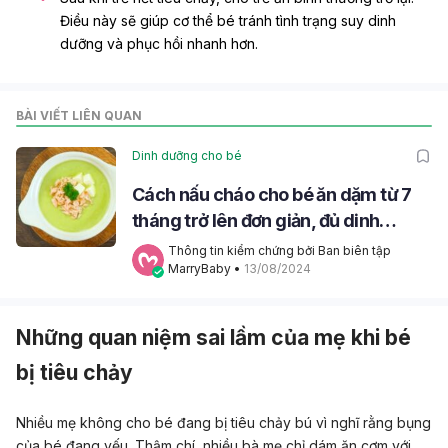
Điều này sẽ giúp cơ thể bé tránh tình trạng suy dinh
dưỡng và phục hồi nhanh hơn.
BÀI VIẾT LIÊN QUAN
Dinh dưỡng cho bé
Cách nấu cháo cho bé ăn dặm từ 7
tháng trở lên đơn giản, đủ dinh
dưỡng
Thông tin kiểm chứng bởi Ban biên tập 
MarryBaby
 • 
13/08/2024
Những quan niệm sai lầm của mẹ khi bé
bị tiêu chảy
Nhiều mẹ không cho bé đang bị tiêu chảy bú vì nghĩ rằng bụng
của bé đang yếu. Thậm chí, nhiều bà mẹ chỉ dám ăn cơm với