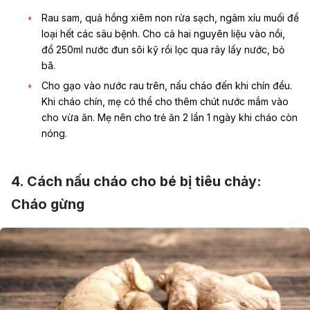
Rau sam, quả hồng xiêm non rửa sạch, ngâm xíu muối để
loại hết các sâu bệnh. Cho cả hai nguyên liệu vào nồi,
đổ 250ml nước đun sôi kỹ rồi lọc qua rây lấy nước, bỏ
bã.
Cho gạo vào nước rau trên, nấu cháo đến khi chín đều.
Khi cháo chín, mẹ có thể cho thêm chút nước mắm vào
cho vừa ăn. Mẹ nên cho trẻ ăn 2 lần 1 ngày khi cháo còn
nóng.
4. Cách nấu cháo cho bé bị tiêu chảy:
Cháo gừng