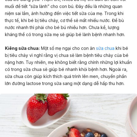
muối để tiết “sữa lành” cho con bú. Đây đều là những quan
niệm sai lầm, ảnh hưởng đến việc tiết sữa của mẹ. Trong khi
thực tế, khi bé bị tiêu chảy, cơ thể sẽ mất nhiều nước. Để bù
nước nhanh thì phải cho bé bú nhiều hơn. Chưa kể, lượng
kháng thể có trong sữa mẹ sẽ giúp bé lành bệnh nhanh hơn.
Kiêng sữa chua:
Một số mẹ ngại cho con ăn
sữa chua
khi bé
bị tiêu chảy vì nghĩ rằng vị chua sẽ làm bệnh tiêu chảy của bé
nặng hơn. Tuy nhiên, mẹ không biết rằng chính những lợi khuẩn
có trong sữa chua sẽ giúp bé nhanh khỏi bệnh hơn. Ngoài ra,
sữa chua còn giúp kích thích quá trình lên men, chuyển phần
lớn đường lactose trong sữa sang một dạng dễ hấp thu hơn.