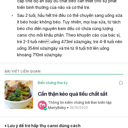
cấp chế độ ăn đầy đủ chất béo cần thiết cho sự phát
triển bình thường của não và cơ thể trẻ.
Sau 2 tuổi, hầu hết trẻ đều có thể chuyển sang uống sữa
ít béo hoặc không béo. Tuy nhiên, mọi loại sữa, từ tách
béo cho đến nguyên kem đều có chứa cùng lượng
canxi cho mỗi khẩu phần. Theo khuyến cáo của bác sĩ,
trẻ 2-3 tuổi nên uống 473ml sữa/ngày, trẻ 4-8 tuổi nên
uống 354ml sữa/ngày và trẻ từ 9 tuổi trở lên uống
khoảng 710ml sữa/ngày.
BÀI VIẾT LIÊN QUAN
Biến chứng thai kỳ
Cẩn thận kẻo quá liều chất sắt
Thông tin kiểm chứng bởi Ban biên tập 
MarryBaby
 • 
16/10/2020
♦ Lưu ý để trẻ hấp thụ canxi đúng cách