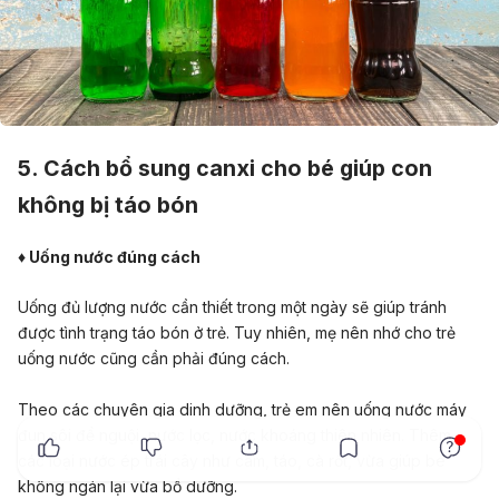
5. Cách bổ sung canxi cho bé giúp con
không bị táo bón
♦ Uống nước đúng cách
Uống đủ lượng nước cần thiết trong một ngày sẽ giúp tránh
được tình trạng táo bón ở trẻ. Tuy nhiên, mẹ nên nhớ cho trẻ
uống nước cũng cần phải đúng cách.
Theo các chuyên gia dinh dưỡng, trẻ em nên uống nước máy
x
đun sôi để nguội, nước lọc, nước khoáng thiên nhiên. Thêm
các loại nước ép trái cây như cam, táo, cà rốt, vừa giúp bé
không ngán lại vừa bổ dưỡng.