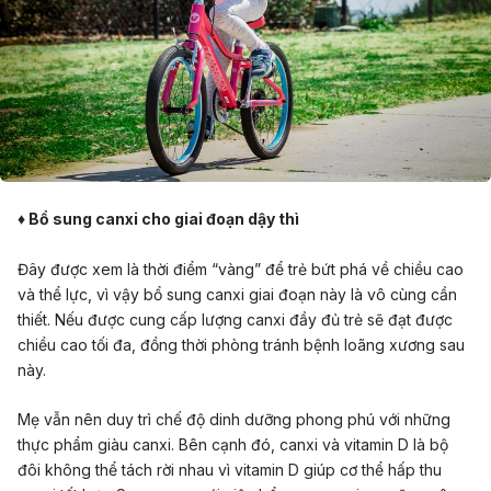
♦ Bổ sung canxi cho giai đoạn dậy thì
Đây được xem là thời điểm “vàng” để trẻ bứt phá về chiều cao
và thể lực, vì vậy bổ sung canxi giai đoạn này là vô cùng cần
thiết. Nếu được cung cấp lượng canxi đầy đủ trẻ sẽ đạt được
chiều cao tối đa, đồng thời phòng tránh bệnh loãng xương sau
này.
Mẹ vẫn nên duy trì chế độ dinh dưỡng phong phú với những
thực phẩm giàu canxi. Bên cạnh đó, canxi và vitamin D là bộ
đôi không thể tách rời nhau vì vitamin D giúp cơ thể hấp thu