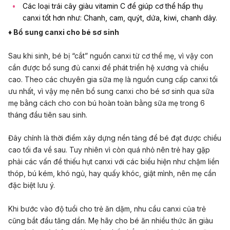
Các loại trái cây giàu vitamin C để giúp cơ thể hấp thụ
canxi tốt hơn như: Chanh, cam, quýt, dứa, kiwi, chanh dây.
♦ Bổ sung canxi cho bé sơ sinh
Sau khi sinh, bé bị “cắt” nguồn canxi từ cơ thể mẹ, vì vậy con
cần được bổ sung đủ canxi để phát triển hệ xương và chiều
cao. Theo các chuyên gia sữa mẹ là nguồn cung cấp canxi tối
ưu nhất, vì vậy mẹ nên bổ sung canxi cho bé sơ sinh qua sữa
mẹ bằng cách cho con bú hoàn toàn bằng sữa mẹ trong 6
tháng đầu tiên sau sinh.
Đây chính là thời điểm xây dựng nền tảng để bé đạt được chiều
cao tối đa về sau. Tuy nhiên vì còn quá nhỏ nên trẻ hay gặp
phải các vấn đề thiếu hụt canxi với các biểu hiện như chậm liền
thóp, bú kém, khó ngủ, hay quấy khóc, giật mình, nên mẹ cần
đặc biệt lưu ý.
Khi bước vào độ tuổi cho trẻ ăn dặm, nhu cầu canxi của trẻ
cũng bắt đầu tăng dần. Mẹ hãy cho bé ăn nhiều thức ăn giàu