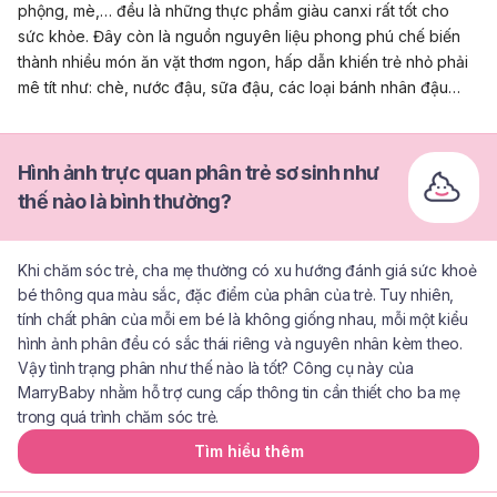
phộng, mè,… đều là những thực phẩm giàu canxi rất tốt cho
sức khỏe. Đây còn là nguồn nguyên liệu phong phú chế biến
thành nhiều món ăn vặt thơm ngon, hấp dẫn khiến trẻ nhỏ phải
mê tít như: chè, nước đậu, sữa đậu, các loại bánh nhân đậu…
Hình ảnh trực quan phân trẻ sơ sinh như
thế nào là bình thường?
Khi chăm sóc trẻ, cha mẹ thường có xu hướng đánh giá sức khoẻ
bé thông qua màu sắc, đặc điểm của phân của trẻ. Tuy nhiên,
tính chất phân của mỗi em bé là không giống nhau, mỗi một kiểu
hình ảnh phân đều có sắc thái riêng và nguyên nhân kèm theo.
Vậy tình trạng phân như thế nào là tốt? Công cụ này của
MarryBaby nhằm hỗ trợ cung cấp thông tin cần thiết cho ba mẹ
trong quá trình chăm sóc trẻ.
Tìm hiểu thêm