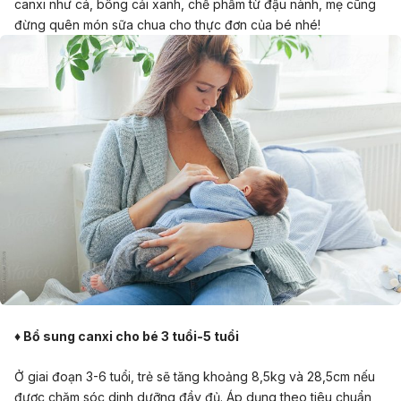
canxi như cá, bông cải xanh, chế phẩm từ đậu nành, mẹ cũng
đừng quên món sữa chua cho thực đơn của bé nhé!
♦
Bổ sung canxi cho bé 3 tuổi-5 tuổi
Ở giai đoạn 3-6 tuổi, trẻ sẽ tăng khoảng 8,5kg và 28,5cm nếu
được chăm sóc dinh dưỡng đầy đủ. Áp dụng theo tiêu chuẩn