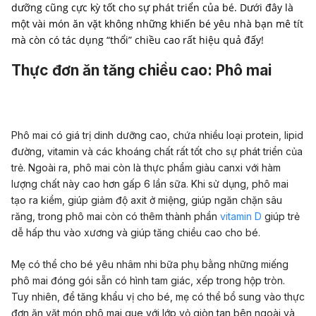
dưỡng cũng cực kỳ tốt cho sự phát triển của bé. Dưới đây là
một vài món ăn vặt không những khiến bé yêu nhà bạn mê tít
Thực đơn ăn tăng chiều cao: Phô mai
Phô mai có giá trị dinh dưỡng cao, chứa nhiều loại protein, lipid
đường, vitamin và các khoáng chất rất tốt cho sự phát triển của
trẻ. Ngoài ra, phô mai còn là thực phẩm giàu canxi với hàm
lượng chất này cao hơn gấp 6 lần sữa. Khi sử dụng, phô mai
tạo ra kiềm, giúp giảm độ axit ở miệng, giúp ngăn chặn sâu
răng, trong phô mai còn có thêm thành phần
vitamin D
giúp trẻ
dễ hấp thu vào xương và giúp tăng chiều cao cho bé.
Mẹ có thể cho bé yêu nhâm nhi bữa phụ bằng những miếng
phô mai đóng gói sẵn có hình tam giác, xếp trong hộp tròn.
Tuy nhiên, để tăng khẩu vị cho bé, mẹ có thể bổ sung vào thực
đơn ăn vặt món phô mai que với lớp vỏ giòn tan bên ngoài và