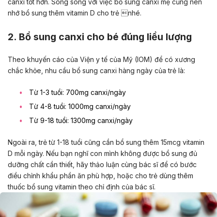
canxi tốt hơn. Song song với việc bổ sung canxi mẹ cũng nên
nhớ bổ sung thêm vitamin D cho trẻ nhé.
2. Bổ sung canxi cho bé đúng liều lượng
Theo khuyến cáo của Viện y tế của Mỹ (IOM) để có xương
chắc khỏe, nhu cầu bổ sung canxi hàng ngày của trẻ là:
Từ 1-3 tuổi: 700mg canxi/ngày
Từ 4-8 tuổi: 1000mg canxi/ngày
Từ 9-18 tuổi: 1300mg canxi/ngày
Ngoài ra, trẻ từ 1-18 tuổi cũng cần bổ sung thêm 15mcg vitamin
D mỗi ngày. Nếu bạn nghĩ con mình không được bổ sung đủ
dưỡng chất cần thiết, hãy thảo luận cùng bác sĩ để có bước
điều chỉnh khẩu phần ăn phù hợp, hoặc cho trẻ dùng thêm
thuốc bổ sung vitamin theo chỉ định của bác sĩ.