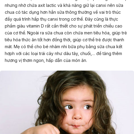
nhưng nhờ chứa axit lactic và khả năng giữ lại canxi nên sữa
chua có tác dụng hơn hẳn sữa thông thường về vai trò thúc
đẩy quá trình hấp thụ canxi trong cơ thể. Đây cũng là thực
phẩm giàu vitamin D rất cần thiết cho sự phát triển chiều cao
của cơ thể. Ngoài ra sữa chua còn chứa men tiêu hóa, giúp trẻ
tiêu hóa thức ăn tốt hơn đồng thời, giúp cơ thể trẻ được thanh
mát. Mẹ có thể cho bé nhâm nhi bữa phụ bằng sữa chua kết
hơph với các loại trái cây như dâu tây, chuối,… để tăng thêm
hương vị thơm ngon, hấp dẫn của món ăn.