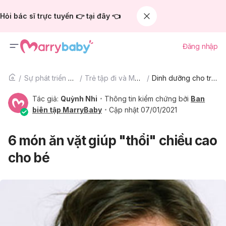
Hỏi bác sĩ trực tuyến 👉 tại đây 👈
Đăng nhập
Sự phát triển của trẻ
Trẻ tập đi và Mẫu giáo
Dinh dưỡng cho trẻ tập đi và mẫu giáo
Tác giả:
Quỳnh Nhi
Thông tin kiểm chứng bởi
Ban
biên tập MarryBaby
Cập nhật 07/01/2021
6 món ăn vặt giúp "thổi" chiều cao
cho bé