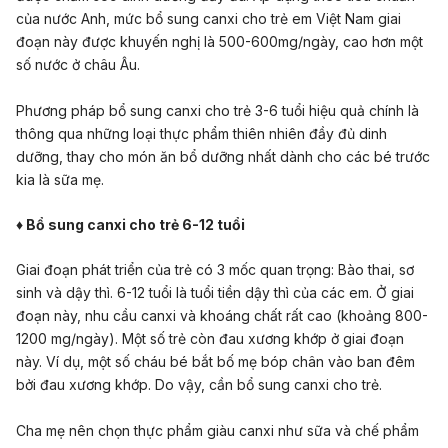
của nước Anh, mức bổ sung canxi cho trẻ em Việt Nam giai
đoạn này được khuyến nghị là 500-600mg/ngày, cao hơn một
số nước ở châu Âu.
Phương pháp bổ sung canxi cho trẻ 3-6 tuổi hiệu quả chính là
thông qua những loại thực phẩm thiên nhiên đầy đủ dinh
dưỡng, thay cho món ăn bổ dưỡng nhất dành cho các bé trước
kia là sữa mẹ.
♦ Bổ sung canxi cho trẻ 6-12 tuổi
Giai đoạn phát triển của trẻ có 3 mốc quan trọng: Bào thai, sơ
sinh và dậy thì. 6-12 tuổi là tuổi tiền dậy thì của các em. Ở giai
đoạn này, nhu cầu canxi và khoáng chất rất cao (khoảng 800-
1200 mg/ngày). Một số trẻ còn đau xương khớp ở giai đoạn
này. Ví dụ, một số cháu bé bắt bố mẹ bóp chân vào ban đêm
bởi đau xương khớp. Do vậy, cần bổ sung canxi cho trẻ.
Cha mẹ nên chọn thực phẩm giàu canxi như sữa và chế phẩm