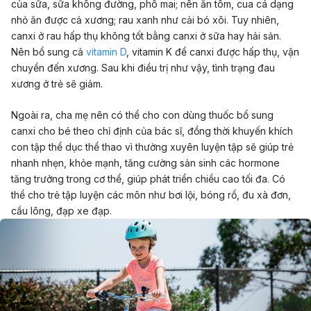
của sữa, sữa không đường, phô mai; nên ăn tôm, cua cá dạng
nhỏ ăn được cả xương; rau xanh như cải bó xôi. Tuy nhiên,
canxi ở rau hấp thụ không tốt bằng canxi ở sữa hay hải sản.
Nên bổ sung cả
vitamin D
, vitamin K để canxi được hấp thụ, vận
chuyển đến xương. Sau khi điều trị như vậy, tình trạng đau
xương ở trẻ sẽ giảm.
Ngoài ra, cha mẹ nên có thể cho con dùng thuốc bổ sung
canxi cho bé theo chỉ định của bác sĩ, đồng thời khuyến khích
con tập thể dục thể thao vì thường xuyên luyện tập sẽ giúp trẻ
nhanh nhẹn, khỏe mạnh, tăng cường sản sinh các hormone
tăng trưởng trong cơ thể, giúp phát triển chiều cao tối đa. Có
thể cho trẻ tập luyện các môn như bơi lội, bóng rổ, đu xà đơn,
cầu lông, đạp xe đạp.