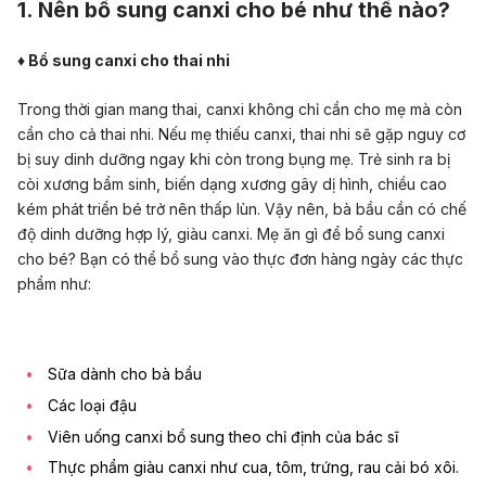
1. Nên bổ sung canxi cho bé như thế nào?
♦ Bổ sung canxi cho thai nhi
Trong thời gian mang thai, canxi không chỉ cần cho mẹ mà còn
cần cho cả thai nhi. Nếu mẹ thiếu canxi, thai nhi sẽ gặp nguy cơ
bị suy dinh dưỡng ngay khi còn trong bụng mẹ. Trẻ sinh ra bị
còi xương bẩm sinh, biến dạng xương gây dị hình, chiều cao
kém phát triển bé trở nên thấp lùn. Vậy nên, bà bầu cần có chế
độ dinh dưỡng hợp lý, giàu canxi. Mẹ ăn gì để bổ sung canxi
cho bé? Bạn có thể bổ sung vào thực đơn hàng ngày các thực
phẩm như:
Sữa dành cho bà bầu
Các loại đậu
Viên uống canxi bổ sung theo chỉ định của bác sĩ
Thực phẩm giàu canxi như cua, tôm, trứng, rau cải bó xôi.