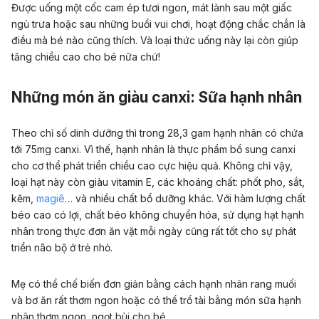
Được uống một cốc cam ép tươi ngon, mát lành sau một giấc
ngủ trưa hoặc sau những buổi vui chơi, hoạt động chắc chắn là
điều mà bé nào cũng thích. Và loại thức uống này lại còn giúp
tăng chiều cao cho bé nữa chứ!
Những món ăn giàu canxi: Sữa hạnh nhân
Theo chỉ số dinh dưỡng thì trong 28,3 gam hạnh nhân có chứa
tới 75mg canxi. Vì thế, hạnh nhân là thực phẩm bổ sung canxi
cho cơ thể phát triển chiều cao cực hiệu quả. Không chỉ vậy,
loại hạt này còn giàu vitamin E, các khoáng chất: phốt pho, sắt,
kẽm,
magiê
… và nhiều chất bổ dưỡng khác. Với hàm lượng chất
béo cao có lợi, chất béo không chuyển hóa, sử dụng hạt hạnh
nhân trong thực đơn ăn vặt mỗi ngày cũng rất tốt cho sự phát
triển não bộ ở trẻ nhỏ.
Mẹ có thể chế biến đơn giản bằng cách hạnh nhân rang muối
và bơ ăn rất thơm ngon hoặc có thể trổ tài bằng món sữa hạnh
nhân thơm ngon, ngọt bùi cho bé.