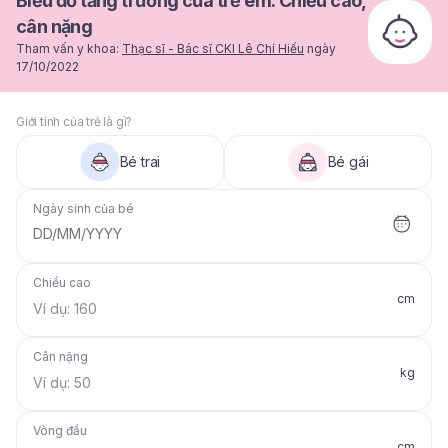
Biểu đồ tăng trưởng của trẻ em: Chiều cao,
cân nặng
Tham vấn y khoa:
Thạc sĩ - Bác sĩ CKI Lê Chí Hiếu
ngày
17/10/2022
Giới tính của trẻ là gì?
Bé trai
Bé gái
Ngày sinh của bé
DD/MM/YYYY
Chiều cao
cm
Cân nặng
kg
Vòng đầu
cm