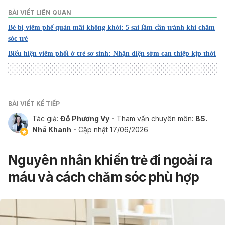
BÀI VIẾT LIÊN QUAN
Bé bị viêm phế quản mãi không khỏi: 5 sai lầm cần tránh khi chăm
sóc trẻ
Biểu hiện viêm phổi ở trẻ sơ sinh: Nhận diện sớm can thiệp kịp thời
BÀI VIẾT KẾ TIẾP
Tác giả:
Đỗ Phương Vy
Tham vấn chuyên môn:
BS.
Nhã Khanh
Cập nhật 17/06/2026
Nguyên nhân khiến trẻ đi ngoài ra
máu và cách chăm sóc phù hợp