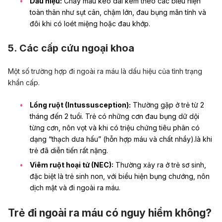
Dấu hiệu:
Chảy máu kéo dài kèm theo các biểu hiện
toàn thân như sụt cân, chậm lớn, đau bụng mãn tính và
đôi khi có loét miệng hoặc đau khớp.
5. Các cấp cứu ngoại khoa
Một số trường hợp đi ngoài ra máu là dấu hiệu của tình trạng
khẩn cấp.
Lồng ruột (Intussusception):
Thường gặp ở trẻ từ 2
tháng đến 2 tuổi. Trẻ có những cơn đau bụng dữ dội
từng cơn, nôn vọt và khi có triệu chứng tiêu phân có
dạng “thạch dưa hấu” (hỗn hợp máu và chất nhầy).là khi
trẻ đã diễn tiến rất nặng.
Viêm ruột hoại tử (NEC):
Thường xảy ra ở trẻ sơ sinh,
đặc biệt là trẻ sinh non, với biểu hiện bụng chướng, nôn
dịch mật và đi ngoài ra máu.
Trẻ đi ngoài ra máu có nguy hiểm không?