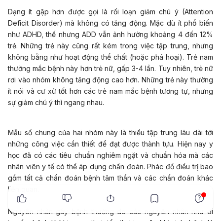
Dạng ít gặp hơn được gọi là rối loạn giảm chú ý (Attention
Deficit Disorder) mà không có tăng động. Mặc dù ít phổ biến
như ADHD, thế nhưng ADD vẫn ảnh hưởng khoảng 4 đến 12%
trẻ. Những trẻ này cũng rất kém trong việc tập trung, nhưng
không bằng như hoạt động thể chất (hoặc phá hoại). Trẻ nam
thường mắc bệnh này hơn trẻ nữ, gấp 3-4 lần. Tuy nhiên, trẻ nữ
rơi vào nhóm không tăng động cao hơn. Những trẻ này thường
ít nói và cư xử tốt hơn các trẻ nam mắc bệnh tương tự, nhưng
sự giảm chú ý thì ngang nhau.
Mẫu số chung của hai nhóm này là thiếu tập trung lâu dài tới
những công việc cần thiết để đạt được thành tựu. Hiện nay y
học đã có các tiêu chuẩn nghiêm ngặt và chuẩn hóa mà các
nhân viên y tế có thể áp dụng chẩn đoán. Phác đồ điều trị bao
gồm tất cả chẩn đoán bệnh tâm thần và các chẩn đoán khác
liên quan.
x
Nguyên nhân gây bệnh thường do các nguyên nhân như di