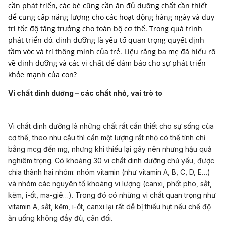
cần phát triển, các bé cũng cần ăn đủ dưỡng chất cần thiết
để cung cấp năng lượng cho các hoạt động hàng ngày và duy
trì tốc độ tăng trưởng cho toàn bộ cơ thể. Trong quá trình
phát triển đó, dinh dưỡng là yếu tố quan trọng quyết định
tầm vóc và trí thông minh của trẻ. Liệu rằng ba mẹ đã hiểu rõ
về dinh dưỡng và các vi chất để đảm bảo cho sự phát triển
khỏe mạnh của con?
Vi chất dinh dưỡng – các chất nhỏ, vai trò to
Vi chất dinh dưỡng là những chất rất cần thiết cho sự sống của
cơ thể, theo nhu cầu thì cần một lượng rất nhỏ có thể tính chỉ
bằng mcg đến mg, nhưng khi thiếu lại gây nên nhưng hậu quả
nghiêm trọng. Có khoảng 30 vi chất dinh dưỡng chủ yếu, được
chia thành hai nhóm: nhóm vitamin (như vitamin A, B, C, D, E…)
và nhóm các nguyên tố khoáng vi lượng (canxi, phốt pho, sắt,
kẽm, i-ốt, ma-giê…). Trong đó có những vi chất quan trọng như
vitamin A, sắt, kẽm, i-ốt, canxi lại rất dễ bị thiếu hụt nếu chế độ
ăn uống không đầy đủ, cân đối.