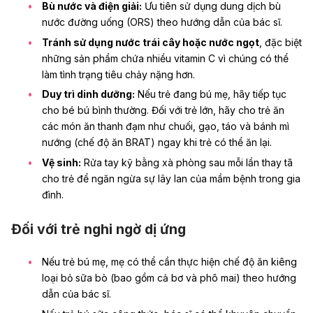
Bù nước và điện giải:
Ưu tiên sử dụng dung dịch bù
nước đường uống (ORS) theo hướng dẫn của bác sĩ.
Tránh sử dụng nước trái cây hoặc nước ngọt
, đặc biệt
những sản phẩm chứa nhiều
vitamin C
vì chúng có thể
làm tình trạng tiêu chảy nặng hơn.
Duy trì dinh dưỡng:
Nếu trẻ đang bú mẹ, hãy tiếp tục
cho bé bú bình thường. Đối với trẻ lớn, hãy cho trẻ ăn
các món ăn thanh đạm như chuối, gạo, táo và bánh mì
nướng (chế độ ăn BRAT) ngay khi trẻ có thể ăn lại.
Vệ sinh:
Rửa tay kỹ bằng xà phòng sau mỗi lần thay tã
cho trẻ để ngăn ngừa sự lây lan của mầm bệnh trong gia
đình.
Đối với trẻ nghi ngờ dị ứng
Nếu trẻ bú mẹ, mẹ có thể cần thực hiện chế độ ăn kiêng
loại bỏ sữa bò (bao gồm cả bơ và phô mai) theo hướng
dẫn của bác sĩ.