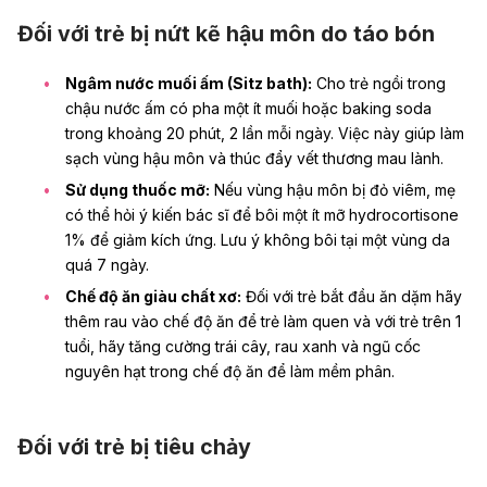
Đối với trẻ bị nứt kẽ hậu môn do táo bón
Ngâm nước muối ấm (Sitz bath):
Cho trẻ ngồi trong
chậu nước ấm có pha một ít muối hoặc baking soda
trong khoảng 20 phút, 2 lần mỗi ngày. Việc này giúp làm
sạch vùng hậu môn và thúc đẩy vết thương mau lành.
Sử dụng thuốc mỡ:
Nếu vùng hậu môn bị đỏ viêm, mẹ
có thể
hỏi ý kiến bác sĩ để
bôi một ít mỡ hydrocortisone
1% để giảm kích ứng. Lưu ý không bôi tại một vùng da
quá 7 ngày.
Chế độ ăn giàu chất xơ:
Đối với trẻ bắt đầu ăn dặm hãy
thêm rau vào chế độ ăn để trẻ làm quen và với trẻ trên 1
tuổi, hãy tăng cường trái cây, rau xanh và ngũ cốc
nguyên hạt trong chế độ ăn để làm mềm phân.
Đối với trẻ bị tiêu chảy