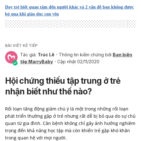
Dạy trẻ biết quan tâm đến người khác và 2 vấn đề bạn không được
https://gi.org/topics/diarrhea-in-children/
bỏ qua khi giáo dục con yêu
Ngày truy cập: 12/6/2026
Stools – Blood In
BÀI VIẾT KẾ TIẾP
https://www.childrenscolorado.org/conditions-and-
advice/conditions-and-symptoms/symptoms/stools-
Tác giả:
Trúc Lê
Thông tin kiểm chứng bởi
Ban biên
blood-in/
tập MarryBaby
Cập nhật 02/11/2020
Ngày truy cập: 12/6/2026
Hội chứng thiếu tập trung ở trẻ
Diarrhoeal-disease
nhận biết như thế nào?
https://www.who.int/news-room/fact-
sheets/detail/diarrhoeal-disease
Rối loạn tăng động giảm chú ý là một trong những rối loạn
Ngày truy cập: 12/6/2026
phát triển thường gặp ở trẻ nhưng rất dễ bị bỏ qua do sự chủ
quan từ gia đình. Căn bệnh không chỉ gây ảnh hưởng nghiêm
How to work up a patient with bloody diarrhoea
trọng đến khả năng học tập mà còn khiến trẻ gặp khó khăn
trong quan hệ với mọi người.
https://dontforgetthebubbles.com/how-to-work-up-a-