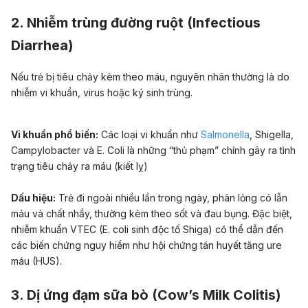
2. Nhiễm trùng đường ruột (Infectious
Diarrhea)
Nếu trẻ bị tiêu chảy kèm theo máu, nguyên nhân thường là do
nhiễm vi khuẩn, virus hoặc ký sinh trùng.
Vi khuẩn phổ biến:
Các loại vi khuẩn như
Salmonella
,
Shigella
,
Campylobacter
và
E. Coli
là những “thủ phạm” chính gây ra tình
trạng tiêu chảy ra máu (kiết lỵ)
Dấu hiệu:
Trẻ đi ngoài nhiều lần trong ngày, phân lỏng có lẫn
máu và chất nhầy, thường kèm theo sốt và đau bụng. Đặc biệt,
nhiễm khuẩn
VTEC
(E. coli sinh độc tố Shiga) có thể dẫn đến
các biến chứng nguy hiểm như hội chứng tán huyết tăng ure
máu (HUS).
3. Dị ứng đạm sữa bò (Cow’s Milk Colitis)