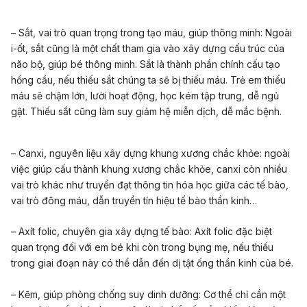
– Sắt, vai trò quan trọng trong tạo máu, giúp thông minh: Ngoài
i-ốt, sắt cũng là một chất tham gia vào xây dựng cấu trúc của
não bộ, giúp bé thông minh. Sắt là thành phần chính cấu tạo
hồng cầu, nếu thiếu sắt chúng ta sẽ bị thiếu máu. Trẻ em thiếu
máu sẽ chậm lớn, lười hoạt động, học kém tập trung, dễ ngủ
gật. Thiếu sắt cũng làm suy giảm hệ miễn dịch, dễ mắc bệnh.
– Canxi, nguyên liệu xây dựng khung xương chắc khỏe: ngoài
việc giúp cấu thành khung xương chắc khỏe, canxi còn nhiều
vai trò khác như truyền đạt thông tin hóa học giữa các tế bào,
vai trò đông máu, dẫn truyền tín hiệu tế bào thần kinh…
– Axít folic, chuyên gia xây dựng tế bào: Axít folic đặc biệt
quan trọng đối với em bé khi còn trong bụng mẹ, nếu thiếu
trong giai đoạn này có thể dẫn đến dị tật ống thần kinh của bé.
– Kẽm, giúp phòng chống suy dinh dưỡng: Cơ thể chỉ cần một