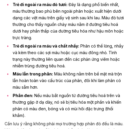
Trẻ đi ngoài ra máu đỏ tươi:
Đây là dạng phổ biến nhất,
máu thường bao phủ bên ngoài phân hoặc xuất hiện dưới
dạng các vệt máu trên giấy vệ sinh sau khi lau. Máu đỏ tươi
thường cho thấy nguồn chảy máu nằm ở đường tiêu hoá
dưới hay phần thấp của đường tiêu hóa như hậu môn hoặc
trực tràng.
Trẻ đi ngoài ra máu và chất nhầy:
Phân có thể lỏng, nhầy
và kèm theo các sợi máu hoặc cục máu đông nhỏ. Tình
trạng này thường liên quan đến các phản ứng viêm hoặc
nhiễm trùng đường tiêu hoá
.
Máu lẫn trong phân:
Máu không nằm trên bề mặt mà trộn
lẫn hoàn toàn vào cấu trúc của phân, đôi khi làm phân có
màu sẫm hơn.
Phân đen:
Nếu máu bắt nguồn từ đường tiêu hoá trên và
thường gặp ở dạ dày, nó sẽ bị tiêu hóa một phần và khiến
phân có màu đen, bóng và có mùi hôi đặc trưng (thối
khắm).
Cần lưu ý rằng không phải mọi trường hợp phân đỏ đều là máu.