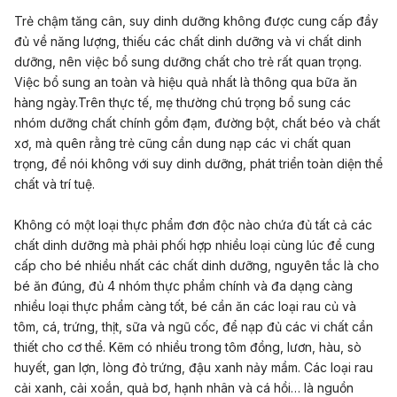
Trẻ chậm tăng cân, suy dinh dưỡng không được cung cấp đầy
đủ về năng lượng, thiếu các chất dinh dưỡng và vi chất dinh
dưỡng, nên việc bổ sung dưỡng chất cho trẻ rất quan trọng.
Việc bổ sung an toàn và hiệu quả nhất là thông qua bữa ăn
hàng ngày.Trên thực tế, mẹ thường chú trọng bổ sung các
nhóm dưỡng chất chính gồm đạm, đường bột, chất béo và chất
xơ, mà quên rằng trẻ cũng cần dung nạp các vi chất quan
trọng, để nói không với suy dinh dưỡng, phát triển toàn diện thể
chất và trí tuệ.
Không có một loại thực phẩm đơn độc nào chứa đủ tất cả các
chất dinh dưỡng mà phải phối hợp nhiều loại cùng lúc để cung
cấp cho bé nhiều nhất các chất dinh dưỡng, nguyên tắc là cho
bé ăn đúng, đủ 4 nhóm thực phẩm chính và đa dạng càng
nhiều loại thực phẩm càng tốt, bé cần ăn các loại rau củ và
tôm, cá, trứng, thịt, sữa và ngũ cốc, để nạp đủ các vi chất cần
thiết cho cơ thể. Kẽm có nhiều trong tôm đồng, lươn, hàu, sò
huyết, gan lợn, lòng đỏ trứng, đậu xanh nảy mầm. Các loại rau
cải xanh, cải xoắn, quả bơ, hạnh nhân và cá hồi… là nguồn