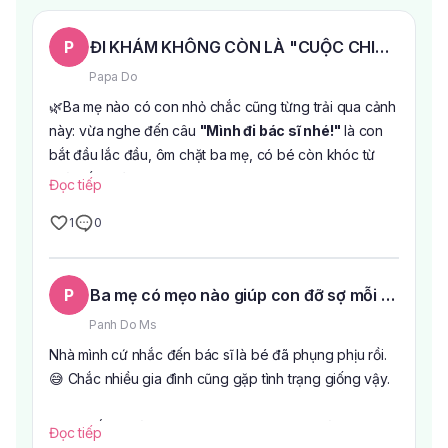
P
ĐI KHÁM KHÔNG CÒN LÀ "CUỘC CHIẾN" VỚI 
Papa Do
🌿Ba mẹ nào có con nhỏ chắc cũng từng trải qua cảnh
này: vừa nghe đến câu
"Mình đi bác sĩ nhé!"
là con
bắt đầu lắc đầu, ôm chặt ba mẹ, có bé còn khóc từ
nhà đến phòng khám.
Đọc tiếp
1
0
Thực ra, nhiều khi điều khiến các con sợ không chỉ là
việc khám bệnh mà còn là cảm giác xa lạ, căng thẳng
khi bước vào bệnh viện.
P
Ba mẹ có mẹo nào giúp con đỡ sợ mỗi lần đi k
🍀Hiểu được tâm lý đó,
Khoa Nhi Bệnh viện Âu Cơ
Panh Do Ms
được thiết kế với nhiều hình ảnh ngộ nghĩnh, màu sắc
Nhà mình cứ nhắc đến bác sĩ là bé đã phụng phịu rồi.
tươi sáng cùng khu vui chơi nhỏ để các bé có thêm
😅 Chắc nhiều gia đình cũng gặp tình trạng giống vậy.
thời gian làm quen với không gian trước khi vào khám.
Chỉ cần vài phút vui chơi, nhiều bạn nhỏ đã quên mất
Mình thấy ngoài chuyện bác sĩ khám nhẹ nhàng thì
Đọc tiếp
cảm giác lo lắng ban đầu.