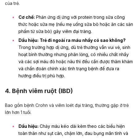
của trẻ.
Cơ chế:
Phản ứng dị ứng với protein trong sữa công
thức hoặc sữa mẹ (nếu mẹ uống sữa bò hoặc ăn các sản
phẩm từ sữa bò) gây viêm đại tràng.
Dấu hiệu:
Trẻ đi ngoài ra máu nhầy có sao không?
Trong trường hợp dị ứng, dù trẻ thường vẫn vui vẻ, sinh
hoạt bình thường nhưng phân lỏng, có nhiều chất nhầy
và các sợi máu đỏ hoặc nâu thì đều cần được thăm khám
và chẩn đoán chính xác tình trạng bệnh để đưa ra
hướng điều trị phù hợp.
4. Bệnh viêm ruột (IBD)
Bao gồm
bệnh Crohn
và viêm loét đại tràng, thường gặp ở trẻ
lớn hơn 1 tuổi.
Dấu hiệu:
Chảy máu kéo dài kèm theo các biểu hiện
toàn thân như sụt cân, chậm lớn, đau bụng mãn tính và