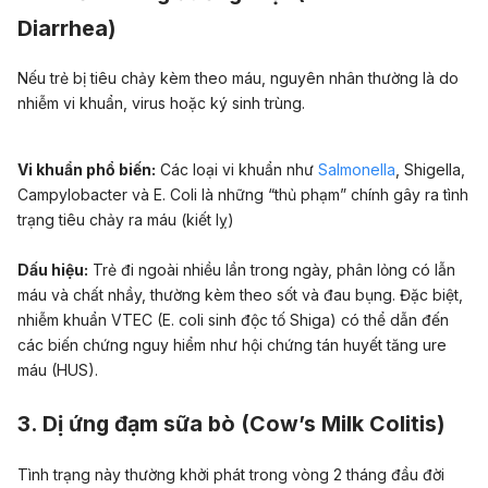
Diarrhea)
Nếu trẻ bị tiêu chảy kèm theo máu, nguyên nhân thường là do
nhiễm vi khuẩn, virus hoặc ký sinh trùng.
Vi khuẩn phổ biến:
Các loại vi khuẩn như
Salmonella
,
Shigella
,
Campylobacter
và
E. Coli
là những “thủ phạm” chính gây ra tình
trạng tiêu chảy ra máu (kiết lỵ)
Dấu hiệu:
Trẻ đi ngoài nhiều lần trong ngày, phân lỏng có lẫn
máu và chất nhầy, thường kèm theo sốt và đau bụng. Đặc biệt,
nhiễm khuẩn
VTEC
(E. coli sinh độc tố Shiga) có thể dẫn đến
các biến chứng nguy hiểm như hội chứng tán huyết tăng ure
máu (HUS).
3. Dị ứng đạm sữa bò (Cow’s Milk Colitis)
Tình trạng này thường khởi phát trong vòng 2 tháng đầu đời