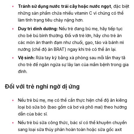
Tránh sử dụng nước trái cây hoặc nước ngọt
, đặc biệt
những sản phẩm chứa nhiều
vitamin C
vì chúng có thể
làm tình trạng tiêu chảy nặng hơn.
Duy trì dinh dưỡng:
Nếu trẻ đang bú mẹ, hãy tiếp tục
cho bé bú bình thường. Đối với trẻ lớn, hãy cho trẻ ăn
các món ăn thanh đạm như chuối, gạo, táo và bánh mì
nướng (chế độ ăn BRAT) ngay khi trẻ có thể ăn lại.
Vệ sinh:
Rửa tay kỹ bằng xà phòng sau mỗi lần thay tã
cho trẻ để ngăn ngừa sự lây lan của mầm bệnh trong gia
đình.
Đối với trẻ nghi ngờ dị ứng
Nếu trẻ bú mẹ, mẹ có thể cần thực hiện chế độ ăn kiêng
loại bỏ sữa bò (bao gồm cả bơ và phô mai) theo hướng
dẫn của bác sĩ.
Nếu trẻ bú sữa công thức, bác sĩ có thể khuyên chuyển
sang loại sữa thủy phân hoàn toàn hoặc sữa gốc axit