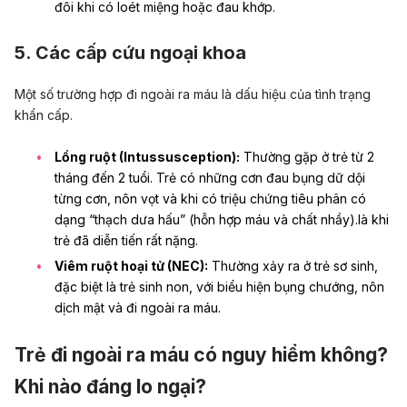
đôi khi có loét miệng hoặc đau khớp.
5. Các cấp cứu ngoại khoa
Một số trường hợp đi ngoài ra máu là dấu hiệu của tình trạng
khẩn cấp.
Lồng ruột (Intussusception):
Thường gặp ở trẻ từ 2
tháng đến 2 tuổi. Trẻ có những cơn đau bụng dữ dội
từng cơn, nôn vọt và khi có triệu chứng tiêu phân có
dạng “thạch dưa hấu” (hỗn hợp máu và chất nhầy).là khi
trẻ đã diễn tiến rất nặng.
Viêm ruột hoại tử (NEC):
Thường xảy ra ở trẻ sơ sinh,
đặc biệt là trẻ sinh non, với biểu hiện bụng chướng, nôn
dịch mật và đi ngoài ra máu.
Trẻ đi ngoài ra máu có nguy hiểm không?
Khi nào đáng lo ngại?