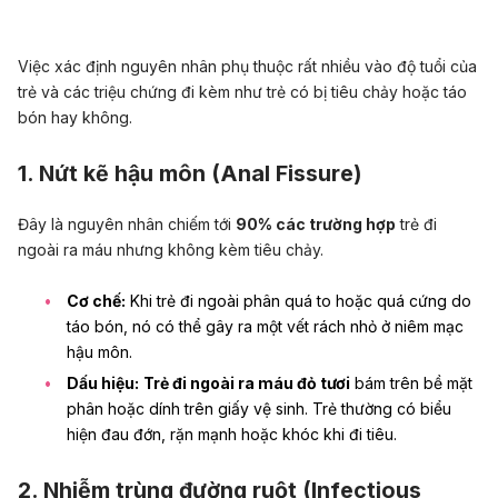
Việc xác định nguyên nhân phụ thuộc rất nhiều vào độ tuổi của
trẻ và các triệu chứng đi kèm như trẻ có bị tiêu chảy hoặc táo
bón hay không.
1. Nứt kẽ hậu môn (Anal Fissure)
Đây là nguyên nhân chiếm tới
90% các trường hợp
trẻ đi
ngoài ra máu nhưng không kèm tiêu chảy.
Cơ chế:
Khi trẻ đi ngoài phân quá to hoặc quá cứng do
táo bón, nó có thể gây ra một vết rách nhỏ ở niêm mạc
hậu môn.
Dấu hiệu:
Trẻ đi ngoài ra máu đỏ tươi
bám trên bề mặt
phân hoặc dính trên giấy vệ sinh. Trẻ thường có biểu
hiện đau đớn, rặn mạnh hoặc khóc khi đi tiêu.
2. Nhiễm trùng đường ruột (Infectious