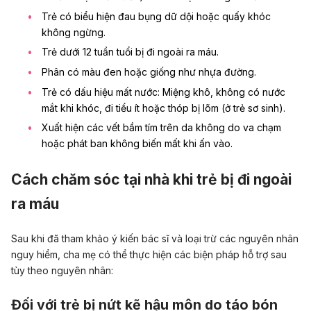
Trẻ có biểu hiện đau bụng dữ dội hoặc quấy khóc
không ngừng.
Trẻ dưới 12 tuần tuổi bị đi ngoài ra máu.
Phân có màu đen hoặc giống như nhựa đường.
Trẻ có dấu hiệu mất nước: Miệng khô, không có nước
mắt khi khóc, đi tiểu ít hoặc thóp bị lõm (ở trẻ sơ sinh).
Xuất hiện các vết bầm tím trên da không do va chạm
hoặc phát ban không biến mất khi ấn vào.
Cách chăm sóc tại nhà khi trẻ bị đi ngoài
ra máu
Sau khi đã tham khảo ý kiến bác sĩ và loại trừ các nguyên nhân
nguy hiểm, cha mẹ có thể thực hiện các biện pháp hỗ trợ sau
tùy theo nguyên nhân:
Đối với trẻ bị nứt kẽ hậu môn do táo bón