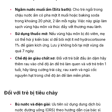
Ngâm nước muối ấm (Sitz bath):
Cho trẻ ngồi trong
chậu nước ấm có pha một ít muối hoặc baking soda
trong khoảng 20 phút, 2 lần mỗi ngày. Việc này giúp làm
sạch vùng hậu môn và thúc đẩy vết thương mau lành.
Sử dụng thuốc mỡ:
Nếu vùng hậu môn bị đỏ viêm, mẹ
có thể
hỏi ý kiến bác sĩ để
bôi một ít mỡ hydrocortisone
1% để giảm kích ứng. Lưu ý không bôi tại một vùng da
quá 7 ngày.
Chế độ ăn giàu chất xơ:
Đối với trẻ bắt đầu ăn dặm hãy
thêm rau vào chế độ ăn để trẻ làm quen và với trẻ trên 1
tuổi, hãy tăng cường trái cây, rau xanh và ngũ cốc
nguyên hạt trong chế độ ăn để làm mềm phân.
Đối với trẻ bị tiêu chảy
Bù nước và điện giải:
Ưu tiên sử dụng dung dịch bù
nước đường uống (ORS) theo hướng dẫn của bác sĩ.