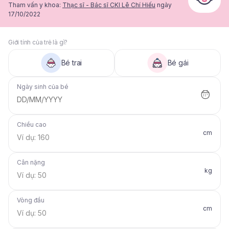
Tham vấn y khoa:
Thạc sĩ - Bác sĩ CKI Lê Chí Hiếu
ngày
17/10/2022
Giới tính của trẻ là gì?
Bé trai
Bé gái
Ngày sinh của bé
DD/MM/YYYY
Chiều cao
cm
Cân nặng
kg
Vòng đầu
cm