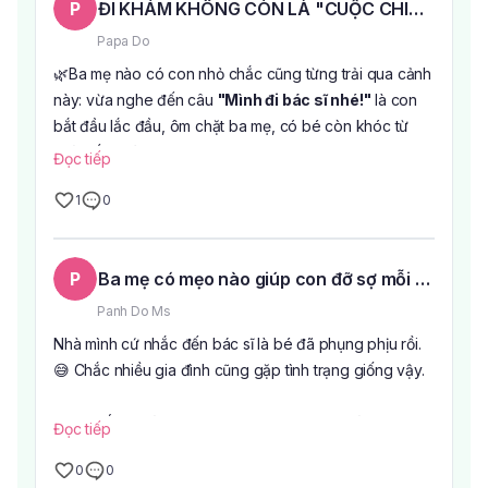
P
ĐI KHÁM KHÔNG CÒN LÀ "CUỘC CHIẾN" VỚI 
Papa Do
🌿Ba mẹ nào có con nhỏ chắc cũng từng trải qua cảnh
này: vừa nghe đến câu
"Mình đi bác sĩ nhé!"
là con
bắt đầu lắc đầu, ôm chặt ba mẹ, có bé còn khóc từ
nhà đến phòng khám.
Đọc tiếp
1
0
Thực ra, nhiều khi điều khiến các con sợ không chỉ là
việc khám bệnh mà còn là cảm giác xa lạ, căng thẳng
khi bước vào bệnh viện.
P
Ba mẹ có mẹo nào giúp con đỡ sợ mỗi lần đi k
🍀Hiểu được tâm lý đó,
Khoa Nhi Bệnh viện Âu Cơ
Panh Do Ms
được thiết kế với nhiều hình ảnh ngộ nghĩnh, màu sắc
Nhà mình cứ nhắc đến bác sĩ là bé đã phụng phịu rồi.
tươi sáng cùng khu vui chơi nhỏ để các bé có thêm
😅 Chắc nhiều gia đình cũng gặp tình trạng giống vậy.
thời gian làm quen với không gian trước khi vào khám.
Chỉ cần vài phút vui chơi, nhiều bạn nhỏ đã quên mất
Mình thấy ngoài chuyện bác sĩ khám nhẹ nhàng thì
Đọc tiếp
cảm giác lo lắng ban đầu.
không gian cũng ảnh hưởng khá nhiều đến tâm lý của
0
0
các bé. Những nơi có khu vui chơi nhỏ, màu sắc tươi