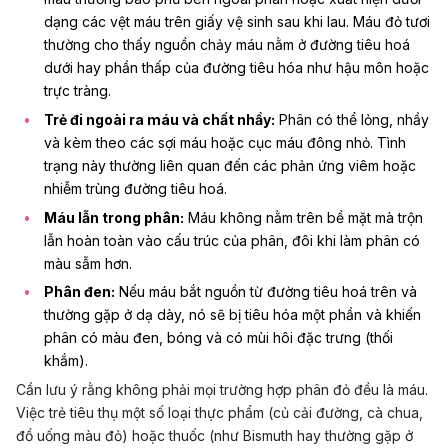
dạng các vệt máu trên giấy vệ sinh sau khi lau. Máu đỏ tươi
thường cho thấy nguồn chảy máu nằm ở đường tiêu hoá
dưới hay phần thấp của đường tiêu hóa như hậu môn hoặc
trực tràng.
Trẻ đi ngoài ra máu và chất nhầy:
Phân có thể lỏng, nhầy
và kèm theo các sợi máu hoặc cục máu đông nhỏ. Tình
trạng này thường liên quan đến các phản ứng viêm hoặc
nhiễm trùng đường tiêu hoá
.
Máu lẫn trong phân:
Máu không nằm trên bề mặt mà trộn
lẫn hoàn toàn vào cấu trúc của phân, đôi khi làm phân có
màu sẫm hơn.
Phân đen:
Nếu máu bắt nguồn từ đường tiêu hoá trên và
thường gặp ở dạ dày, nó sẽ bị tiêu hóa một phần và khiến
phân có màu đen, bóng và có mùi hôi đặc trưng (thối
khắm).
Cần lưu ý rằng không phải mọi trường hợp phân đỏ đều là máu.
Việc trẻ tiêu thụ một số loại thực phẩm (củ cải đường, cà chua,
đồ uống màu đỏ) hoặc thuốc (như Bismuth hay thường gặp ở