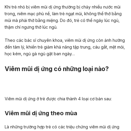
Khi trẻ nhỏ bị viêm mũi dị ứng thường bị chảy nhiều nước mũi
trong, niêm mạc phù nề, làm trẻ ngạt mũi, không thể thở bằng
mũi mà phải thở bằng miệng. Do đó, trẻ có thể ngáy lúc ngủ,
thậm chí ngưng thở lúc ngủ.
Theo các bác sĩ chuyên khoa, viêm mũi dị ứng còn ảnh hưởng
đến tâm lý, khiến trẻ giảm khả năng tập trung, cáu gắt, mệt mỏi,
học kém, ngủ gà ngủ gật ban ngày…
Viêm mũi dị ứng có những loại nào?
Viêm mũi dị ứng ở trẻ được chia thành 4 loại cơ bản sau:
Viêm mũi dị ứng theo mùa
Là những trường hợp trẻ có các triệu chứng viêm mũi dị ứng