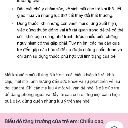
khoáng chất…
Đặc biệt chú ý chăm sóc,
vệ sinh mũi
cho trẻ khi thời tiết
giao mùa và những lúc thời tiết thay đổi thất thường.
Dùng thuốc: Khi những cơn viêm mũi dị ứng xuất hiện,
việc dùng thuốc đóng vai trò rất quan trọng để trẻ có thể
sớm khỏi bệnh cũng như tránh được nhiều biến chứng
nguy hiểm có thể gặp phải. Tuy nhiên, các mẹ cần đưa
trẻ đến gặp các bác sĩ để có được những chẩn đoán và
chỉ định sử dụng thuốc phù hợp với tình trạng của bé.
Mỗi khi viêm mũi dị ứng ở trẻ em xuất hiện khiến trẻ rất khó
chịu, mệt mỏi, ảnh hưởng đến sức khỏe và sự phát triển về lâu
dài của trẻ. Chỉ cần mẹ lưu ý một vài vấn đề nhỏ là đã giúp trẻ
dễ dàng phòng ngừa và đẩy lùi các cơn dị ứng một cách hiệu
quả đấy, đừng quên những lưu ý trên mẹ nhé!
Biểu đồ tăng trưởng của trẻ em: Chiều cao,