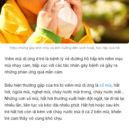
Triệu chứng gây khó chịu và ảnh hưởng đến sinh hoạt, học tập của trẻ
Viêm mũi dị ứng ở trẻ là bệnh lý về đường hô hấp khi niêm mạc
mũi nhạy cảm, tiếp xúc với các tác nhân gây bệnh và gây ra
những phản ứng quá mẫn cảm.
Biểu hiện thường gặp của trẻ bị viêm mũi dị ứng là
sổ mũi
, hắt
hơi, ngứa mũi, nghẹt mũi, chảy nước mũi trong, chảy nước mắt…
Những cơn sổ mũi, hắt hơi thường xuất hiện đột ngột, tái đi tái lại
nhiều lần, liên tục và kéo dài nhiều phút. Hắt hơi hoặc sau khi
trẻ hắt hơi còn di kèm với chảy nước mũi ở cả 2 bên mũi, khiến
trẻ cảm thấy vô cùng khó chịu.