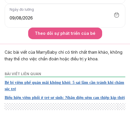
Ngày đo lường
09/08/2026
Theo dõi sự phát triển của bé
Các bài viết của MarryBaby chỉ có tính chất tham khảo, không
thay thế cho việc chẩn đoán hoặc điều trị y khoa.
BÀI VIẾT LIÊN QUAN
Bé bị viêm phế quản mãi không khỏi: 5 sai lầm cần tránh khi chăm
sóc trẻ
Biểu hiện viêm phổi ở trẻ sơ sinh: Nhận diện sớm can thiệp kịp thời