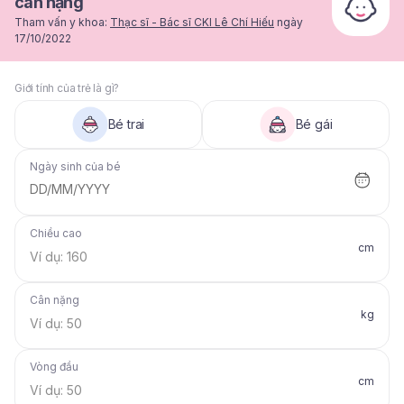
cân nặng
Tham vấn y khoa:
Thạc sĩ - Bác sĩ CKI Lê Chí Hiếu
ngày
17/10/2022
Giới tính của trẻ là gì?
Bé trai
Bé gái
Ngày sinh của bé
DD/MM/YYYY
Chiều cao
cm
Cân nặng
kg
Vòng đầu
cm