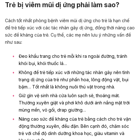
Trẻ bị viêm mũi dị ứng phải làm sao?
Cách tốt nhất phòng bệnh viêm mũi dị ứng cho trẻ là hạn chế
để trẻ tiếp xúc với các tác nhân gây dị ứng, đồng thời nâng cao
sức đề kháng của trẻ. Cụ thể, các mẹ nên lưu ý những vấn đề
như sau:
Đeo khẩu trang cho trẻ mỗi khi ra ngoài đường, tránh
khói bụi, khói thuốc lá…
Không để trẻ tiếp xúc với những tác nhân gây nên tình
trạng dị ứng của trẻ như phấn hoa, lông động vật, bụi
bặm… Tốt nhất là không nuôi thú vật trong nhà.
Giữ gìn vệ sinh nhà cửa luôn sạch sẽ, thoáng mát.
Thường xuyên giặt và phơi khô dưới ánh nắng mặt trời
mùng mền, vỏ gối, drap giường…
Nâng cao sức đề kháng của trẻ bằng cách cho trẻ vận
động thường xuyên, đều đặn. Bên cạnh đó, chăm sóc
trẻ với chế độ dinh dưỡng khoa học, giàu vitamin và