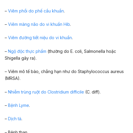
–
Viêm phổi do phế cầu khuẩn
.
–
Viêm màng não do vi khuẩn Hib
.
–
Viêm đường tiết niệu do vi khuẩn
.
–
Ngộ độc thực phẩm
(thường do E. coli, Salmonella hoặc
Shigella gây ra).
– Viêm mô tế bào, chẳng hạn như do Staphylococcus aureus
(MRSA).
–
Nhiễm trùng ruột do Clostridium difficile
(C. diff).
–
Bệnh Lyme
.
–
Dịch tả
.
– Bệnh than.