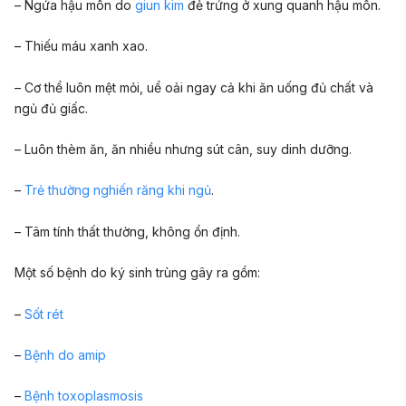
– Ngứa hậu môn do
giun kim
đẻ trứng ở xung quanh hậu môn.
– Thiếu máu xanh xao.
– Cơ thể luôn mệt mỏi, uể oải ngay cả khi ăn uống đủ chất và
ngủ đủ giấc.
– Luôn thèm ăn, ăn nhiều nhưng sút cân, suy dinh dưỡng.
–
Trẻ thường nghiến răng khi ngủ
.
– Tâm tính thất thường, không ổn định.
Một số bệnh do ký sinh trùng gây ra gồm:
–
Sốt rét
–
Bệnh do amip
–
Bệnh toxoplasmosis