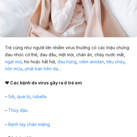
Trẻ cũng như người lớn nhiễm virus thường có các triệu chứng:
đau nhức cơ thể, đau đầu, mệt mỏi, chán ăn, chảy nước mắt,
ngạt mũi
, ho hoặc hắt hơi,
đau họng
,
viêm amidan
,
tiêu chảy
,
nôn mửa
,
phát ban trên da
…
♥ Các bệnh do virus gây ra ở trẻ em
–
Sởi
,
quai bị
,
rubella
–
Thủy đậu
–
Bệnh tay chân miệng