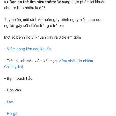
>> Bạn có thể tìm hiểu thêm:
Bổ sung thực phẩm lợi khuẩn
cho trẻ bao nhiêu là đủ
?
Tuy nhiên, một số ít vi khuẩn gây bệnh nguy hiểm cho con
người, gây sốt nhiễm trùng ở trẻ em.
Một số bệnh do vi khuẩn gây ra ở trẻ em gồm:
–
Viêm họng liên cầu khuẩn
.
– Trẻ sơ sinh mắc viêm kết mạc,
viêm phổi (do nhiễm
Chlamydia).
– Bệnh bạch hầu.
– Uốn ván.
–
Lao
.
–
Ho gà.