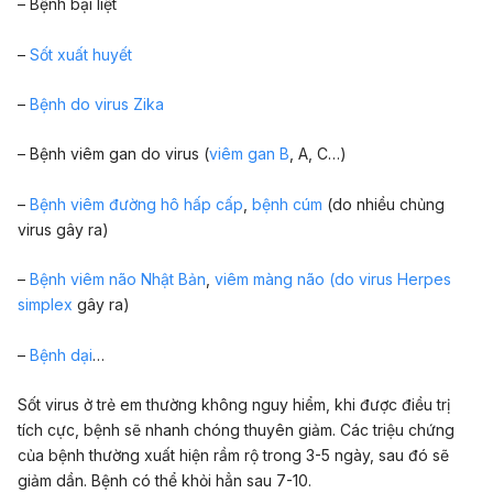
– Bệnh bại liệt
–
Sốt xuất huyết
–
Bệnh do virus Zika
– Bệnh viêm gan do virus (
viêm gan B
, A, C…)
–
Bệnh viêm đường hô hấp cấp
,
bệnh cúm
(do nhiều chủng
virus gây ra)
–
Bệnh viêm não Nhật Bản
,
viêm màng não (do virus Herpes
simplex
gây ra)
–
Bệnh dại
…
Sốt virus ở trẻ em thường không nguy hiểm, khi được điều trị
tích cực, bệnh sẽ nhanh chóng thuyên giảm. Các triệu chứng
của bệnh thường xuất hiện rầm rộ trong 3-5 ngày, sau đó sẽ
giảm dần. Bệnh có thể khỏi hẳn sau 7-10.