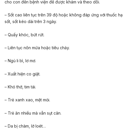
cho con đến bệnh viện để được khám và theo dõi.
– Sốt cao liên tục trên 39 độ hoặc không đáp ứng với thuốc hạ
sốt, sốt kéo dài trên 3 ngày.
– Quấy khóc, bứt rứt.
– Liên tục nôn mửa hoặc tiêu chảy.
– Ngủ li bì, lơ mơ.
– Xuất hiện co giật.
– Khó thở, tim tái.
– Trẻ xanh xao, mệt mỏi.
– Trẻ ăn nhiều mà vẫn sụt cân.
– Da bị chàm, lở loét…