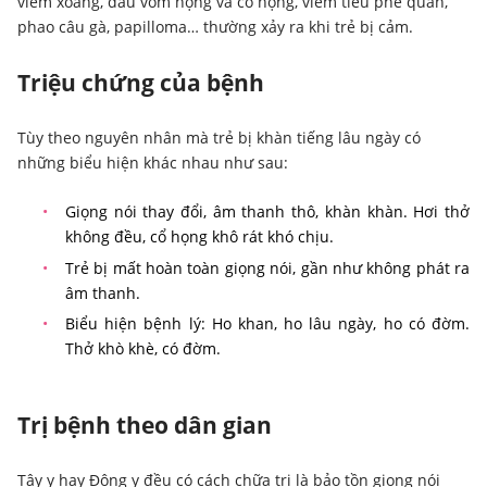
viêm xoang, đau vòm họng và cổ họng, viêm tiểu phế quản,
phao câu gà, papilloma… thường xảy ra khi trẻ bị cảm.
Triệu chứng của bệnh
Tùy theo nguyên nhân mà trẻ bị khàn tiếng lâu ngày có
những biểu hiện khác nhau như sau:
Giọng nói thay đổi, âm thanh thô, khàn khàn. Hơi thở
không đều, cổ họng khô rát khó chịu.
Trẻ bị mất hoàn toàn giọng nói, gần như không phát ra
âm thanh.
Biểu hiện bệnh lý: Ho khan, ho lâu ngày, ho có đờm.
Thở khò khè, có đờm.
Trị bệnh theo dân gian
Tây y hay Đông y đều có cách chữa trị là bảo tồn giọng nói