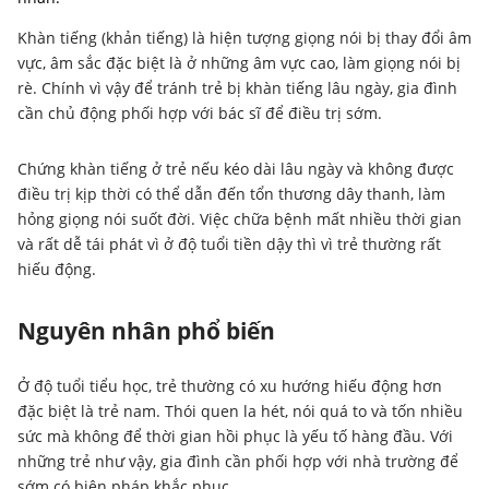
Khàn tiếng (khản tiếng) là hiện tượng giọng nói bị thay đổi âm
vực, âm sắc đặc biệt là ở những âm vực cao, làm giọng nói bị
rè. Chính vì vậy để tránh trẻ bị khàn tiếng lâu ngày, gia đình
cần chủ động phối hợp với bác sĩ để điều trị sớm.
Chứng khàn tiếng ở trẻ nếu kéo dài lâu ngày và không được
điều trị kịp thời có thể dẫn đến tổn thương dây thanh, làm
hỏng giọng nói suốt đời. Việc chữa bệnh mất nhiều thời gian
và rất dễ tái phát vì ở độ tuổi tiền dậy thì vì trẻ thường rất
hiếu động.
Nguyên nhân phổ biến
Ở độ tuổi tiểu học, trẻ thường có xu hướng hiếu động hơn
đặc biệt là trẻ nam. Thói quen la hét, nói quá to và tốn nhiều
sức mà không để thời gian hồi phục là yếu tố hàng đầu. Với
những trẻ như vậy, gia đình cần phối hợp với nhà trường để
sớm có biện pháp khắc phục.