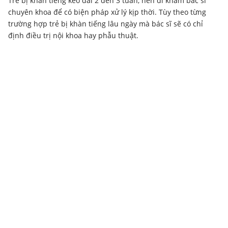
Trẻ bị khàn tiếng kéo dài 2 đến 3 tuần, nên đi khám bác sĩ
chuyên khoa để có biện pháp xử lý kịp thời. Tùy theo từng
trường hợp trẻ bị khàn tiếng lâu ngày mà bác sĩ sẽ có chỉ
định điều trị nội khoa hay phẫu thuật.