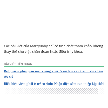
Các bài viết của MarryBaby chỉ có tính chất tham khảo, không
thay thế cho việc chẩn đoán hoặc điều trị y khoa.
BÀI VIẾT LIÊN QUAN
Bé bị viêm phế quản mãi không khỏi: 5 sai lầm cần tránh khi chăm
sóc trẻ
Biểu hiện viêm phổi ở trẻ sơ sinh: Nhận diện sớm can thiệp kịp thời