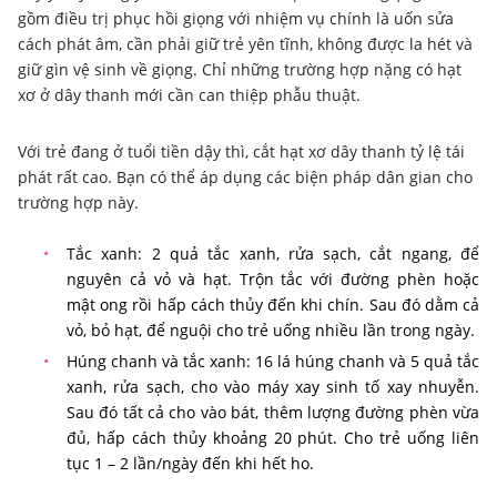
gồm điều trị phục hồi giọng với nhiệm vụ chính là uốn sửa
cách phát âm, cần phải giữ trẻ yên tĩnh, không được la hét và
giữ gìn vệ sinh về giọng. Chỉ những trường hợp nặng có hạt
xơ ở dây thanh mới cần can thiệp phẫu thuật.
Với trẻ đang ở tuổi tiền dậy thì, cắt hạt xơ dây thanh tỷ lệ tái
phát rất cao. Bạn có thể áp dụng các biện pháp dân gian cho
trường hợp này.
Tắc xanh: 2 quả tắc xanh, rửa sạch, cắt ngang, để
nguyên cả vỏ và hạt. Trộn tắc với đường phèn hoặc
mật ong rồi hấp cách thủy đến khi chín. Sau đó dằm cả
vỏ, bỏ hạt, để nguội cho trẻ uống nhiều lần trong ngày.
Húng chanh và tắc xanh: 16 lá húng chanh và 5 quả tắc
xanh, rửa sạch, cho vào máy xay sinh tố xay nhuyễn.
Sau đó tất cả cho vào bát, thêm lượng đường phèn vừa
đủ, hấp cách thủy khoảng 20 phút. Cho trẻ uống liên
tục 1 – 2 lần/ngày đến khi hết ho.