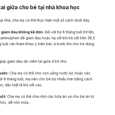
tai giữa cho bé tại nhà khoa học
 tại nhà, cha mẹ có thể thực hiện một số cách dưới đây:
, giảm đau không kê đơn:
Đối với trẻ 6 tháng tuổi trở lên,
etaminophen để
giảm đau hoặc hạ sốt khi trẻ sốt
trên 38,5
 tuổi cần tham khảo ý kiến bác sĩ
trước khi cho trẻ dùng
úp giảm đau do viêm tai giữa ở trẻ nhỏ.
nước:
Cha mẹ có thể cho con uống nước lọc hoặc các
ưới 6 tháng tuổi, mẹ nên cho bé bú nhiều hơn bằng cách
, đặc biệt là khi sốt cao.
uốt:
Cha mẹ có thể chia nhỏ các bữa ăn và cho bé ăn từ
 khóc, dễ nôn mửa…