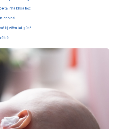
 bé tại nhà khoa học
ữa cho bé
bé bị viêm tai giữa?
 ở trẻ