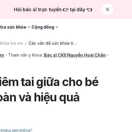
Hỏi bác sĩ trực tuyến 👉 tại đây 👈
tra sức khỏe
Cộng đồng
khỏe trẻ em
Các vấn đề sức khỏe trẻ em khác
âm
Tham vấn y khoa:
Bác sĩ CKII Nguyễn Hoài Chân
êm tai giữa cho bé
toàn và hiệu quả
ng kháng sinh không?