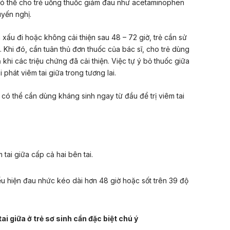
 có thể cho trẻ uống thuốc giảm đau như acetaminophen
uyến nghị.
 xấu đi hoặc không cải thiện sau 48 – 72 giờ, trẻ cần sử
. Khi đó, cần tuân thủ đơn thuốc của bác sĩ, cho trẻ dùng
 khi các triệu chứng đã cải thiện. Việc tự ý bỏ thuốc giữa
 phát viêm tai giữa trong tương lai.
có thể cần dùng kháng sinh ngay từ đầu để trị viêm tai
m tai giữa cấp cả hai bên tai.
iểu hiện đau nhức kéo dài hơn 48 giờ hoặc sốt trên 39 độ
ai giữa ở trẻ sơ sinh cần đặc biệt chú ý