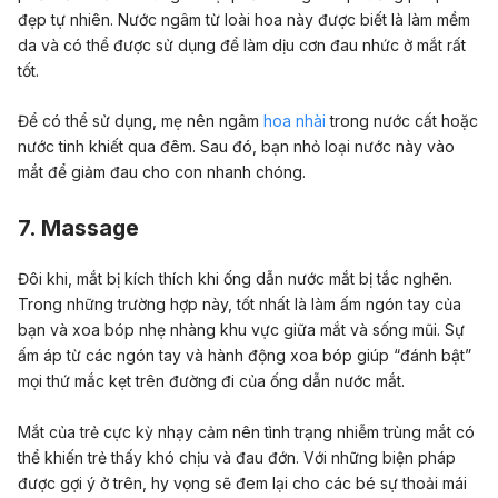
đẹp tự nhiên. Nước ngâm từ loài hoa này được biết là làm mềm
da và có thể được sử dụng để làm dịu cơn đau nhức ở mắt rất
tốt.
Để có thể sử dụng, mẹ nên ngâm
hoa nhài
trong nước cất hoặc
nước tinh khiết qua đêm. Sau đó, bạn nhỏ loại nước này vào
mắt để giảm đau cho con nhanh chóng.
7. Massage
Đôi khi, mắt bị kích thích khi ống dẫn nước mắt bị tắc nghẽn.
Trong những trường hợp này, tốt nhất là làm ấm ngón tay của
bạn và xoa bóp nhẹ nhàng khu vực giữa mắt và sống mũi. Sự
ấm áp từ các ngón tay và hành động xoa bóp giúp “đánh bật”
mọi thứ mắc kẹt trên đường đi của ống dẫn nước mắt.
Mắt của trẻ cực kỳ nhạy cảm nên tình trạng nhiễm trùng mắt có
thể khiến trẻ thấy khó chịu và đau đớn. Với những biện pháp
được gợi ý ở trên, hy vọng sẽ đem lại cho các bé sự thoải mái