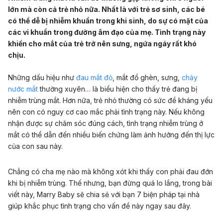
lớn mà còn cả trẻ nhỏ nữa. Nhất là với trẻ sơ sinh, các bé
có thể dễ bị nhiễm khuẩn trong khi sinh, do sự có mặt của
các vi khuẩn trong đường âm đạo của mẹ. Tình trạng này
khiến cho mắt của trẻ trở nên sưng, ngứa ngáy rất khó
chịu.
Những dấu hiệu như
đau mắt đỏ
, mắt đổ ghèn, sưng,
chảy
nước mắt
thường xuyên… là biểu hiện cho thấy trẻ đang bị
nhiễm trùng mắt. Hơn nữa, trẻ nhỏ thường có sức đề kháng yếu
nên con có nguy cơ cao mắc phải tình trạng này. Nếu không
nhận được sự chăm sóc đúng cách, tình trạng nhiễm trùng ở
mắt có thể dẫn đến nhiều biến chứng làm ảnh hưởng đến thị lực
của con sau này.
Chẳng có cha mẹ nào mà không xót khi thấy con phải đau đớn
khi bị nhiễm trùng. Thế nhưng, bạn đừng quá lo lắng, trong bài
viết này, Marry Baby sẽ chia sẻ với bạn 7 biện pháp tại nhà
giúp khắc phục tình trạng cho vấn đề này ngay sau đây.