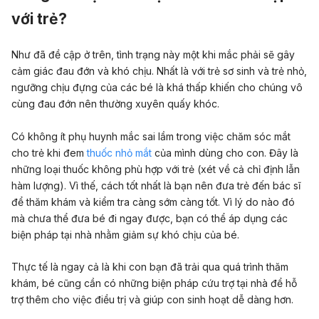
với trẻ?
Như đã đề cập ở trên, tình trạng này một khi mắc phải sẽ gây
cảm giác đau đớn và khó chịu. Nhất là với trẻ sơ sinh và trẻ nhỏ,
ngưỡng chịu đựng của các bé là khá thấp khiến cho chúng vô
cùng đau đớn nên thường xuyên quấy khóc.
Có không ít phụ huynh mắc sai lầm trong việc chăm sóc mắt
cho trẻ khi đem
thuốc nhỏ mắt
của mình dùng cho con. Đây là
những loại thuốc không phù hợp với trẻ (xét về cả chỉ định lẫn
hàm lượng). Vì thế, cách tốt nhất là bạn nên đưa trẻ đến bác sĩ
để thăm khám và kiểm tra càng sớm càng tốt. Vì lý do nào đó
mà chưa thể đưa bé đi ngay được, bạn có thể áp dụng các
biện pháp tại nhà nhằm giảm sự khó chịu của bé.
Thực tế là ngay cả là khi con bạn đã trải qua quá trình thăm
khám, bé cũng cần có những biện pháp cứu trợ tại nhà để hỗ
trợ thêm cho việc điều trị và giúp con sinh hoạt dễ dàng hơn.