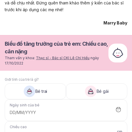
và dễ chịu nhất. Đừng quên tham khảo thêm ý kiến của bác sĩ
trước khi áp dụng các mẹ nhé!
Marry Baby
Biểu đồ tăng trưởng của trẻ em: Chiều cao,
cân nặng
Tham vấn y khoa:
Thạc sĩ - Bác sĩ CKI Lê Chí Hiếu
ngày
17/10/2022
Giới tính của trẻ là gì?
Bé trai
Bé gái
Ngày sinh của bé
DD/MM/YYYY
Chiều cao
cm