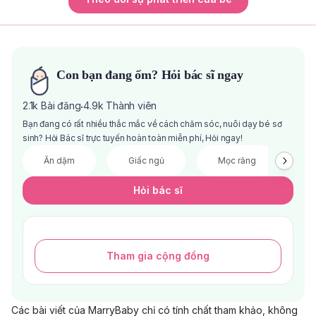
Con bạn đang ốm? Hỏi bác sĩ ngay
2.1k
Bài đăng
4.9k
Thành viên
·
Bạn đang có rất nhiều thắc mắc về cách chăm sóc, nuôi dạy bé sơ
sinh? Hỏi Bác sĩ trực tuyến hoàn toàn miễn phí, Hỏi ngay!
Ăn dặm
Giấc ngủ
Mọc răng
V
Hỏi bác sĩ
Tham gia cộng đồng
Các bài viết của MarryBaby chỉ có tính chất tham khảo, không