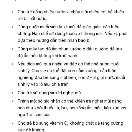
Cho trẻ uống nhiều nước vì chảy mũi nhiều có thể khiến
trẻ bị mất nước.
Dùng nước muối sinh lý xịt mũi để giúp giảm các triệu
chứng. Hạn chế sử dụng thuốc xịt thông mũi. Nếu xịt phải
dựa theo hướng dẫn trên nhãn bao bì.
Dùng máy tạo độ ẩm phun sương ở đầu giường để tạo
độ ẩm nếu không khí khô hanh.
Nếu dịch mũi quá nhiều và đặc có thể nhỏ nước muối
sinh lý. Cha mẹ có thể đặt con nằm xuống, cẩn thận
nghiêng đầu bé sang một bên, nhỏ 2 – 3 giọt nước muối
sinh lý vào lỗ mũi phía trên.
Cho trẻ sử dụng
siro trị nghẹt mũi
.
Tránh một số tác nhân có thể khiến trẻ nghẹt mũi nặng
hơn như khói thuốc lá, bụi, nơi sống ẩm mốc, tiếp xúc với
người bị cảm cúm.
Cho trẻ bổ sung
vitamin C
, khoáng chất để tăng cường
sức đề kháng.