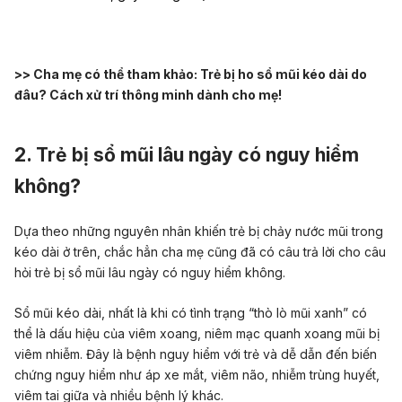
>> Cha mẹ có thể tham khảo:
Trẻ bị ho sổ mũi kéo dài do
đâu? Cách xử trí thông minh dành cho mẹ!
2. Trẻ bị sổ mũi lâu ngày có nguy hiểm
không?
Dựa theo những nguyên nhân khiến trẻ bị chảy nước mũi trong
kéo dài ở trên, chắc hẳn cha mẹ cũng đã có câu trả lời cho câu
hỏi trẻ bị sổ mũi lâu ngày có nguy hiểm không.
Sổ mũi kéo dài, nhất là khi có tình trạng “thò lò mũi xanh” có
thể là dấu hiệu của viêm xoang, niêm mạc quanh xoang mũi bị
viêm nhiễm. Đây là bệnh nguy hiểm với trẻ và dễ dẫn đến biến
chứng nguy hiểm như áp xe mắt, viêm não, nhiễm trùng huyết,
viêm tai giữa và nhiều bệnh lý khác.