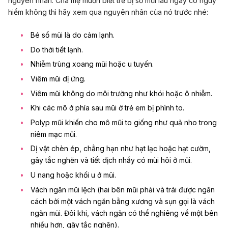
nguyên nhân. Cha mẹ muốn biết trẻ bị sổ mũi lâu ngày có nguy
hiểm không thì hãy xem qua nguyên nhân của nó trước nhé:
Bé sổ mũi là do
cảm lạnh.
Do thời tiết lạnh.
Nhiễm trùng xoang mũi hoặc u tuyến.
Viêm mũi dị ứng.
Viêm mũi không do môi trường như khói hoặc ô nhiễm.
Khi các mô ở phía sau mũi ở trẻ em bị phình to.
Polyp mũi khiến cho mô mũi to giống như quả nho trong
niêm mạc mũi.
Dị vật chèn ép, chẳng hạn như hạt lạc hoặc hạt cườm,
gây tắc nghẽn và tiết dịch nhầy có mùi hôi ở mũi.
U nang hoặc khối u ở mũi.
Vách ngăn mũi lệch (hai bên mũi phải và trái được ngăn
cách bởi một vách ngăn bằng xương và sụn gọi là vách
ngăn mũi. Đôi khi, vách ngăn có thể nghiêng về một bên
nhiều hơn, gây tắc nghẽn).