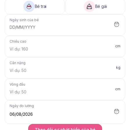
Bé trai
Bé gái
Ngày sinh của bé
DD/MM/YYYY
Chiều cao
cm
Cân nặng
kg
Vòng đầu
cm
Ngày đo lường
06/08/2026
Theo dõi sự phát triển của bé