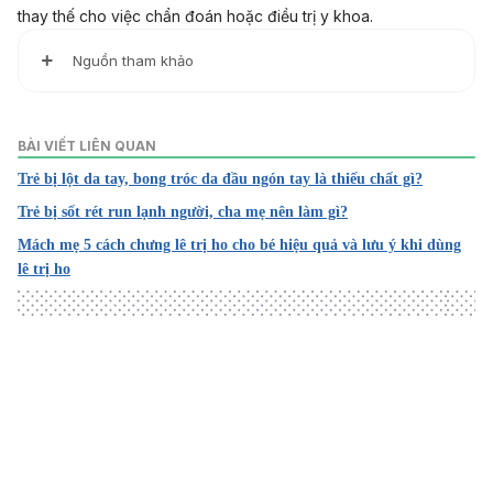
thay thế cho việc chẩn đoán hoặc điều trị y khoa.
Nguồn tham khảo
1. Chronic Rhinorrhea (Runny Nose)
https://www.stanfordchildrens.org/en/service/ear-nose-
BÀI VIẾT LIÊN QUAN
throat/conditions/chronic-rhinorrhea
Trẻ bị lột da tay, bong tróc da đầu ngón tay là thiếu chất gì?
Ngày truy cập: 30/06/2022
Trẻ bị sốt rét run lạnh người, cha mẹ nên làm gì?
2. Stuffy or runny nose – children
Mách mẹ 5 cách chưng lê trị ho cho bé hiệu quả và lưu ý khi dùng
https://www.mountsinai.org/health-
lê trị ho
library/symptoms/stuffy-or-runny-nose-children
Ngày truy cập: 30/06/2022
3. Runny Nose
https://my.clevelandclinic.org/health/symptoms/17660-
runny-nose
Loading
Ngày truy cập: 30/06/2022
4. Runny Nose in Children
https://www.aafp.org/pubs/afp/issues/1998/1015/p1345.ht