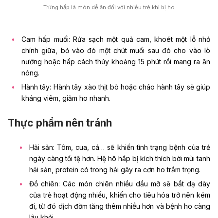
Trứng hấp là món dễ ăn đối với nhiều trẻ khi bị ho
Cam hấp muối: Rửa sạch một quả cam, khoét một lỗ nhỏ
chính giữa, bỏ vào đó một chút muối sau đó cho vào lò
nướng hoặc hấp cách thủy khoảng 15 phút rồi mang ra ăn
nóng.
Hành tây: Hành tây xào thịt bò hoặc cháo hành tây sẽ giúp
kháng viêm, giảm ho nhanh.
Thực phẩm nên tránh
Hải sản: Tôm, cua, cá… sẽ khiến tình trạng bệnh của trẻ
ngày càng tồi tệ hơn. Hệ hô hấp bị kích thích bởi mùi tanh
hải sản, protein có trong hải gây ra cơn ho trầm trọng.
Đồ chiên: Các món chiên nhiều dầu mỡ sẽ bắt dạ dày
của trẻ hoạt động nhiều, khiến cho tiêu hóa trở nên kém
đi, từ đó dịch đờm tăng thêm nhiều hơn và bệnh ho càng
lâu khỏi.