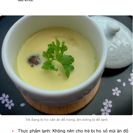
Trẻ đang bị ho cần ăn đồ nóng, ấm kiêng kị đồ lạnh
Thực phẩm lạnh: Không nên cho trẻ bị ho sổ mũi ăn đồ