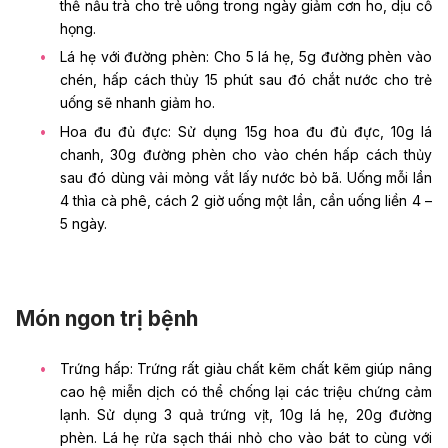
thể nấu trà cho trẻ uống trong ngày giảm cơn ho, dịu cổ
họng.
Lá hẹ với đường phèn: Cho 5 lá hẹ, 5g đường phèn vào
chén, hấp cách thủy 15 phút sau đó chắt nước cho trẻ
uống sẽ nhanh giảm ho.
Hoa đu đủ đực: Sử dụng 15g hoa đu đủ đực, 10g lá
chanh, 30g đường phèn cho vào chén hấp cách thủy
sau đó dùng vải mỏng vắt lấy nước bỏ bã. Uống mỗi lần
4 thìa cà phê, cách 2 giờ uống một lần, cần uống liền 4 –
5 ngày.
Món ngon trị bệnh
Trứng hấp: Trứng rất giàu chất kẽm chất kẽm giúp nâng
cao hệ miễn dịch có thể chống lại các triệu chứng
cảm
lạnh
. Sử dụng 3 quả trứng vịt, 10g lá hẹ, 20g đường
phèn. Lá hẹ rửa sạch thái nhỏ cho vào bát to cùng với