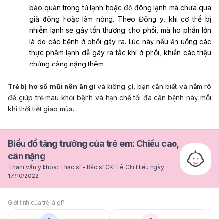
bảo quản trong tủ lạnh hoặc đồ đông lạnh mà chưa qua
giã đông hoặc làm nóng. Theo Đông y, khi cơ thể bị
nhiễm lạnh sẽ gây tổn thương cho phổi, mà ho phần lớn
là do các bệnh ở phổi gây ra. Lúc này nếu ăn uống các
thực phẩm lạnh dễ gây ra tắc khí ở phổi, khiến các triệu
chứng càng nặng thêm.
Trẻ bị ho sổ mũi nên ăn gì
và kiêng gì, bạn cần biết và nắm rõ
để giúp trẻ mau khỏi bệnh và hạn chế tối đa căn bệnh này mỗi
khi thời tiết giao mùa.
Biểu đồ tăng trưởng của trẻ em: Chiều cao,
cân nặng
Tham vấn y khoa:
Thạc sĩ - Bác sĩ CKI Lê Chí Hiếu
ngày
17/10/2022
Giới tính của trẻ là gì?