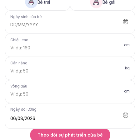
Bé trai
Bé gái
Ngày sinh của bé
DD/MM/YYYY
Chiều cao
cm
Cân nặng
kg
Vòng đầu
cm
Ngày đo lường
06/08/2026
Theo dõi sự phát triển của bé