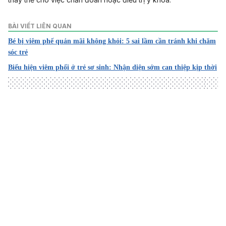
BÀI VIẾT LIÊN QUAN
Bé bị viêm phế quản mãi không khỏi: 5 sai lầm cần tránh khi chăm
sóc trẻ
Biểu hiện viêm phổi ở trẻ sơ sinh: Nhận diện sớm can thiệp kịp thời
Loading