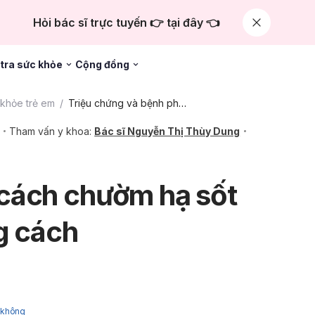
Hỏi bác sĩ trực tuyến 👉 tại đây 👈
tra sức khỏe
Cộng đồng
khỏe trẻ em
Triệu chứng và bệnh phổ biến
Tham vấn y khoa:
Bác sĩ Nguyễn Thị Thùy Dung
cách chườm hạ sốt
g cách
y không