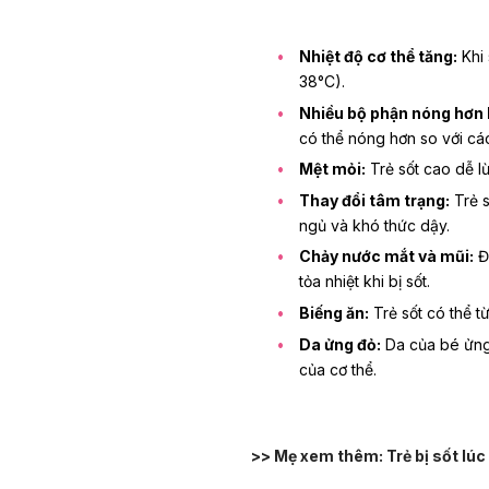
Nhiệt độ cơ thể tăng:
Khi 
38°C).
Nhiều bộ phận nóng hơn 
có thể nóng hơn so với cá
Mệt mỏi:
Trẻ sốt cao dễ l
Thay đổi tâm trạng:
Trẻ s
ngủ và khó thức dậy.
Chảy nước mắt và mũi:
Đâ
tỏa nhiệt khi bị sốt.
Biếng ăn:
Trẻ sốt có thể từ
Da ửng đỏ:
Da của bé ửng
của cơ thể.
>> Mẹ xem thêm:
Trẻ bị sốt lú