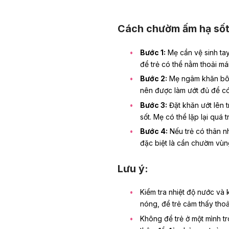
Cách chườm ấm hạ sốt
Bước 1:
Mẹ cần vệ sinh ta
để trẻ có thể nằm thoải má
Bước 2:
Mẹ ngâm khăn bôn
nên được làm ướt đủ để có
Bước 3:
Đặt khăn ướt lên 
sốt. Mẹ có thể lặp lại quá 
Bước 4:
Nếu trẻ có thân nh
đặc biệt là cần chườm vùn
Lưu ý:
Kiểm tra nhiệt độ nước và 
nóng, để trẻ cảm thấy thoả
Không để trẻ ở một mình t