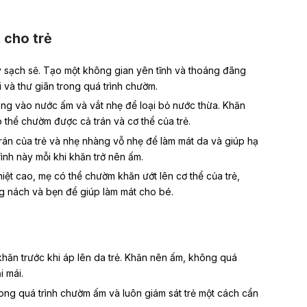
 cho trẻ
y sạch sẽ. Tạo một không gian yên tĩnh và thoáng đãng
i và thư giãn trong quá trình chườm.
g vào nước ấm và vắt nhẹ để loại bỏ nước thừa. Khăn
 thể chườm được cả trán và cơ thể của trẻ.
trán của trẻ và nhẹ nhàng vỗ nhẹ để làm mát da và giúp hạ
trình này mỗi khi khăn trở nên ấm.
iệt cao, mẹ có thể chườm khăn ướt lên cơ thể của trẻ,
g nách và bẹn để giúp làm mát cho bé.
khăn trước khi áp lên da trẻ. Khăn nên ấm, không quá
i mái.
rong quá trình chườm ấm và luôn giám sát trẻ một cách cẩn