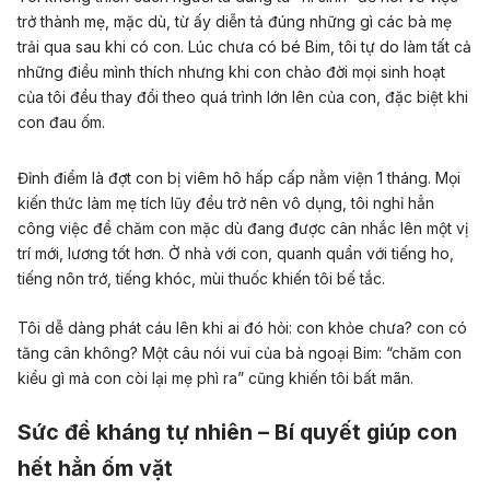
trở thành mẹ, mặc dù, từ ấy diễn tả đúng những gì các bà mẹ
trải qua sau khi có con. Lúc chưa có bé Bim, tôi tự do làm tất cả
những điều mình thích nhưng khi con chào đời mọi sinh hoạt
của tôi đều thay đổi theo quá trình lớn lên của con, đặc biệt khi
con đau ốm.
Đỉnh điểm là đợt con bị viêm hô hấp cấp nằm viện 1 tháng. Mọi
kiến thức làm mẹ tích lũy đều trở nên vô dụng, tôi nghỉ hẳn
công việc để chăm con mặc dù đang được cân nhắc lên một vị
trí mới, lương tốt hơn. Ở nhà với con, quanh quẩn với tiếng ho,
tiếng nôn trớ, tiếng khóc, mùi thuốc khiến tôi bế tắc.
Tôi dễ dàng phát cáu lên khi ai đó hỏi: con khỏe chưa? con có
tăng cân không? Một câu nói vui của bà ngoại Bim: “chăm con
kiểu gì mà con còi lại mẹ phì ra” cũng khiến tôi bất mãn.
Sức đề kháng tự nhiên – Bí quyết giúp con
hết hẳn ốm vặt