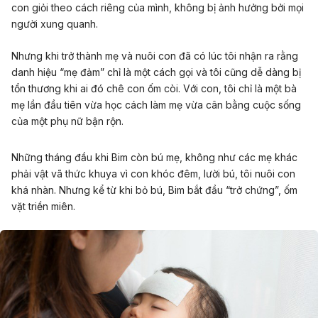
con giỏi theo cách riêng của mình, không bị ảnh hưởng bởi mọi
người xung quanh.
Nhưng khi trở thành mẹ và nuôi con đã có lúc tôi nhận ra rằng
danh hiệu “mẹ đảm” chỉ là một cách gọi và tôi cũng dễ dàng bị
tổn thương khi ai đó chê con ốm còi. Với con, tôi chỉ là một bà
mẹ lần đầu tiên vừa học cách làm mẹ vừa cân bằng cuộc sống
của một phụ nữ bận rộn.
Những tháng đầu khi Bim còn bú mẹ, không như các mẹ khác
phải vật vã thức khuya vì con khóc đêm, lười bú, tôi nuôi con
khá nhàn. Nhưng kể từ khi bỏ bú, Bim bắt đầu “trở chứng”, ốm
vặt triền miên.