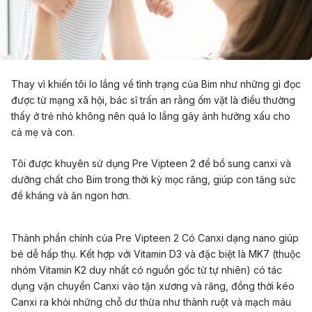
Thay vì khiến tôi lo lắng về tình trạng của Bim như những gì đọc
được từ mạng xã hội, bác sĩ trấn an rằng ốm vặt là điều thường
thấy ở trẻ nhỏ không nên quá lo lắng gây ảnh hưởng xấu cho
cả mẹ và con.
Tôi được khuyên sử dụng Pre Vipteen 2 để bổ sung canxi và
dưỡng chất cho Bim trong thời kỳ mọc răng, giúp con tăng sức
đề kháng và ăn ngon hơn.
Thành phần chính của Pre Vipteen 2 Có Canxi dạng nano giúp
bé dễ hấp thụ. Kết hợp với Vitamin D3 và đặc biệt là MK7 (thuộc
nhóm Vitamin K2 duy nhất có nguồn gốc từ tự nhiên) có tác
dụng vận chuyển Canxi vào tận xương và răng, đ
ồng thời kéo
Canxi ra khỏi những chỗ dư thừa như thành ruột và mạch máu