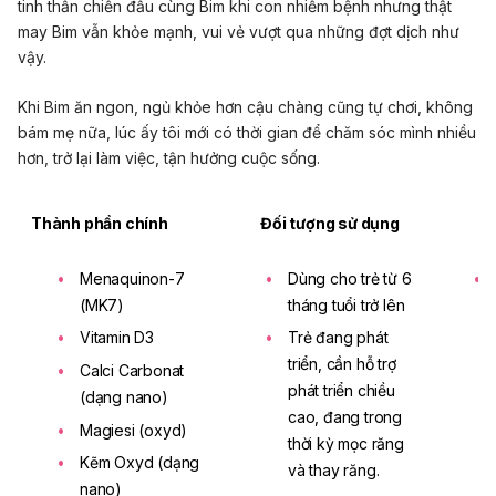
tinh thần chiến đấu cùng Bim khi con nhiễm bệnh nhưng thật
may Bim vẫn khỏe mạnh, vui vẻ vượt qua những đợt dịch như
vậy.
Khi Bim ăn ngon, ngủ khỏe hơn cậu chàng cũng tự chơi, không
bám mẹ nữa, lúc ấy tôi mới có thời gian để chăm sóc mình nhiều
hơn, trở lại làm việc, tận hưởng cuộc sống.
Thành phần chính
Đối tượng sử dụng
Menaquinon-7
Dùng cho trẻ từ 6
(MK7)
tháng tuổi trở lên
Vitamin D3
Trẻ đang phát
triển, cần hỗ trợ
Calci Carbonat
phát triển chiều
(dạng nano)
cao, đang trong
Magiesi (oxyd)
thời kỳ mọc răng
Kẽm Oxyd (dạng
và thay răng.
nano)