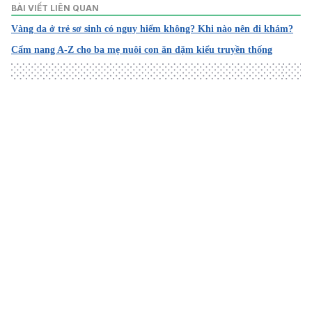
BÀI VIẾT LIÊN QUAN
Vàng da ở trẻ sơ sinh có nguy hiểm không? Khi nào nên đi khám?
Cẩm nang A-Z cho ba mẹ nuôi con ăn dặm kiểu truyền thống
Loading