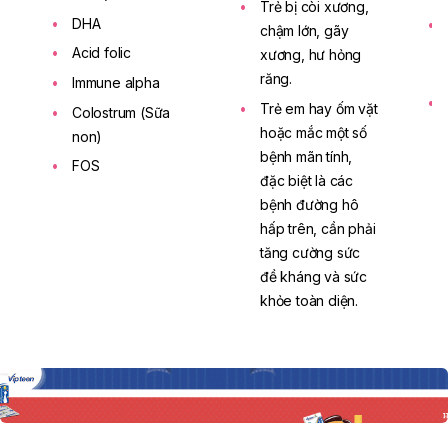
Trẻ bị còi xương,
DHA
chậm lớn, gãy
Acid folic
xương, hư hỏng
răng.
Immune alpha
Trẻ em hay ốm vặt
Colostrum (Sữa
hoặc mắc một số
non)
bệnh mãn tính,
FOS
đặc biệt là các
bệnh đường hô
hấp trên, cần phải
tăng cường sức
đề kháng và sức
khỏe toàn diện.