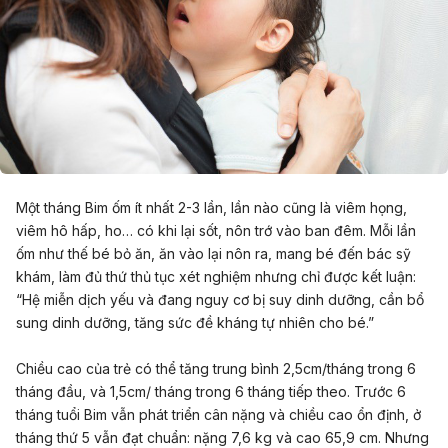
Một tháng Bim ốm ít nhất 2-3 lần, lần nào cũng là viêm họng,
viêm hô hấp, ho… có khi lại sốt, nôn trớ vào ban đêm. Mỗi lần
ốm như thế bé bỏ ăn, ăn vào lại nôn ra, mang bé đến bác sỹ
khám, làm đủ thứ thủ tục xét nghiệm nhưng chỉ được kết luận:
“Hệ miễn dịch yếu và đang nguy cơ bị suy dinh dưỡng, cần bổ
sung dinh dưỡng, tăng sức đề kháng tự nhiên cho bé.”
Chiều cao của trẻ có thể tăng trung bình 2,5cm/tháng trong 6
tháng đầu, và 1,5cm/ tháng trong 6 tháng tiếp theo.
Trước 6
tháng tuổi Bim vẫn phát triển cân nặng và chiều cao ổn định, ở
tháng thứ 5 vẫn đạt chuẩn: nặng 7,6 kg và cao 65,9 cm. Nhưng