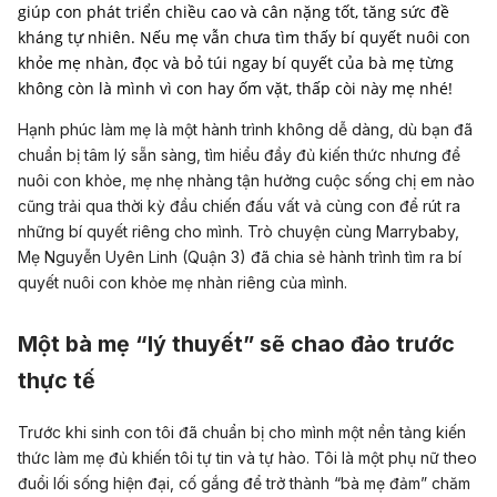
giúp con phát triển chiều cao và cân nặng tốt, tăng sức đề
kháng tự nhiên. Nếu mẹ vẫn chưa tìm thấy bí quyết nuôi con
khỏe mẹ nhàn, đọc và bỏ túi ngay bí quyết của bà mẹ từng
không còn là mình vì con hay ốm vặt, thấp còi này mẹ nhé!
Hạnh phúc làm mẹ là một hành trình không dễ dàng, dù bạn đã
chuẩn bị tâm lý sẵn sàng, tìm hiểu đầy đủ kiến thức nhưng để
nuôi con khỏe, mẹ nhẹ nhàng tận hưởng cuộc sống chị em nào
cũng trải qua thời kỳ đầu chiến đấu vất vả cùng con để rút ra
những bí quyết riêng cho mình. Trò chuyện cùng Marrybaby,
Mẹ Nguyễn Uyên Linh (Quận 3) đã chia sẻ hành trình tìm ra bí
quyết nuôi con khỏe mẹ nhàn riêng của mình.
Một bà mẹ “lý thuyết” sẽ chao đảo trước
thực tế
Trước khi sinh con tôi đã chuẩn bị cho mình một nền tảng kiến
thức làm mẹ đủ khiến tôi tự tin và tự hào. Tôi là một phụ nữ theo
đuổi lối sống hiện đại, cố gắng để trở thành “bà mẹ đảm” chăm