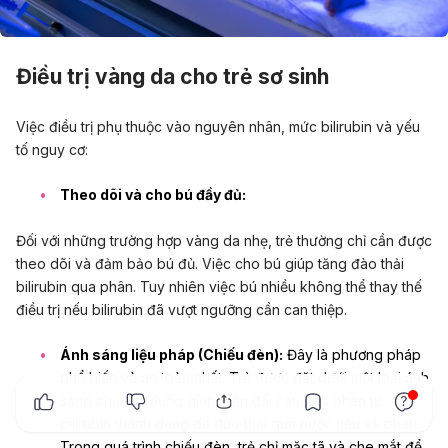
Điều trị vàng da cho trẻ sơ sinh
Việc điều trị phụ thuộc vào nguyên nhân, mức bilirubin và yếu
tố nguy cơ:
Theo dõi và cho bú đầy đủ:
Đối với những trường hợp vàng da nhẹ, trẻ thường chỉ cần được
theo dõi và đảm bảo bú đủ. Việc cho bú giúp tăng đào thải
bilirubin qua phân. Tuy nhiên việc bú nhiều không thể thay thế
điều trị nếu bilirubin đã vượt ngưỡng cần can thiệp.
Ánh sáng liệu pháp (Chiếu đèn):
Đây là phương pháp
phổ biến và an toàn nhất. Trẻ được đặt dưới một loại ánh
x
sáng chuyên dụng giúp biến đổi cấu trúc phân tử
bilirubin thành dạng dễ đào thải qua nước tiểu và phân.
Trong quá trình chiếu đèn, trẻ chỉ mặc tã và che mắt để