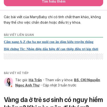
Tìm hiểu thêm
Các bài viết của MarryBaby chỉ có tính chất tham khảo, không
thay thế cho việc chẩn đoán hoặc điều trị y khoa.
BÀI VIẾT LIÊN QUAN
Cẩm nang A-Z cho ba mẹ nuôi con ăn dặm kiểu truyền thống
Hội chứng Tic: Nhận diện dấu hiệu để can thiệp điều trị kịp thời
BÀI VIẾT KẾ TIẾP
Tác giả:
Hà Trần
Tham vấn y khoa:
BS. CKI Nguyễn
Ngọc Anh Thư
Cập nhật 3 tuần trước
Vàng da ở trẻ sơ sinh có nguy hiểm