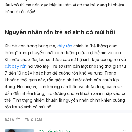
lâu khô thì mẹ nên đặc biệt lưu tâm vì có thể bé đang bị nhiễm
trùng ở rốn đấy!
Nguyên nhân rốn trẻ sơ sinh có mùi hôi
Khi bé còn trong bụng mẹ,
dây rốn
chính là “hệ thống giao
thông” trung chuyển chất dinh dưỡng giữa cơ thể mẹ và con.
Khi vừa chào đời, bé sẽ được các nữ hộ sinh kẹp cuống rốn và
cắt dây rốn
nối vào mẹ. Trẻ sơ sinh cần một khoảng thời gian từ
7 đến 10 ngày hoặc hơn để cuống rốn khô và rụng. Trong
khoảng thời gian này, rốn giống như một cánh cửa chưa kịp
đóng. Nếu mẹ vệ sinh không cẩn thận và chưa đúng cách sẽ
dẫn đến nhiễm trùng, mở đường cho vi khuẩn xâm nhập vào cơ
thể. Tình trạng nhiễm khuẩn là nguyên nhân chính khiến cuống
rốn trẻ sơ sinh có mùi hôi.
BÀI VIẾT LIÊN QUAN
Cột mốc phát triển