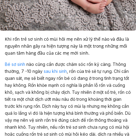
Khi rốn trẻ sơ sinh có mùi hôi mẹ nên xử lý thế nào và đâu là
nguyên nhân gây ra hiện tượng này là một trong những mối
quan tâm hàng đầu của các mẹ mới sinh.
Bé sơ sinh
nào cũng cần được chăm sóc rốn kỹ càng. Thông
thường, 7 -10 ngày
sau khi sinh
, rốn của trẻ sẽ tự rụng. Chỉ cần
quan sát, mẹ sẽ biết ngay rốn bé có đang ở trong tình trạng tốt
hay không. Rốn khỏe mạnh có nghĩa là phần lỗ rốn và cuống
khô, sạch và không bị chảy dịch. Tuy nhiên ở một số trẻ, rốn có
tiết ra một chút dịch ướt màu nâu đỏ trong khoảng thời gian
trước khi rụng rốn. Dịch này tuy có mùi lạ nhưng mẹ không cần
quá lo lắng vì đó là hiện tượng khá bình thưởng và phổ biến. Dù
vậy mẹ nên vệ sinh rốn trẻ đúng cách để rốn thông thoáng và
nhanh khô. Tuy nhiên, nếu rốn trẻ sơ sinh chưa rụng có mùi hội
hoặc cuống rốn trẻ sơ sinh có mùi hôi kéo dài, dịch ra nhiều và