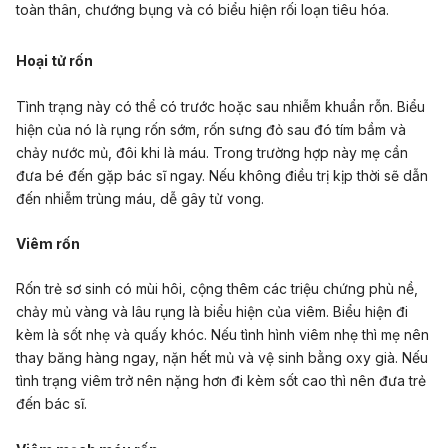
toàn thân, chướng bụng và có biểu hiện rối loạn tiêu hóa.
Hoại tử rốn
Tình trạng này có thể có trước hoặc sau nhiễm khuẩn rỗn. Biểu
hiện của nó là rụng rốn sớm, rốn sưng đỏ sau đó tím bầm và
chảy nước mủ, đôi khi là máu. Trong trường hợp này mẹ cần
đưa bé đến gặp bác sĩ ngay. Nếu không điều trị kịp thời sẽ dẫn
đến nhiễm trùng máu, dễ gây tử vong.
Viêm rốn
Rốn trẻ sơ sinh có mùi hôi, cộng thêm các triệu chứng phù nề,
chảy mủ vàng và lâu rụng là biểu hiện của viêm. Biểu hiện đi
kèm là sốt nhẹ và quấy khóc. Nếu tình hình viêm nhẹ thì mẹ nên
thay băng hàng ngay, nặn hết mủ và vệ sinh bằng oxy già. Nếu
tình trạng viêm trở nên nặng hơn đi kèm sốt cao thì nên đưa trẻ
đến bác sĩ.