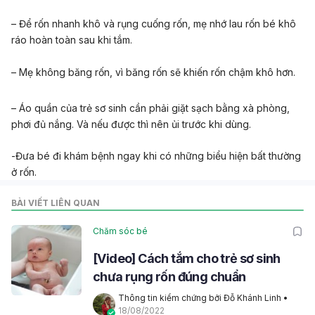
– Để rốn nhanh khô và rụng cuống rốn, mẹ nhớ lau rốn bé khô
ráo hoàn toàn sau khi tắm.
– Mẹ không băng rốn, vì băng rốn sẽ khiến rốn chậm khô hơn.
– Áo quần của trẻ sơ sinh cần phải giặt sạch bằng xà phòng,
phơi đủ nắng. Và nếu được thì nên ủi trước khi dùng.
-Đưa bé đi khám bệnh ngay khi có những biểu hiện bất thường
ở rốn.
BÀI VIẾT LIÊN QUAN
Chăm sóc bé
[Video] Cách tắm cho trẻ sơ sinh
chưa rụng rốn đúng chuẩn
Thông tin kiểm chứng bởi Đỗ Khánh Linh
 • 
18/08/2022