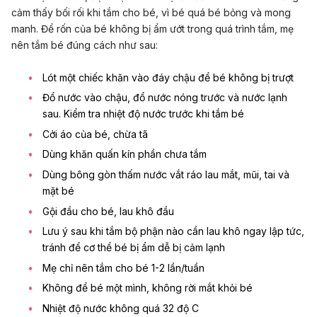
cảm thấy bối rối khi tắm cho bé, vì bé quá bé bỏng và mong
manh. Để rốn của bé không bị ẩm ướt trong quá trình tắm, mẹ
nên tắm bé đúng cách như sau:
Lót một chiếc khăn vào đáy chậu để bé không bị trượt
Đổ nước vào chậu, đổ nước nóng trước và nước lạnh
sau. Kiểm tra nhiệt độ nước trước khi tắm bé
Cởi áo của bé, chừa tã
Dùng khăn quấn kín phần chưa tắm
Dùng bông gòn thấm nước vắt ráo lau mắt, mũi, tai và
mặt bé
Gội đầu cho bé, lau khô đầu
Lưu ý sau khi tắm bộ phận nào cần lau khô ngay lập tức,
tránh để cơ thể bé bị ẩm dễ bị cảm lạnh
Mẹ chỉ nên tắm cho bé 1-2 lần/tuần
Không để bé một mình, không rời mắt khỏi bé
Nhiệt độ nước không quá 32 độ C