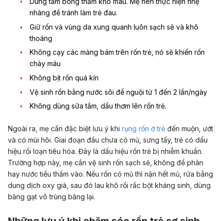
Dùng tăm bông thấm khô máu. Mẹ nên thực hiện nhẹ
nhàng để tránh làm trẻ đau.
Giữ rốn và vùng da xung quanh luôn sạch sẽ và khô
thoáng
Không cạy các mảng bám trên rốn trẻ, nó sẽ khiến rốn
chảy máu
Không bịt rốn quá kín
Vệ sinh rốn bằng nước sôi để nguội từ 1 đến 2 lần/ngày
Không dùng sữa tắm, dầu thơm lên rốn trẻ.
Ngoài ra, mẹ cần đặc biệt lưu ý khi
rụng rốn ở trẻ
đến muộn, ướt
và có mùi hôi. Giai đoạn đầu chưa có mủ, sưng tấy, trẻ có dấu
hiệu rối loạn tiêu hóa. Đây là dấu hiệu rốn trẻ bị nhiễm khuẩn.
Trường hợp này, mẹ cần vệ sinh rốn sạch sẽ, không để phân
hay nước tiểu thấm vào. Nếu rốn có mủ thì nặn hết mủ, rửa bằng
dung dịch oxy già, sau đó lau khô rồi rắc bột kháng sinh, dùng
băng gạt vô trùng băng lại.
Những lưu ý khi chăm sóc rốn trẻ sơ sinh