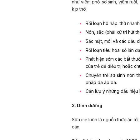
như viêm phổi sơ sinh, viêm ruột
kịp thời.
Rối loạn hô hấp: thở nhanh
Nôn, sặc (phải xử trí hút 
Sắc mặt, môi và các đầu ch
Rối loạn tiêu hóa: số lần đ
Phát hiện sớm các bất thườ
của trẻ để điều trị hoặc ch
Chuyển trẻ sơ sinh non 
pháp da áp da.
Cần lưu ý những dấu hiệu b
3. Dinh dưỡng
Sữa mẹ luôn là nguồn thức ăn tốt n
cân.