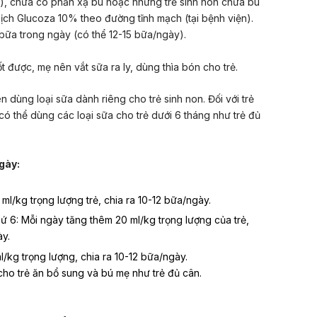
0g), chưa có phản xạ bú hoặc những trẻ sinh non chưa bú
ịch Glucoza 10% theo đường tĩnh mạch (tại bệnh viện).
bữa trong ngày (có thể 12-15 bữa/ngày).
 được, mẹ nên vắt sữa ra ly, dùng thìa bón cho trẻ.
dùng loại sữa dành riêng cho trẻ sinh non. Đối với trẻ
ó thể dùng các loại sữa cho trẻ dưới 6 tháng như trẻ đủ
gày:
 ml/kg trọng lượng trẻ, chia ra 10-12 bữa/ngày.
ứ 6: Mỗi ngày tăng thêm 20 ml/kg trọng lượng của trẻ,
ày.
ml/kg trọng lượng, chia ra 10-12 bữa/ngày.
 cho trẻ ăn bổ sung và bú mẹ như trẻ đủ cân.