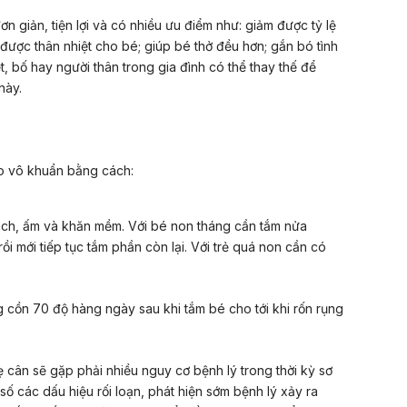
n giản, tiện lợi và có nhiều ưu điểm như: giảm được tỷ lệ
 được thân nhiệt cho bé; giúp bé thở đều hơn; gắn bó tình
 bố hay người thân trong gia đình có thể thay thế để
này.
 vô khuẩn bằng cách:
h, ấm và khăn mềm. Với bé non tháng cần tắm nửa
ồi mới tiếp tục tắm phần còn lại. Với trẻ quá non cần có
 cồn 70 độ hàng ngày sau khi tắm bé cho tới khi rốn rụng
ẹ cân sẽ gặp phải nhiều nguy cơ bệnh lý trong thời kỳ sơ
 số các dấu hiệu rối loạn, phát hiện sớm bệnh lý xảy ra