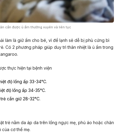
ân cần được ủ ấm thường xuyên và liên tục
hải làm là giữ ấm cho bé, vì để lạnh sẽ dễ bị phù cứng bì
rẻ. Có 2 phương pháp giúp duy trì thân nhiệt là ủ ấm trong
Kangaroo.
ợc thực hiện tại bệnh viện
hiệt độ lồng ấp 33-34°C.
hiệt độ lồng ấp 34-35°C.
 trẻ cần giữ 28-32°C.
Đặt trẻ nằm da áp da trên lồng ngực mẹ, phủ áo hoặc chăn
ộ của cơ thể mẹ.