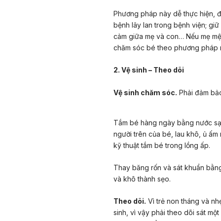
Phương pháp này dễ thực hiện, đơ
bệnh lây lan trong bệnh viện; giữ
cảm giữa mẹ và con… Nếu mẹ mệt,
chăm sóc bé theo phương pháp 
2. Vệ sinh – Theo dõi
Vệ sinh chăm sóc.
Phải đảm bảo
Tắm bé hàng ngày bằng nước sạc
người trên của bé, lau khô, ủ ấm r
kỹ thuật tắm bé trong lồng ấp.
Thay băng rốn và sát khuẩn bằng
và khô thành sẹo.
Theo dõi.
Vì trẻ non tháng và nh
sinh, vì vậy phải theo dõi sát một