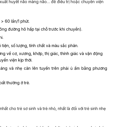
, xuất huyết não màng não… để điều trị hoặc chuyển viện
 > 60 lần/1 phút.
thông đường hô hấp tại chỗ trước khi chuyển).
i.
ại tiện, số lượng, tính chất và màu sắc phân.
ng về cơ, xương, khớp, thị giác, thính giác và vận động
uyển viện kịp thời.
tháng và nhẹ cân lên tuyến trên phải ủ ấm bằng phương
ất thường ở trẻ.
hất cho trẻ sơ sinh và trẻ nhỏ, nhất là đối với trẻ sinh nhẹ