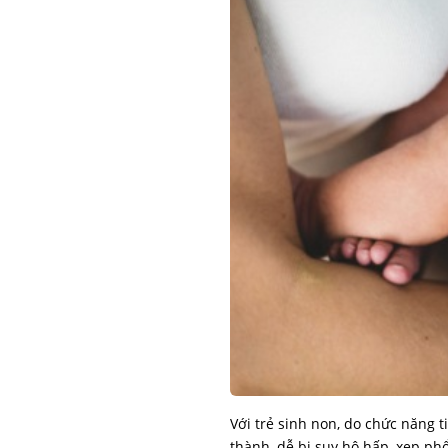
Với trẻ sinh non, do chức năng 
thành, dễ bị suy hô hấp, xẹp phổ