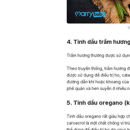
T
4. Tinh dầu trầm hươn
Trầm hương thường được sử dụng
Theo truyền thống, trầm hương đư
được sử dụng để điều trị ho,
cata
đường dẫn khí hoặc khoang của 
phế quản
và
hen suyễn
ở nhiều nơ
5. Tinh dầu oregano (k
Tinh dầu oregano rất giàu hợp c
carvacrol là một chất chống vi tr
thể dùng để điều trị ho do virus 