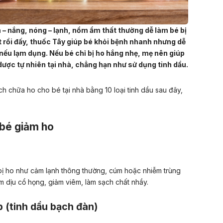
 – nắng, nóng – lạnh, nồm ẩm thất thường dễ làm bé bị
ết rồi đấy, thuốc Tây giúp bé khỏi bệnh nhanh nhưng dễ
nếu lạm dụng. Nếu bé chỉ bị ho hắng nhẹ, mẹ nên giúp
o dược tự nhiên tại nhà, chẳng hạn như sử dụng
tinh dầu
.
ch chữa ho cho bé tại nhà bằng 10 loại tinh dầu sau đây,
p bé giảm ho
bị ho như cảm lạnh thông thường, cúm hoặc
nhiễm trùng
àm dịu cổ họng, giảm viêm, làm sạch chất nhầy.
p (tinh dầu bạch đàn)