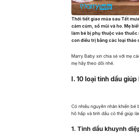
Thời tiết giao mùa sau Tết mưa
cảm cúm
, sổ mũi và ho. Mẹ bi
làm bé bị phụ thuộc vào thuốc 
con điều trị bằng các loại thả
Marry Baby xin chia sẻ với mẹ cá
mẹ hãy theo dõi nhé.
I. 10 loại tinh dầu giú
Có nhiều nguyên nhân khiến bé 
hô hấp
và tinh dầu có thể giúp l
1. Tinh dầu khuynh diệ