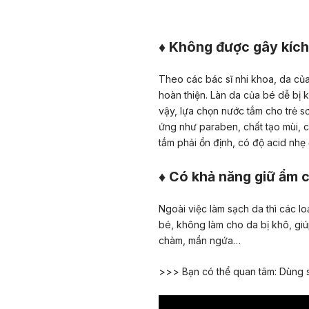
♦ Không được gây kích
Theo các bác sĩ nhi khoa, da củ
hoàn thiện. Làn da của bé dễ bị 
vậy, lựa chọn nước tắm cho trẻ s
ứng như paraben, chất tạo mùi, 
tắm phải ổn định, có độ acid nhẹ
♦ Có khả năng giữ ẩm 
Ngoài việc làm sạch da thì các l
bé, không làm cho da bị khô, gi
chàm, mẩn ngứa…
>>> Bạn có thể quan tâm:
Dùng s