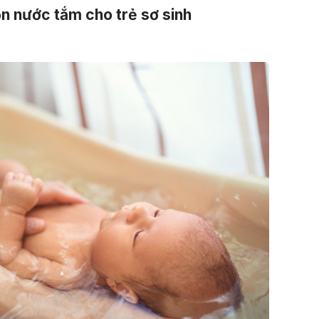
n nước tắm cho trẻ sơ sinh