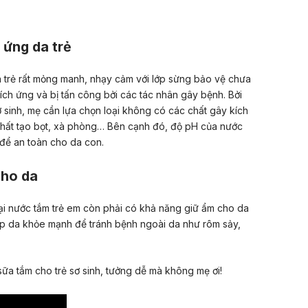
 ứng da trẻ
a trẻ rất mỏng manh, nhạy cảm với lớp sừng bảo vệ chưa
kích ứng và bị tấn công bởi các tác nhân gây bệnh. Bởi
ơ sinh, mẹ cần lựa chọn loại không có các chất gây kích
chất tạo bọt, xà phòng… Bên cạnh đó, độ pH của nước
 để an toàn cho da con.
cho da
oại nước tắm trẻ em còn phải có khả năng giữ ẩm cho da
úp da khỏe mạnh để tránh bệnh ngoài da như rôm sảy,
ữa tắm cho trẻ sơ sinh, tưởng dễ mà không mẹ ơi!