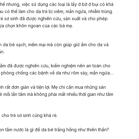
 Thế nhưng, việc sử dụng các loại lá lấy ở bờ ở bụi có khả
âu có thể làm cho da trẻ bị viêm, mẩn ngứa, nhiễm trùng.
rẻ sơ sinh đã được nghiên cứu, sản xuất và cho phép
à lựa chọn khôn ngoan của các bà mẹ.
àm da bé sạch, mềm mại mà còn giúp giữ ẩm cho da và
n.
tắm đã được nghiên cứu, kiểm nghiệm nên an toàn cho
g, phòng chống các bệnh về da như rôm sảy, mẩn ngứa…
h rất đơn giản và tiện lợi. Mẹ chỉ cần mua những sản
 mỗi lần tắm mà không phải mất nhiều thời gian như tắm
 cho trẻ sơ sinh cũng khá rẻ.
n tắm nước lá gì để da bé trắng hồng như thiên thần?