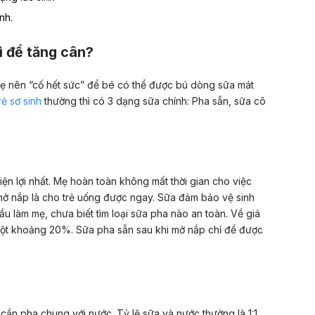
nh.
ì để tăng cân?
mẹ nên “cố hết sức” để bé có thể được bú dòng sữa mát
ẻ sơ sinh
thường thì có 3 dạng sữa chính: Pha sẵn, sữa cô
tiện lợi nhất. Mẹ hoàn toàn không mất thời gian cho việc
ở nắp là cho trẻ uống được ngay. Sữa đảm bảo vệ sinh
 đầu làm mẹ, chưa biết tìm loại sữa pha nào an toàn. Về giá
bột khoảng 20%. Sữa pha sẵn sau khi mở nắp chỉ để được
ần pha chung với nước. Tỷ lệ sữa và nước thường là 1:1,