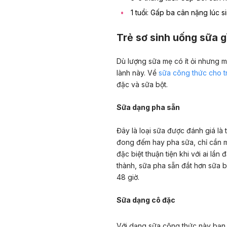
1 tuổi: Gấp ba cân nặng lúc si
Trẻ sơ sinh uống sữa g
Dù lượng sữa mẹ có ít ỏi nhưng 
lành này. Về
sữa công thức cho tr
đặc và sữa bột.
Sữa dạng pha sẵn
Đây là loại sữa được đánh giá là 
đong đếm hay pha sữa, chỉ cần m
đặc biệt thuận tiện khi với ai lần
thành, sữa pha sẵn đắt hơn sữa 
48 giờ.
Sữa dạng cô đặc
Với dạng sữa công thức này bạn c