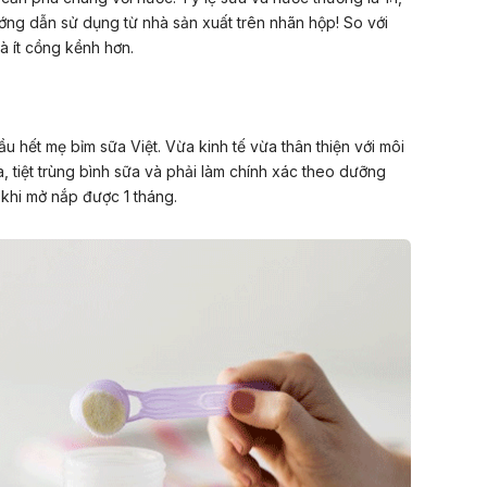
ớng dẫn sử dụng từ nhà sản xuất trên nhãn hộp! So với
à ít cồng kềnh hơn.
u hết mẹ bỉm sữa Việt. Vừa kinh tế vừa thân thiện với môi
a, tiệt trùng bình sữa và phải làm chính xác theo dưỡng
khi mở nắp được 1 tháng.