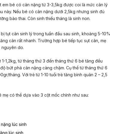
 em bé có cân nặng từ 3-3,5kg được coi là mức cân lý
u này. Nếu bé có cân nặng dưới 2,5kg nhưng sinh đủ
ưỡng bào thai. Còn sinh thiếu tháng là sinh non.
bị tụt cân sinh lý trong tuần đầu sau sinh, khoảng 5-10%
tăng cân rất nhanh. Trường hợp bé tiếp tục sụt cân, mẹ
õ nguyên do.
ừ 1-1,2kg, từ tháng thứ 3 đến tháng thứ 6 bé tăng đều
 độ bứt phá cân nặng càng chậm. Cụ thể từ tháng thứ 6
0gr/tháng. Với trẻ từ 1-10 tuổi trẻ tăng bình quân 2 – 2,5
é mẹ có thể dựa vào 3 cột mốc chính như sau:
 nặng lúc sinh
ặng lúc sinh