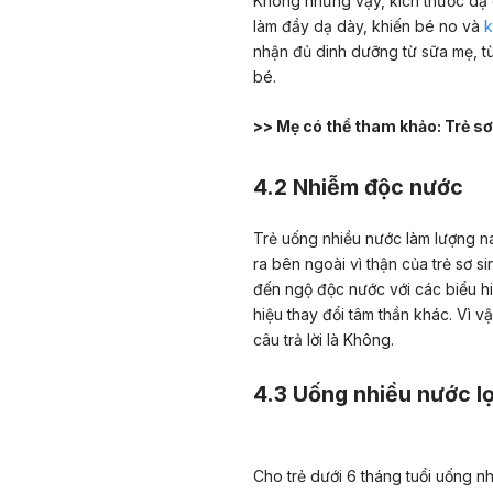
Không những vậy, kích thước dạ d
làm đầy dạ dày, khiến bé no và
k
nhận đủ dinh dưỡng từ sữa mẹ, từ
bé.
>> Mẹ có thể tham khảo:
Trẻ sơ
4.2 Nhiễm độc nước
Trẻ uống nhiều nước làm lượng nat
ra bên ngoài vì thận của trẻ sơ si
đến ngộ độc nước với các biểu hi
hiệu thay đổi tâm thần khác. Vì 
câu trả lời là Không.
4.3 Uống nhiều nước lọ
Cho trẻ dưới 6 tháng tuổi uống n