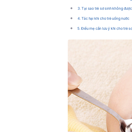
3. Tại sao trẻ sơ sinh không đượ
4. Tác hại khi cho trẻ uống nước
5. Điều mẹ cần lưu ý khi cho trẻ 