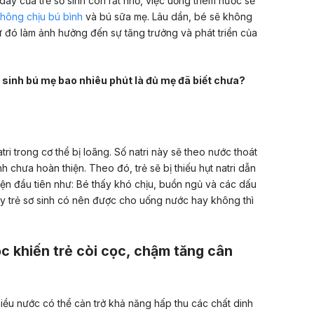
ày của trẻ sơ sinh còn rất nhỏ, việc uống thêm nước sẽ
hông chịu bú bình
và bú sữa mẹ. Lâu dần, bé sẽ không
 đó làm ảnh hưởng đến sự tăng trưởng và phát triển của
 sinh bú mẹ bao nhiêu phút là đủ mẹ đã biết chưa?
ri trong cơ thể bị loãng. Số natri này sẽ theo nước thoát
nh chưa hoàn thiện. Theo đó, trẻ sẽ bị thiếu hụt natri dẫn
ện đầu tiên như: Bé thấy khó chịu, buồn ngủ và các dấu
vậy trẻ sơ sinh có nên được cho uống nước hay không thì
c khiến trẻ còi cọc, chậm tăng cân
hiều nước có thể cản trở khả năng hấp thu các chất dinh