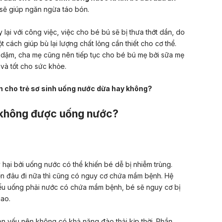
sẽ giúp ngăn ngừa táo bón.
lại với công việc, việc cho bé bú sẽ bị thưa thớt dần, do
cách giúp bù lại lượng chất lỏng cần thiết cho cơ thể.
 dặm, cha mẹ cũng nên tiếp tục cho bé bú mẹ bởi sữa mẹ
 và tốt cho sức khỏe.
n cho trẻ sơ sinh uống nước dừa hay không?
nh không được uống nước?
 hại bởi uống nước có thể khiến bé dễ bị nhiễm trùng.
đến đâu đi nữa thì cũng có nguy cơ chứa mầm bệnh. Hệ
ếu uống phải nước có chứa mầm bệnh, bé sẽ nguy cơ bị
cao.
òn yếu nên không có khả năng đào thải kịp thời. Phần