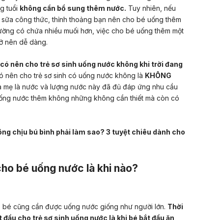
g tuổi
không cần bổ sung thêm nước.
Tuy nhiên, nếu
sữa công thức, thỉnh thoảng bạn nên cho bé uống thêm
hường có chứa nhiều muối hơn, việc cho bé uống thêm một
trở nên dễ dàng.
có nên cho trẻ sơ sinh uống nước không khi trời đang
ề có nên cho trẻ sơ sinh có uống nước không là
KHÔNG
a mẹ là nước và lượng nước này đã đủ đáp ứng nhu cầu
h uống nước thêm không những không cần thiết mà còn có
ng chịu bú bình phải làm sao? 3 tuyệt chiêu dành cho
cho bé uống nước là khi nào?
ó, bé cũng cần được uống nước giống như người lớn.
Thời
t đầu cho trẻ sơ sinh uống nước là
khi bé bắt đầu ăn