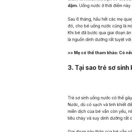
dặm
.
Uống nước ở thời điểm này 
Sau 6 tháng, hầu hết các mẹ quay 
đó, cho bé uống nước cũng là một 
Khi bé đã bước qua giai đoạn ăn
là nguồn dinh dưỡng rất tuyệt vời
>> Mẹ có thể tham khảo:
Có nê
3. Tại sao trẻ sơ si
Trẻ sơ sinh uống nước có thể gây
Nước, dù có sạch và tinh khiết 
miễn dịch của bé vẫn còn yếu, n
tiêu chảy và suy dinh dưỡng rất 
Giai đoạn này thận của bé vẫn c