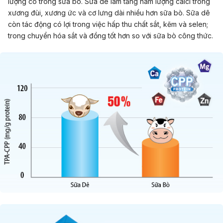
lượng có trong sữa bò. Sữa dê làm tăng hàm lượng calci trong
xương đùi, xương ức và cơ lưng dài nhiều hơn sữa bò. Sữa dê
còn tác động có lợi trong việc hấp thu chất sắt, kẽm và selen;
trong chuyển hóa sắt và đồng tốt hơn so với sữa bò công thức.