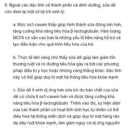
6. Ngoài các đặc tính về thành phần và dinh dưỡng, sữa dê
còn đem lại một số lợi ích sinh lý:
a. Mức αs1-casein thấp giúp hình thành sữa đông mịn hơn,
tăng cường khả năng tiêu hóa β-lactoglobulin. Hàm lượng
MCFA có sẵn cao hơn là những yếu tố tiềm năng hỗ trợ và
tạo điều kiện cho quá trình tiêu hóa của trẻ.
b. Thực tế lâm sàng cho thấy sữa dê giúp làm giảm tổn
thương ruột và rò đường tiêu hóa gây ra bởi các phương
pháp điều trị y học hoặc những căng thẳng khác. Đặc tính
này có thể giúp duy trì một hệ thống tiêu hóa khỏe mạnh.
c. Sữa dê ít sinh dị ứng hơn sữa bò do bản chất của sữa
dê có chứa ít αs1-casein hơn và được tăng cường khả
năng tiêu hóa β-lactoglobulin. Thêm vào đó, sự hiện diện
của các thành phần có hoạt tính sinh học tự nhiên có thể
điều hòa hệ thống miễn dịch và giúp duy trì một hàng rào
dạ dày ruột khỏe mạnh, làm giảm nguy cơ dị ứng nguyên