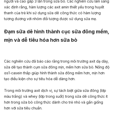
người và cao gấp 3 lần trong sữa bò. Các nghiên cứu lâm sàng
xác định rằng, hàm lượng các axit amin thiết yếu trong huyết
thanh của trẻ khi sử dụng sữa dê công thức có hàm lượng
tương đương với nhóm đối tượng được sử dụng sữa mẹ.
Đạm sữa dê hình thành cục sữa đông mềm,
mịn và dễ tiêu hóa hơn sữa bò
Các nghiên cứu đã báo cáo rằng trong môi trường axit dạ dày,
sữa dê tạo thành cụm sữa đông mịn, mềm hơn sữa bò. Nồng độ
αs1-casein thấp giúp hình thành sữa đông mềm hơn, mịn hơn
tạo điều kiện cho sự tiêu hóa dễ dàng hơn.
Trong môi trường axit dịch vị, sự tách biệt giữa sữa đông (lớp
màu trắng) và whey (lớp trong suốt) trong sữa dê công thức ít
hơn trong sữa bò công thức dành cho trẻ nhỏ và gần giống
hơn với sữa tiêu chuẩn.