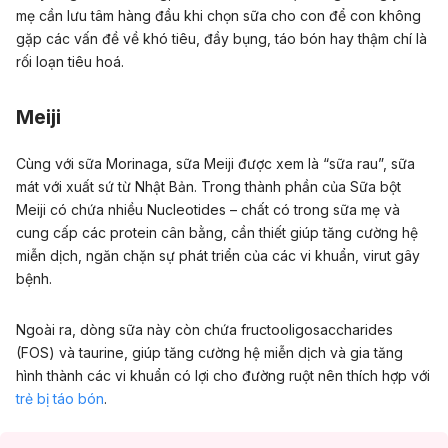
mẹ cần lưu tâm hàng đầu khi chọn sữa cho con để con không
gặp các vấn đề về khó tiêu, đầy bụng, táo bón hay thậm chí là
rối loạn tiêu hoá.
Meiji
Cùng với sữa Morinaga, sữa Meiji được xem là “sữa rau”, sữa
mát với xuất sứ từ Nhật Bản. Trong thành phần của Sữa bột
Meiji có chứa nhiều Nucleotides – chất có trong sữa mẹ và
cung cấp các protein cân bằng, cần thiết giúp tăng cường hệ
miễn dịch, ngăn chặn sự phát triển của các vi khuẩn, virut gây
bệnh.
Ngoài ra, dòng sữa này còn chứa fructooligosaccharides
(FOS) và taurine, giúp tăng cường hệ miễn dịch và gia tăng
hình thành các vi khuẩn có lợi cho đường ruột nên thích hợp với
trẻ bị táo bón
.