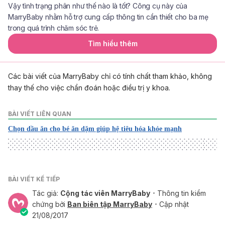
Vậy tình trạng phân như thế nào là tốt? Công cụ này của
MarryBaby nhằm hỗ trợ cung cấp thông tin cần thiết cho ba mẹ
trong quá trình chăm sóc trẻ.
Tìm hiểu thêm
Các bài viết của MarryBaby chỉ có tính chất tham khảo, không
thay thế cho việc chẩn đoán hoặc điều trị y khoa.
BÀI VIẾT LIÊN QUAN
Chọn dầu ăn cho bé ăn dặm giúp hệ tiêu hóa khỏe mạnh
BÀI VIẾT KẾ TIẾP
Tác giả:
Cộng tác viên MarryBaby
Thông tin kiểm
chứng bởi
Ban biên tập MarryBaby
Cập nhật
21/08/2017