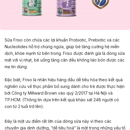
Sữa Friso còn chứa các lợi khuẩn Probiotic, Prebiotic và các
Nucleotides hỗ trợ chủng ngừa, giúp bé tăng cường hệ miễn
dịch, khỏe mạnh từ bên trong. Friso được đánh giá là dòng sữa
mát với vị nhạt, bé uống tăng cân đều không táo bón được các
mẹ tin dùng.
Đặc biệt, Friso là nhãn hiệu hàng đầu dễ tiêu hóa theo kết quả
nghiên cứu về thực phẩm bổ sung dành cho trẻ được thực hiện
bởi Công ty Millward Brown vào quý 2/2017 tại Hà Nội và
TP.HCM. (Thông tin dựa trên kết quả khảo sát 248 người có
con từ 2 tuổi trở lên).
Đây là một ưu điểm rất lớn của dòng sữa này vì theo các
chuyên gia dinh dưỡng, “dễ tiêu hoá” là một trong những yếu tố