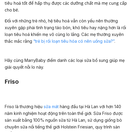
tiêu hoá tốt để hấp thụ được các dưỡng chất mà mẹ cung cấp
cho bé.
Đối với những trẻ nhỏ, hệ tiêu hoá vẫn còn yếu nên thường
xuyên gặp phải tình trạng táo bón, khó tiêu hay nặng hơn là rối
loạn tiêu hoá khiến mẹ vô cùng lo lắng. Các mẹ thường xuyên
thắc mắc rằng
“trẻ bị rối loạn tiêu hóa có nên uống sữa?”
.
Hãy cùng MarryBaby điểm danh các loại sữa bổ sung giúp mẹ
giải quyết nỗi lo này.
Friso
Friso là thương hiệu
sữa mát
hàng đầu tại Hà Lan với hơn 140
năm kinh nghiệm hoạt động trên toàn thế giới. Sữa Friso được
sản xuất bằng 100% nguồn sữa từ Hà Lan, sử dụng giống bò
chuyên sữa nổi tiếng thế giới Holstein Friesian, quy trình sản