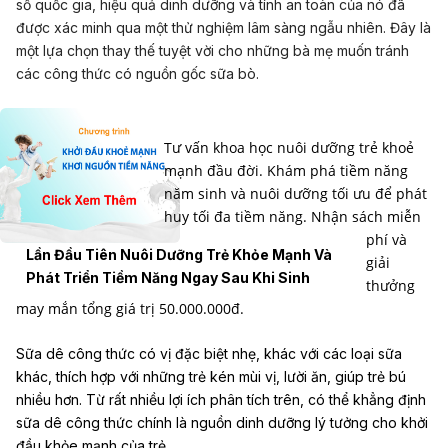
số quốc gia, hiệu quả dinh dưỡng và tính an toàn của nó đã
được xác minh qua một thử nghiệm lâm sàng ngẫu nhiên. Đây là
một lựa chọn thay thế tuyệt vời cho những bà mẹ muốn tránh
các công thức có nguồn gốc sữa bò.
Tư vấn khoa học nuôi dưỡng trẻ khoẻ
mạnh đầu đời. Khám phá tiềm năng
năm sinh và nuôi dưỡng tối ưu để phát
huy tối đa tiềm năng. Nhận sách miễn
phí và
Lần Đầu Tiên Nuôi Dưỡng Trẻ Khỏe Mạnh Và
giải
Phát Triển Tiềm Năng Ngay Sau Khi Sinh
thưởng
may mắn tổng giá trị 50.000.000đ.
Sữa dê công thức có vị đặc biệt nhẹ, khác với các loại sữa
khác, thích hợp với những trẻ kén mùi vị, lười ăn, giúp trẻ bú
nhiều hơn. Từ rất nhiều lợi ích phân tích trên, có thể khẳng định
sữa dê công thức chính là nguồn dinh dưỡng lý tưởng cho khởi
đầu khỏe mạnh của trẻ.