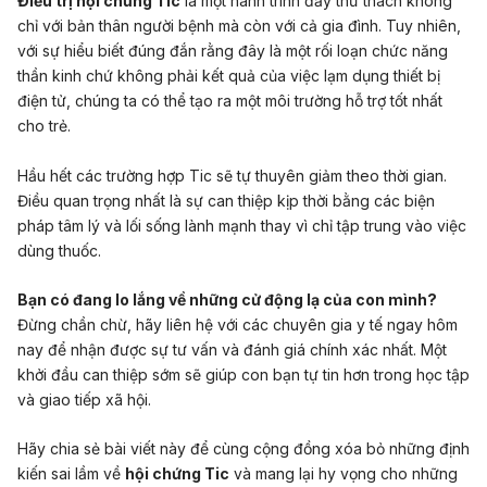
Điều trị hội chứng Tic
là một hành trình đầy thử thách không
chỉ với bản thân người bệnh mà còn với cả gia đình. Tuy nhiên,
với sự hiểu biết đúng đắn rằng đây là một rối loạn chức năng
thần kinh chứ không phải kết quả của việc lạm dụng thiết bị
điện tử, chúng ta có thể tạo ra một môi trường hỗ trợ tốt nhất
cho trẻ.
Hầu hết các trường hợp Tic sẽ tự thuyên giảm theo thời gian.
Điều quan trọng nhất là sự can thiệp kịp thời bằng các biện
pháp tâm lý và lối sống lành mạnh thay vì chỉ tập trung vào việc
dùng thuốc.
Bạn có đang lo lắng về những cử động lạ của con mình?
Đừng chần chừ, hãy liên hệ với các chuyên gia y tế ngay hôm
nay để nhận được sự tư vấn và đánh giá chính xác nhất. Một
khởi đầu can thiệp sớm sẽ giúp con bạn tự tin hơn trong học tập
và giao tiếp xã hội.
Hãy chia sẻ bài viết này để cùng cộng đồng xóa bỏ những định
kiến sai lầm về
hội chứng Tic
và mang lại hy vọng cho những