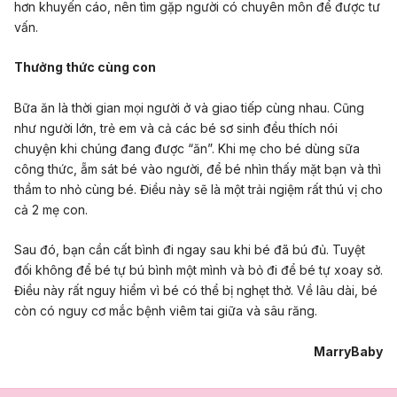
hơn khuyến cáo, nên tìm gặp người có chuyên môn để được tư
vấn.
Thưởng thức cùng con
Bữa ăn là thời gian mọi người ở và giao tiếp cùng nhau. Cũng
như người lớn, trẻ em và cả các bé sơ sinh đều thích nói
chuyện khi chúng đang được “ăn”. Khi mẹ cho bé dùng sữa
công thức, ẵm sát bé vào người, để bé nhìn thấy mặt bạn và thì
thầm to nhỏ cùng bé. Điều này sẽ là một trải ngiệm rất thú vị cho
cả 2 mẹ con.
Sau đó, bạn cần cất bình đi ngay sau khi bé đã bú đủ. Tuyệt
đối không để bé tự bú bình một mình và bỏ đi để bé tự xoay sở.
Điều này rất nguy hiểm vì bé có thể bị nghẹt thở. Về lâu dài, bé
còn có nguy cơ mắc bệnh viêm tai giữa và sâu răng.
MarryBaby