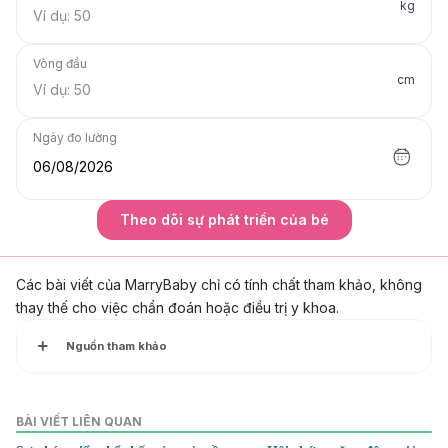
kg
Vòng đầu
cm
Ngày đo lường
06/08/2026
Theo dõi sự phát triển của bé
Các bài viết của MarryBaby chỉ có tính chất tham khảo, không
thay thế cho việc chẩn đoán hoặc điều trị y khoa.
Nguồn tham khảo
Rối loạn TIC: Dấu hiệu nhận biết và cách điều trị hiệu quả
BÀI VIẾT LIÊN QUAN
https://www.sannhinghean.vn/tin-tuc-13/roi-loan-tic-dau-