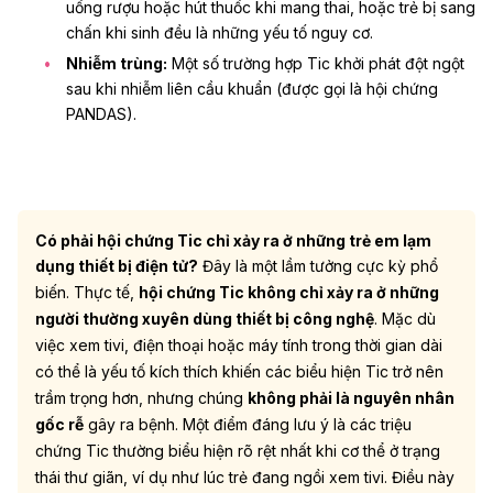
uống rượu hoặc hút thuốc khi mang thai, hoặc trẻ bị sang
chấn khi sinh đều là những yếu tố nguy cơ.
Nhiễm trùng:
Một số trường hợp Tic khởi phát đột ngột
sau khi
nhiễm liên cầu khuẩn
(được gọi là hội chứng
PANDAS).
Có phải hội chứng Tic chỉ xảy ra ở những trẻ em lạm
dụng thiết bị điện tử?
Đây là một lầm tưởng cực kỳ phổ
biến. Thực tế,
hội chứng Tic không chỉ xảy ra ở những
người thường xuyên dùng thiết bị công nghệ
.
Mặc dù
việc xem tivi, điện thoại hoặc máy tính trong thời gian dài
có thể là yếu tố kích thích khiến các biểu hiện Tic trở nên
trầm trọng hơn, nhưng chúng
không phải là nguyên nhân
gốc rễ
gây ra bệnh. Một điểm đáng lưu ý là các triệu
chứng Tic thường biểu hiện rõ rệt nhất khi cơ thể ở trạng
thái thư giãn, ví dụ như lúc trẻ đang ngồi xem tivi. Điều này