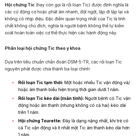
Hội chứng Tic
(hay còn gọi là rối loạn Tic) được định nghĩa là
các cử động cơ hoặc phát âm nhanh, đột ngột, lặp đi lặp lại và
không có nhịp điệu. Đặc điểm quan trọng nhất của Tic là tính
chất không chủ đích, nghĩa là người bệnh không thể tự kiểm
soát hoàn toàn việc cơ thể thực hiện các hành động này.
Phân loại hội chứng Tic theo y khoa
Dựa trên tiêu chuẩn chẩn đoán DSM-5-TR, các rối loạn Tic
nguyên phát được chia thành ba loại chính:
Rối loạn Tic tạm thời:
Một hoặc nhiều Tic vận động và/
hoặc âm thanh biểu hiện trong thời gian dưới 1 năm.
Rối loạn Tic kéo dài (mãn tính):
Người bệnh có Tic vận
động hoặc âm thanh (nhưng không có cả hai) kéo dài
trên 1 năm.
Hội chứng Tourette:
Đây là dạng nặng nhất, khi trẻ có
cả Tic vận động và ít nhất một Tic âm thanh kéo dài hơn
1 năm.