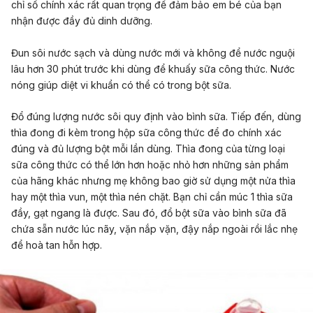
chỉ số chính xác rất quan trọng để đảm bảo em bé của bạn
nhận được đầy đủ dinh dưỡng.
Đun sôi nước sạch và dùng nước mới và không để nước nguội
lâu hơn 30 phút trước khi dùng để khuấy sữa công thức. Nước
nóng giúp diệt vi khuẩn có thể có trong bột sữa.
Đổ đúng lượng nước sôi quy định vào bình sữa. Tiếp đến, dùng
thìa đong đi kèm trong hộp sữa công thức để đo chính xác
đúng và đủ lượng bột mỗi lần dùng. Thìa đong của từng loại
sữa công thức có thể lớn hơn hoặc nhỏ hơn những sản phẩm
của hãng khác nhưng mẹ không bao giờ sử dụng một nửa thìa
hay một thìa vun, một thìa nén chặt. Bạn chỉ cần múc 1 thìa sữa
đầy, gạt ngang là được. Sau đó, đổ bột sữa vào bình sữa đã
chứa sẵn nước lúc nãy, vặn nắp vặn, đậy nắp ngoài rồi lắc nhẹ
để hoà tan hỗn hợp.