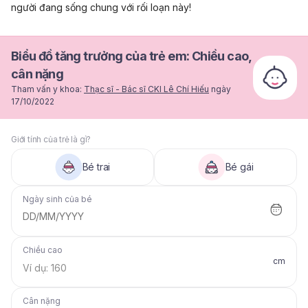
người đang sống chung với rối loạn này!
Biểu đồ tăng trưởng của trẻ em: Chiều cao,
cân nặng
Tham vấn y khoa:
Thạc sĩ - Bác sĩ CKI Lê Chí Hiếu
ngày
17/10/2022
Giới tính của trẻ là gì?
Bé trai
Bé gái
Ngày sinh của bé
DD/MM/YYYY
Chiều cao
cm
Cân nặng