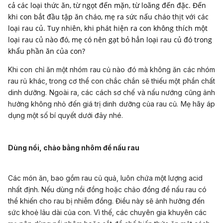
cả các loại thức ăn, từ ngọt đến mặn, từ loãng đến đặc. Đến
khi con bắt đầu tập ăn cháo, mẹ ra sức nấu cháo thịt với các
loại rau củ. Tuy nhiên, khi phát hiện ra con không thích một
loại rau củ nào đó, mẹ có nên gạt bỏ hẳn loại rau củ đó trong
khẩu phần ăn của con?
Khi con chỉ ăn một nhóm rau củ nào đó mà không ăn các nhóm
rau rủ khác, trong cơ thể con chắc chắn sẽ thiếu một phần chất
dinh dưỡng. Ngoài ra, các cách sơ chế và nấu nướng cũng ảnh
hưởng không nhỏ đến giá trị dinh dưỡng của rau củ. Mẹ hãy áp
dụng một số bí quyết dưới đây nhé.
Dùng nồi, chảo bằng nhôm để nấu rau
Các món ăn, bao gồm rau củ quả, luôn chứa một lượng acid
nhất định. Nếu dùng nồi đồng hoặc chảo đồng để nấu rau có
thể khiến cho rau bị nhiễm đồng. Điều này sẽ ảnh hưởng đến
sức khoẻ lâu dài của con. Vì thế, các chuyên gia khuyên các