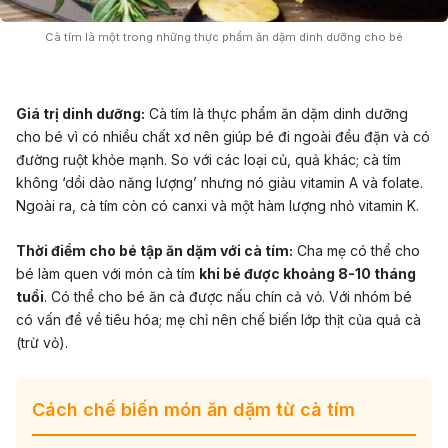
Cà tím là một trong những thực phẩm ăn dặm dinh dưỡng cho bé
Giá trị dinh dưỡng:
Cà tím là thực phẩm ăn dặm dinh dưỡng
cho bé vì có nhiều chất xơ nên giúp bé đi ngoài đều đặn và có
đường ruột khỏe mạnh. So với các loại củ, quả khác; cà tím
không ‘dồi dào năng lượng’ nhưng nó giàu vitamin A và folate.
Ngoài ra, cà tím còn có canxi và một hàm lượng nhỏ vitamin K.
Thời điểm cho bé tập ăn dặm với cà tím:
Cha mẹ có thể cho
bé làm quen với món cà tím
khi bé được khoảng 8-10 tháng
tuổi
. Có thể cho bé ăn cà được nấu chín cả vỏ. Với nhóm bé
có vấn đề về tiêu hóa; mẹ chỉ nên chế biến lớp thịt của quả cà
(trừ vỏ).
Cách chế biến món ăn dặm từ cà tím