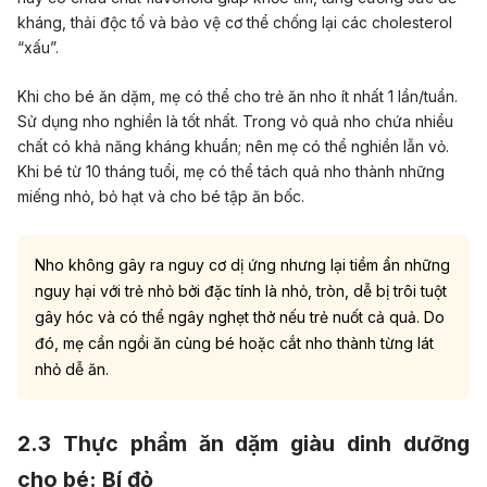
kháng, thải độc tố và bảo vệ cơ thể chống lại các cholesterol
“xấu”.
Khi cho bé ăn dặm, mẹ có thể cho trẻ ăn nho ít nhất 1 lần/tuần.
Sử dụng nho nghiền là tốt nhất. Trong vỏ quả nho chứa nhiều
chất có khả năng kháng khuẩn; nên mẹ có thể nghiền lẫn vỏ.
Khi bé từ 10 tháng tuổi, mẹ có thể tách quả nho thành những
miếng nhỏ, bỏ hạt và cho bé tập ăn bốc.
Nho không gây ra nguy cơ dị ứng nhưng lại tiềm ẩn những
nguy hại với trẻ nhỏ bởi đặc tính là nhỏ, tròn, dễ bị trôi tuột
gây hóc và có thể ngây nghẹt thở nếu trẻ nuốt cả quả. Do
đó, mẹ cần ngồi ăn cùng bé hoặc cắt nho thành từng lát
nhỏ dễ ăn.
2.3 T
hực phẩm ăn dặm giàu dinh dưỡng
cho bé:
Bí đỏ