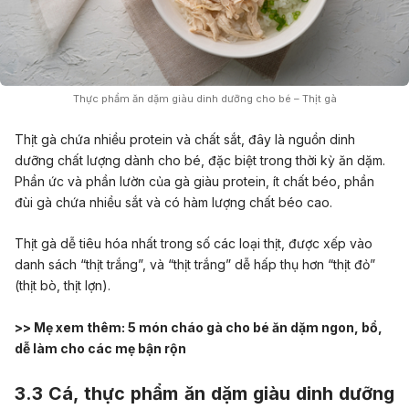
Thực phẩm ăn dặm giàu dinh dưỡng cho bé – Thịt gà
Thịt gà chứa nhiều protein và chất sắt, đây là nguồn dinh
dưỡng chất lượng dành cho bé, đặc biệt trong thời kỳ ăn dặm.
Phần ức và phần lườn của gà giàu protein, ít chất béo, phần
đùi gà chứa nhiều sắt và có hàm lượng chất béo cao.
Thịt gà dễ tiêu hóa nhất trong số các loại thịt, được xếp vào
danh sách “thịt trắng”, và “thịt trắng” dễ hấp thụ hơn “thịt đỏ”
(thịt bò, thịt lợn).
>> Mẹ xem thêm:
5 món cháo gà cho bé ăn dặm ngon, bổ,
dễ làm cho các mẹ bận rộn
3.3 Cá,
thực phẩm ăn dặm giàu dinh dưỡng