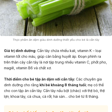
Thực phẩm ăn dặm giàu dinh dưỡng thiết yếu cho bé là cần tây
Giá trị dinh dưỡng:
Cần tây chứa nhiều kali, vitamin K – loại
vitamin tốt cho máu, giúp cân bằng huyết áp. Đoạn phình ra
trên thân cây cần tây là nơi tập trung nhiều vitamin C, phốt pho,
magiê, vitamin B6 và chất xơ.
Thời điểm cho bé tập ăn dặm với cần tây:
Các chuyên gia
dinh dưỡng cho rằng
khi bé khoảng 8 tháng tuổi
; mẹ có thể
cho con tập ăn cần tây. Cần tây nấu bột (cháo) với thịt bò, thịt
lợn; khoai tây, cà chua, cà rốt; hải sản… cho bé từ 8 tháng.