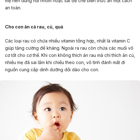
mẹ nên dùng nồi nhôm hoặc sắt để chế biến thức ăn một cách
an toàn.
Cho con ăn cả rau, củ, quả
Các loại rau có chứa nhiều vitamin tổng hợp, nhất là vitamin C
giúp tăng cường đề kháng. Ngoài ra rau còn chứa các muối vô
cơ tốt cho cơ thể. Khi con không thích ăn rau mà chỉ thích ăn củ,
nhiều mẹ đã sai lầm khi chiều theo con, vô tình đánh mất đi
nguồn cung cấp dinh dưỡng dồi dào cho con.