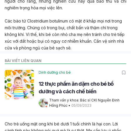
người cho rằng, những nghiên cứu này quá bảo thủ và chỉ
nghiêm trọng hóa mọi việc lên.
Các bào tử Clostridium botulinum có mặt ở khắp mọi nơi trong
môi trường. Chúng có trong bụi, chất bẩn và thậm chí trong
không khí. Vì thế, khi bé còn nhỏ cha mẹ nên tránh cho trẻ tiếp
xúc với đất hoặc bụi có nguy cơ nhiễm khuẩn. Cần vệ sinh nhà
cửa và phòng ngủ của bé sạch sẽ.
BÀI VIẾT LIÊN QUAN
Dinh dưỡng cho bé
12 thực phẩm ăn dặm cho bé bổ
dưỡng và cách chế biến
Tham vấn y khoa: Bác sĩ CKI Nguyễn Đinh 
Hồng Phúc
 • 
05/09/2023
Cho trẻ uống mật ong khi bé dưới 1 tuổi chính là hại con. Lời
cảnh tỉnh này không nói quá mà là sự thật. Mẹ cần lưu ý nhắc