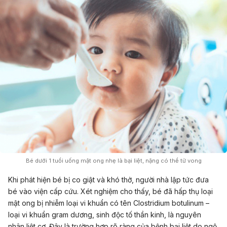
Bé dưới 1 tuổi uống mật ong nhẹ là bại liệt, nặng có thể tử vong
Khi phát hiện bé bị co giật và khó thở, người nhà lập tức đưa
bé vào viện cấp cứu. Xét nghiệm cho thấy, bé đã hấp thụ loại
mật ong bị nhiễm loại vi khuẩn có tên Clostridium botulinum –
loại vi khuẩn gram dương, sinh độc tố thần kinh, là nguyên
nhân liệt cơ. Đây là trường hợp rõ ràng của bệnh bại liệt do ngộ