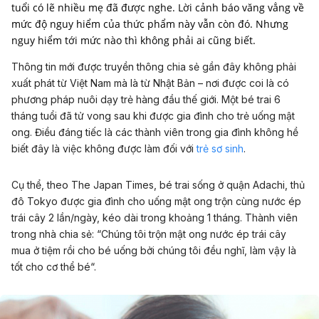
tuổi có lẽ nhiều mẹ đã được nghe. Lời cảnh báo văng vẳng về
mức độ nguy hiểm của thức phẩm này vẫn còn đó. Nhưng
nguy hiểm tới mức nào thì không phải ai cũng biết.
Thông tin mới được truyền thông chia sẻ gần đây không phải
xuất phát từ Việt Nam mà là từ Nhật Bản – nơi được coi là có
phương pháp nuôi dạy trẻ hàng đầu thế giới. Một bé trai 6
tháng tuổi đã tử vong sau khi được gia đình cho trẻ uống mật
ong. Điều đáng tiếc là các thành viên trong gia đình không hề
biết đây là việc không được làm đối với
trẻ sơ sinh
.
Cụ thể, theo The Japan Times, bé trai sống ở quận Adachi, thủ
đô Tokyo được gia đình cho uống mật ong trộn cùng nước ép
trái cây 2 lần/ngày, kéo dài trong khoảng 1 tháng. Thành viên
trong nhà chia sẻ: “
Chúng tôi trộn mật ong nước ép trái cây
mua ở tiệm rồi cho bé uống bởi chúng tôi đều nghĩ, làm vậy là
tốt cho cơ thể bé
“.