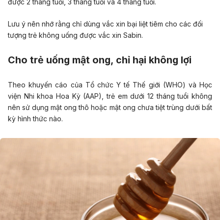
được 2 tháng tuổi, 3 tháng tuổi và 4 tháng tuổi.
Lưu ý nên nhớ rằng chỉ dùng vắc xin bại liệt tiêm cho các đối
tượng trẻ không uống được vắc xin Sabin.
Cho trẻ uống mật ong, chỉ hại không lợi
Theo khuyến cáo của Tổ chức Y tế Thế giới (WHO) và Học
viện Nhi khoa Hoa Kỳ (AAP), trẻ em dưới 12 tháng tuổi không
nên sử dụng mật ong thô hoặc mật ong chưa tiệt trùng dưới bất
kỳ hình thức nào.