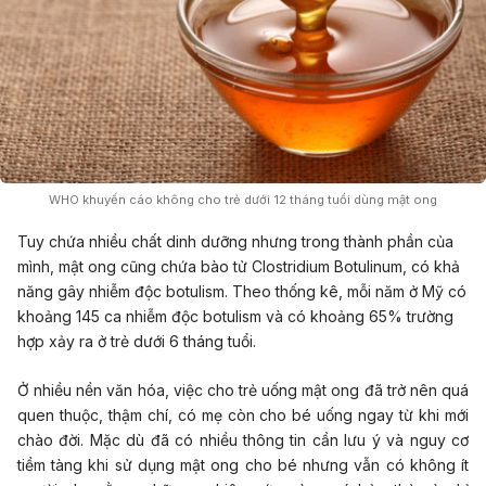
WHO khuyến cáo không cho trẻ dưới 12 tháng tuổi dùng mật ong
Tuy chứa nhiều chất dinh dưỡng nhưng trong thành phần của
mình, mật ong cũng chứa bào tử Clostridium Botulinum, có khả
năng gây nhiễm độc botulism. Theo thống kê, mỗi năm ở Mỹ có
khoảng 145 ca nhiễm độc botulism và có khoảng 65% trường
hợp xảy ra ở trẻ dưới 6 tháng tuổi.
Ở nhiều nền văn hóa, việc cho trẻ uống mật ong đã trở nên quá
quen thuộc, thậm chí, có mẹ còn cho bé uống ngay từ khi mới
chào đời. Mặc dù đã có nhiều thông tin cần lưu ý và nguy cơ
tiềm tàng khi sử dụng mật ong cho bé nhưng vẫn có không ít