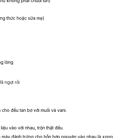
 chứ không phải chuối lùn)
ng thức hoặc sữa mẹ)
ng lỏng
ã ngọt rồi
cho đều tan bơ với muối và vani.
liệu vào với nhau, trộn thật đều.
 máy đánh trứng cho hỗn hợp nguyện vào nhau là xong.