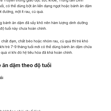
 Truyền thông giáo dục sức khỏe, Trung tâm Dinh
̉i, có thể dùng bột ăn liền dạng ngọt hoặc bánh ăn dặm
t đường, một ít rau, củ quả.
ng bánh ăn dặm đã sấy khô nên hàm lượng dinh dưỡng
 độ tuổi này chưa hoàn chỉnh.
ất đạm, chất béo hoặc nhóm rau, củ quả thì trẻ khó
ỉ khi trẻ 7-9 tháng tuổi mới có thể dùng bánh ăn dặm chứa
quả vì khi đó hệ tiêu hóa đã khá hoàn chỉnh.
é ăn dặm
theo độ tuổi
ổi