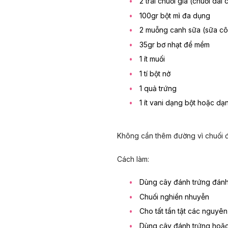
2 trái chuối già (chuối dài
100gr bột mì đa dụng
2 muỗng canh sữa (sữa cô
35gr bơ nhạt để mềm
1 ít muối
1 tí bột nở
1 quả trứng
1 ít vani dạng bột hoặc dạ
Không cần thêm đường vì chuối đ
Cách làm:
Dùng cây đánh trứng đánh 
Chuối nghiền nhuyễn
Cho tất tần tật các nguyên 
Dùng cây đánh trứng hoặc