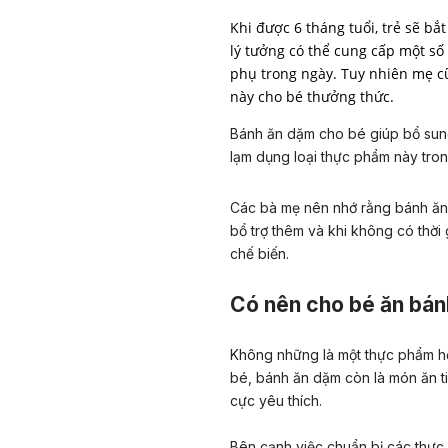
Khi được 6 tháng tuổi, trẻ sẽ b
lý tưởng có thể cung cấp một số
phụ trong ngày. Tuy nhiên mẹ c
này cho bé thưởng thức.
Bánh ăn dặm cho bé giúp bổ sung
lạm dụng loại thực phẩm này tro
Các bà mẹ nên nhớ rằng bánh ăn 
bổ trợ thêm và khi không có thờ
chế biến.
Có nên cho bé ăn bá
Không những là một thực phẩm hỗ 
bé, bánh ăn dặm còn là món ăn ti
cực yêu thích.
Bên cạnh việc chuẩn bị các thực p