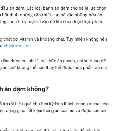
ắt đầu ăn dặm. Các loại bánh ăn dặm cho bé là lựa chọn
 chất dinh dưỡng cần thiết cho bé vào những bữa ăn
ũng cần chú ý một số vấn đề khi chọn loại thực phẩm
 chất xơ, vitamin và khoáng chất. Tuy nhiên không nên
ng
chăm sóc con
.
dặm được coi như 1 loại thức ăn nhanh, chỉ sử dụng để
i gian chứ không thể nào thay thế được thực phẩm do mẹ
nh ăn dặm không?
trợ rất hiệu quả cho thời kỳ hình thành phản xạ nhai cho
ện dụng giúp tiết kiệm thời gian của mẹ và được các bé
hẩm tươi như rau, củ, thịt, cá, trứng, sữa để nấu bột,