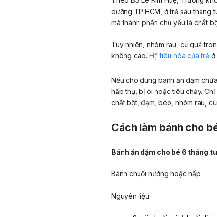
Theo BS Lê Kim Huệ, Trưởng khoa
dưỡng TP.HCM, ở trẻ sáu tháng tuô
mà thành phần chủ yếu là chất bộ
Tuy nhiên, nhóm rau, củ quả tro
không cao.
Hệ tiêu hóa của trẻ
ở
Nếu cho dùng bánh ăn dặm chứa ch
hấp thụ, bị ói hoặc tiêu chảy. Ch
chất bột, đạm, béo, nhóm rau, củ 
Cách
làm bánh cho b
Bánh ăn dặm cho bé 6 tháng tu
Bánh chuối nướng hoặc hấp
Nguyên liệu: