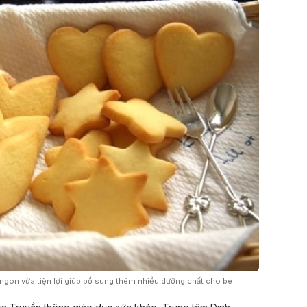
ngon vừa tiện lợi giúp bổ sung thêm nhiều dưỡng chất cho bé