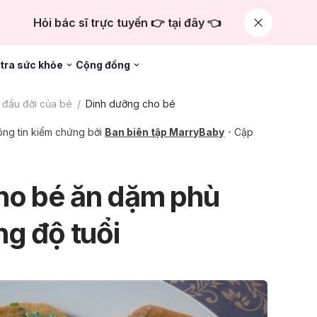
Hỏi bác sĩ trực tuyến 👉 tại đây 👈
tra sức khỏe
Cộng đồng
đầu đời của bé
Dinh dưỡng cho bé
ng tin kiểm chứng bởi
Ban biên tập MarryBaby
Cập
ho bé ăn dặm phù
ng độ tuổi