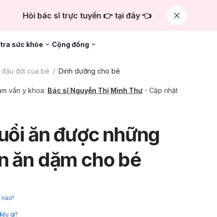
Hỏi bác sĩ trực tuyến 👉 tại đây 👈
tra sức khỏe
Cộng đồng
đầu đời của bé
Dinh dưỡng cho bé
m vấn y khoa:
Bác sĩ Nguyễn Thị Minh Thư
Cập nhật
tuổi ăn được những
n ăn dặm cho bé
ế nào?
iều gì?