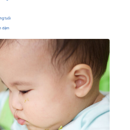
ng tuổi
ăn dặm