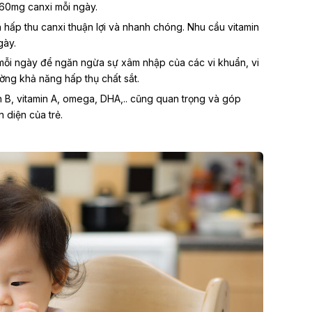
260mg canxi mỗi ngày
.
h hấp thu canxi thuận lợi và nhanh chóng.
Nhu cầu vitamin
gày
.
mỗi ngày
để ngăn ngừa sự xâm nhập của các vi khuẩn, vi
ờng khả năng hấp thụ chất sắt.
n B, vitamin A, omega,
DHA
,.. cũng quan trọng và góp
 diện của trẻ.