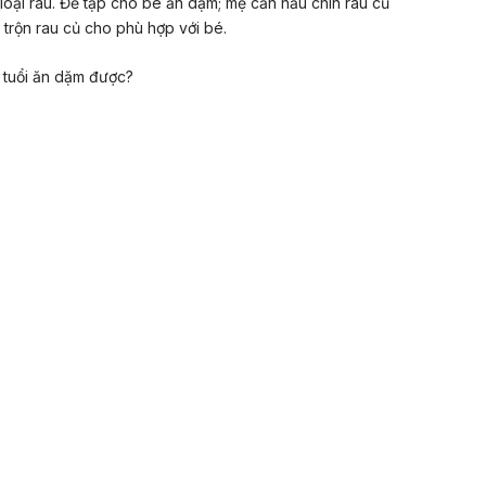
loại rau. Để tập cho bé ăn dặm; mẹ cần nấu chín rau củ
trộn rau củ cho phù hợp với bé.
g tuổi ăn dặm được?