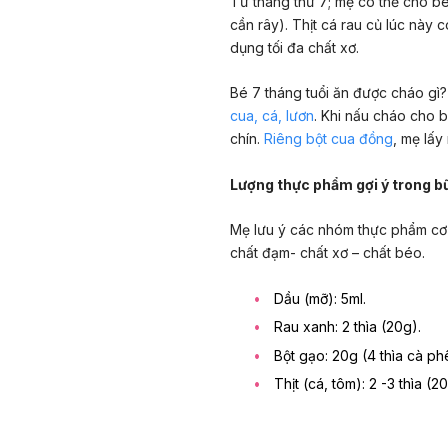
Từ tháng thứ 7; mẹ có thể cho bé
cần rây). Thịt cá rau củ lúc này 
dụng tối đa chất xơ.
Bé 7 tháng tuổi ăn được cháo gì
cua, cá, lươn
. Khi nấu cháo cho 
chín.
Riêng bột cua đồng
, mẹ lấy
Lượng thực phẩm gợi ý trong b
Mẹ lưu ý các nhóm thực phẩm cơ
chất đạm- chất xơ – chất béo.
Dầu (mỡ): 5ml.
Rau xanh: 2 thìa (20g).
Bột gạo: 20g (4 thìa cà ph
Thịt (cá, tôm): 2 -3 thìa (