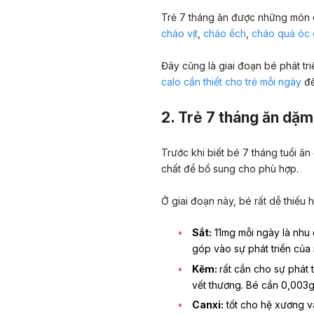
Trẻ 7 tháng ăn được những món
cháo vịt
,
cháo ếch
,
cháo quả óc
Đây cũng là giai đoạn bé phát tr
calo cần thiết cho trẻ mỗi ngày
để
2. Trẻ 7 tháng ăn dặm
Trước khi biết bé 7 tháng tuổi ă
chất để bổ sung cho phù hợp.
Ở giai đoạn này, bé rất dễ thiếu 
Sắt:
11mg mỗi ngày
là nhu
góp vào sự phát triển của
Kẽm:
rất cần cho sự phát 
vết thương.
Bé cần 0,003g
Canxi:
tốt cho hệ xương v