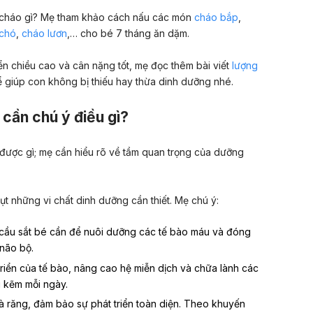
 cháo gì? Mẹ tham khảo cách nấu các món
cháo bắp
,
 chó
,
cháo lươn
,… cho bé 7 tháng ăn dặm.
iển chiều cao và cân nặng tốt, mẹ đọc thêm bài viết
lượng
 giúp con không bị thiếu hay thừa dinh dưỡng nhé.
 cần chú ý điều gì?
n được gì; mẹ cần hiểu rõ về tầm quan trọng của dưỡng
hụt những vi chất dinh dưỡng cần thiết. Mẹ chú ý:
 cầu sắt bé cần để nuôi dưỡng các tế bào máu và đóng
 não bộ.
triển của tế bào, nâng cao hệ miễn dịch và chữa lành các
 kẽm mỗi ngày
.
à răng, đảm bảo sự phát triển toàn diện. Theo khuyến