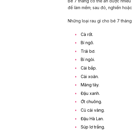
Bé 7 tháng có thể ăn được nhiều 
để làm mềm; sau đó, nghiền hoặc 
Những loại rau gì cho bé 7 thán
Cà rốt.
Bí ngô.
Trái bơ.
Bí ngòi.
Cải bắp.
Cải xoăn.
Măng tây.
Đậu xanh.
Ớt chuông.
Củ cải vàng.
Đậu Hà Lan.
Súp lơ trắng.