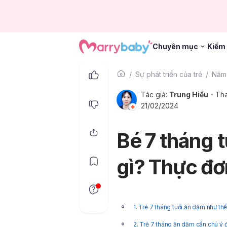
Chuyên mục
Kiểm 
Sự phát triển của trẻ
Năm 
Tác giả:
Trung Hiếu
Tha
21/02/2024
Bé 7 tháng 
gì? Thực đơ
1. Trẻ 7 tháng tuổi ăn dặm như th
2. Trẻ 7 tháng ăn dặm cần chú ý đ