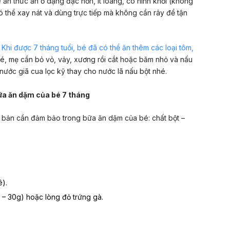
 ăn thức ăn ở dạng đặc hơn, ít loãng, có hình khối (không
có thể xay nát và dùng trực tiếp mà không cần rây để tận
?
Khi được 7 tháng tuổi, bé đã có thể ăn thêm các loại tôm,
bé, mẹ cần bỏ vỏ, vảy, xương rồi cắt hoặc băm nhỏ và nấu
 nước giã cua lọc kỹ thay cho nước lã nấu bột nhé.
ữa ăn dặm của bé 7 tháng
 bản cần đảm bảo trong bữa ăn dặm của bé: chất bột –
ê).
20 – 30g) hoặc lòng đỏ trứng gà.