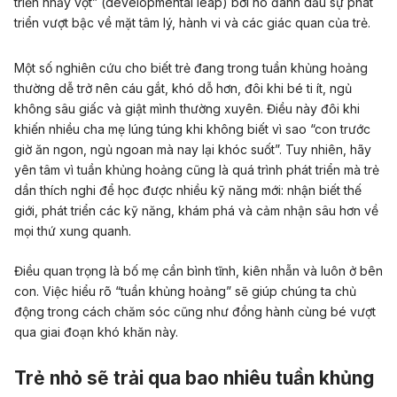
triển nhảy vọt” (developmental leap) bởi nó đánh dấu sự phát
triển vượt bậc về mặt tâm lý, hành vi và các giác quan của trẻ.
Một số nghiên cứu cho biết trẻ đang trong tuần khủng hoảng
thường
dễ
trở nên cáu gắt, khó dỗ hơn, đôi khi bé ti ít, ngủ
không sâu giấc
và giật mình thường xuyên. Điều này đôi khi
khiến nhiều cha mẹ lúng túng khi không biết vì sao “con trước
giờ ăn ngon, ngủ ngoan mà nay lại khóc suốt”. Tuy nhiên, hãy
yên tâm vì tuần khủng hoảng cũng là quá trình phát triển mà trẻ
dần thích nghi để học được nhiều kỹ năng mới: nhận biết thế
giới, phát triển các kỹ năng, khám phá
và cảm nhận sâu hơn về
mọi thứ
xung quanh.
Điều quan trọng là bố mẹ cần bình tĩnh, kiên nhẫn và luôn ở bên
con. Việc hiểu rõ “tuần khủng hoảng” sẽ giúp chúng ta chủ
động trong cách chăm sóc cũng như đồng hành cùng
bé vượt
qua giai đoạn khó khăn này.
Trẻ nhỏ sẽ trải qua bao nhiêu tuần khủng