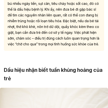
bú nhiều ngày liền, sụt cân, tiêu chảy hoặc sốt cao, đó có
thể là dấu hiệu bệnh lý. Khi ấy, nên đưa bé đi gặp bác sĩ
để
tìm các nguyên nhân liên quan, rất có thể con đang bị
nhiễm trùng hoặc rối loạn tiêu hóa.
Đặc biệt, nếu da bé
tái
nhợt, thở khò khè, nôn trớ dữ dội,
quấy khóc kèm theo co
giật, bạn cần đưa trẻ đến cơ sở
y tế ngay. Việc phát hiện
sớm, chăm sóc – điều trị đúng cách luôn quan trọng hơn là
việc “chờ cho qua” trong mọi tình huống sức khỏe của trẻ.
Dấu hiệu nhận biết tuần khủng hoảng của
trẻ