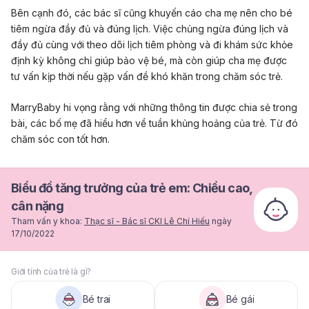
Bên cạnh đó, các bác sĩ cũng khuyến cáo cha mẹ nên cho bé
tiêm ngừa đầy đủ và đúng lịch. Việc chủng ngừa đúng lịch và
đầy đủ cùng với theo dõi lịch tiêm phòng và đi
khám sức khỏe
định kỳ
không chỉ giúp bảo vệ bé, mà còn giúp cha mẹ được
tư vấn kịp thời nếu gặp vấn đề khó khăn trong chăm sóc trẻ.
MarryBaby hi vọng rằng với những thông tin được chia sẻ trong
bài, các bố mẹ đã hiểu hơn về tuần khủng hoảng của trẻ. Từ đó
chăm sóc con tốt hơn.
Biểu đồ tăng trưởng của trẻ em: Chiều cao,
cân nặng
Tham vấn y khoa:
Thạc sĩ - Bác sĩ CKI Lê Chí Hiếu
ngày
17/10/2022
Giới tính của trẻ là gì?
Bé trai
Bé gái