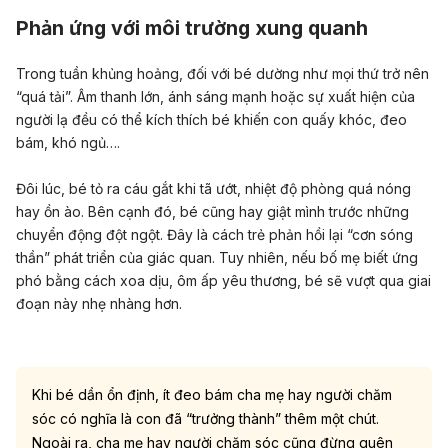
Phản ứng với môi trường xung quanh
Trong tuần khủng hoảng, đối với bé dường như mọi thứ trở nên
“quá tải”. Âm thanh lớn, ánh sáng mạnh hoặc sự xuất hiện của
người lạ đều có thể kích thích bé khiến con quấy khóc, đeo
bám, khó ngủ….
Đôi lúc, bé tỏ ra cáu gắt khi tã ướt, nhiệt độ phòng quá nóng
hay ồn ào. Bên cạnh đó, bé cũng hay giật mình trước những
chuyển động đột ngột. Đây là cách trẻ phản hồi lại “cơn sóng
thần” phát triển của giác quan. Tuy nhiên, nếu bố mẹ biết ứng
phó bằng cách xoa dịu, ôm ấp yêu thương, bé sẽ vượt qua giai
đoạn này nhẹ nhàng hơn.
Khi bé dần ổn định, ít đeo bám cha mẹ hay người chăm
sóc có nghĩa là con đã “trưởng thành” thêm một chút.
Ngoài ra, cha mẹ hay người chăm sóc cũng đừng quên