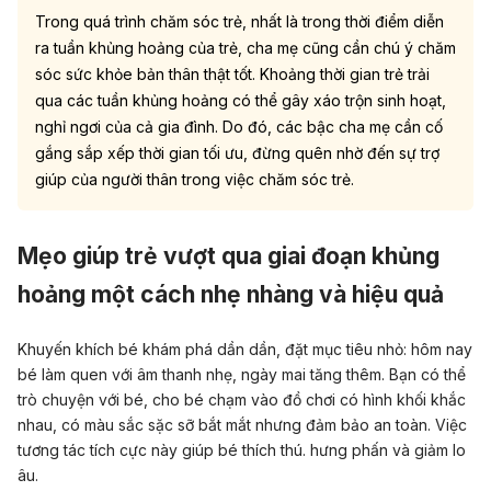
Trong quá trình chăm sóc trẻ, nhất là trong thời điểm diễn
ra tuần khủng hoảng của trẻ, cha mẹ cũng cần chú ý chăm
sóc sức khỏe bản thân thật tốt. Khoảng thời gian trẻ trải
qua các tuần khủng hoảng có thể gây xáo trộn sinh hoạt,
nghỉ ngơi của cả gia đình. Do đó, các bậc cha mẹ cần cố
gắng sắp xếp thời gian tối ưu, đừng quên nhờ đến sự trợ
giúp của người thân trong việc chăm sóc trẻ.
Mẹo giúp trẻ vượt qua giai đoạn khủng
hoảng một cách nhẹ nhàng và hiệu quả
Khuyến khích bé khám phá dần dần, đặt mục tiêu nhỏ: hôm nay
bé làm quen với âm thanh nhẹ, ngày mai tăng thêm. Bạn có thể
trò chuyện với bé, cho bé chạm vào đồ chơi có hình khối khắc
nhau, có màu sắc sặc sỡ bắt mắt nhưng đảm bảo an toàn. Việc
tương tác tích cực này giúp bé thích thú.
hưng phấn và giảm lo
âu
.