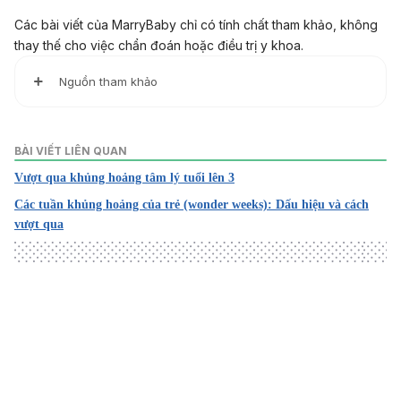
Các bài viết của MarryBaby chỉ có tính chất tham khảo, không
thay thế cho việc chẩn đoán hoặc điều trị y khoa.
Nguồn tham khảo
Developmental Delay in Children
https://my.clevelandclinic.org/health/diseases/14814-
BÀI VIẾT LIÊN QUAN
developmental-delay-in-children
Vượt qua khủng hoảng tâm lý tuổi lên 3
Ngày truy cập 22/4/2025
Các tuần khủng hoảng của trẻ (wonder weeks): Dấu hiệu và cách
Developmental milestones and the Early Years Learning F
vượt qua
ramework and the National Quality Standards
https://www.acecqa.gov.au/sites/default/files/2018-
02/DevelopmentalMilestonesEYLFandNQS.pdf
Ngày truy cập 22/4/2025
Baby development and developmental milestones
Loading
https://raisingchildren.net.au/newborns/development/und
erstanding-development/baby-development
Ngày truy cập 22/4/2025