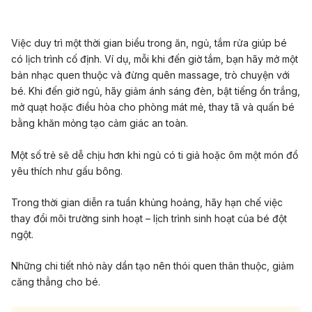
Việc duy trì một thời gian biểu trong ăn, ngủ, tắm rửa giúp bé
có lịch trình cố định
. Ví dụ, mỗi khi đến giờ tắm, bạn hãy mở một
bản nhạc quen thuộc và đừng quên
massage
, trò chuyện với
bé. Khi đến giờ ngủ, hãy giảm ánh sáng đèn, bật tiếng ồn trắng,
mở quạt hoặc điều hòa cho phòng mát mẻ, thay tã và quấn bé
bằng khăn mỏng tạo cảm giác an toàn.
Một số trẻ sẽ
dễ chịu hơn khi ngủ có ti giả hoặc ôm một món đồ
yêu thích như gấu bông.
Trong thời gian diễn ra tuần khủng hoảng, hãy hạn chế việc
thay đổi môi trường sinh hoạt – lịch trình sinh hoạt của bé đột
ngột.
Những chi tiết nhỏ này dần tạo nên thói quen thân thuộc, giảm
căng thẳng cho bé.