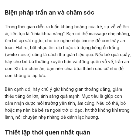
Biện pháp trấn an và chăm sóc
Trong thời gian diễn ra tuần khủng hoảng của trẻ, sự vỗ về êm
ái, liên tục là “chìa khóa vàng”. Bạn có thể massage nhẹ nhàng,
ôm
bé áp sát
ngực, cho bé nghe nhịp tim mẹ để con thấy an
toàn. Hát ru, bật nhạc êm dịu hoặc sử dụng tiếng ồn trắng
(white noise) cũng là cách thư giãn hiệu quả. Nếu bé quá quấy,
hãy cho bé bú thường xuyên hơn và đừng quên vỗ về, trấn an
con. Khi bé chán ăn, bạn nên chia bữa thành các cữ nhỏ để
con không bị áp lực.
Bên cạnh đó, hãy chú ý giữ không gian thoáng đãng, giảm
thiểu tiếng ồn lớn, ánh sáng quá mạnh. Mục tiêu là giúp con
cảm nhận được môi trường yên tĩnh, ấm cúng. Nếu có thể, bố
hoặc mẹ nên bế bé ra ngoài trời đi dạo,
hít thở không khí trong
lành, nói chuyện nhẹ nhàng để đánh lạc hướng.
Thiết lập thói quen nhất quán