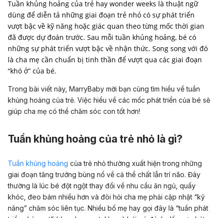
Tuần khủng hoảng của trẻ hay wonder weeks là thuật ngữ
dùng để diễn tả những giai đoạn trẻ nhỏ có sự phát triển
vượt bậc về kỹ năng hoặc giác quan theo từng mốc thời gian
đã được dự đoán trước. Sau mỗi tuần khủng hoảng, bé có
những sự phát triển vượt bậc về nhận thức. Song song với đó
là cha mẹ cần chuẩn bị tinh thần để vượt qua các giai đoạn
“khó ở” của bé.
Trong bài viết này, MarryBaby mời bạn cùng tìm hiểu về tuần
khủng hoảng của trẻ. Việc hiểu về các mốc phát triển của bé sẽ
giúp cha mẹ có thể chăm sóc con tốt hơn!
Tuần khủng hoảng của trẻ nhỏ là gì?
Tuần khủng hoảng
của trẻ nhỏ thường xuất hiện trong những
giai đoạn tăng trưởng bùng nổ về cả thể chất lẫn trí não.
Đây
thường là lúc bé đột ngột thay đổi về nhu cầu ăn ngủ, quấy
khóc, đeo bám nhiều hơn và đòi hỏi cha mẹ phải cập nhật “kỹ
năng” chăm sóc liên tục. Nhiều bố mẹ hay gọi đây là “tuần phát