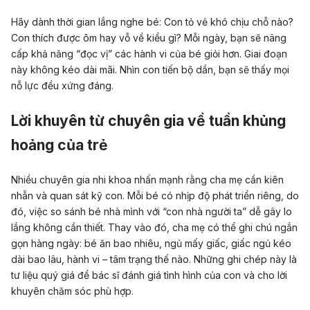
Hãy dành thời gian lắng nghe bé: Con tỏ vẻ khó chịu chỗ nào?
Con thích được ôm hay vỗ về kiểu gì? Mỗi ngày, bạn sẽ nâng
cấp khả năng “đọc vị” các hành vi của bé giỏi hơn. Giai đoạn
này không kéo dài mãi. Nhìn con tiến bộ dần, bạn sẽ thấy mọi
nỗ lực đều xứng đáng.
Lời khuyên từ chuyên gia về tuần khủng
hoảng của trẻ
Nhiều chuyên gia nhi khoa nhấn mạnh rằng cha mẹ cần kiên
nhẫn và quan sát kỹ con. Mỗi bé có nhịp độ phát triển riêng, do
đó, việc so sánh bé nhà mình với “con nhà người ta” dễ gây lo
lắng không cần thiết. Thay vào đó, cha mẹ có thể ghi chú ngắn
gọn hàng ngày: bé ăn bao nhiêu, ngủ mấy giấc, giấc ngủ kéo
dài bao lâu, hành vi – tâm trạng thế nào. Những ghi chép này là
tư liệu quý giá để bác sĩ đánh giá tình hình của con và cho lời
khuyên chăm sóc phù hợp.