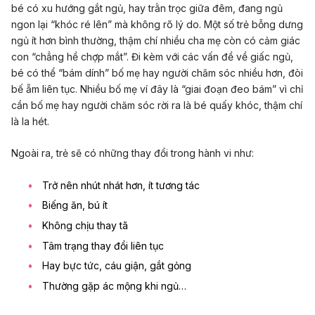
bé có xu hướng gắt ngủ, hay trằn trọc giữa đêm, đang ngủ
ngon lại “khóc ré lên” mà không rõ lý do. Một số trẻ bỗng dưng
ngủ ít hơn bình thường, thậm chí nhiều cha mẹ còn có cảm giác
con “chẳng hề chợp mắt”. Đi kèm với các vấn đề về
giấc ngủ,
bé có thể “bám dính” bố mẹ hay người chăm sóc nhiều hơn, đòi
bế ẵm liên tục. Nhiều bố mẹ ví đây là “giai đoạn đeo bám” vì chỉ
cần bố mẹ hay người chăm sóc rời ra là bé quấy khóc, thậm chí
là la hét.
Ngoài ra, trẻ sẽ có những thay đổi trong hành vi như:
Trở nên nhút nhát hơn, ít tương tác
Biếng ăn, bú ít
Không chịu thay tã
Tâm trạng thay đổi liên tục
Hay bực tức, cáu giận, gắt gỏng
Thường gặp
ác mộng khi ngủ
…