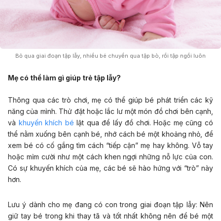
Bỏ qua giai đoạn tập lẫy, nhiều bé chuyển qua tập bò, rồi tập ngồi luôn
Mẹ có thể làm gì giúp trẻ tập lẫy?
Thông qua các trò chơi, mẹ có thể giúp bé phát triển các kỹ
năng của mình. Thử đặt hoặc lắc lư một món đồ chơi bên cạnh,
và
khuyến khích bé
lật qua để lấy đồ chơi. Hoặc mẹ cũng có
thể nằm xuống bên cạnh bé, nhớ cách bé một khoảng nhỏ, để
xem bé có cố gắng tìm cách “tiếp cận” mẹ hay không. Vỗ tay
hoặc mỉm cười như một cách khen ngợi những nỗ lực của con.
Có sự khuyến khích của mẹ, các bé sẽ hào hứng với “trò” này
hơn.
Lưu ý dành cho mẹ đang có con trong giai đoạn tập lẫy: Nên
giữ tay bé trong khi thay tã và tốt nhất không nên để bé một