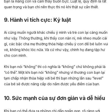
bạn la mắng con và cảm thấy buồn bực. Luật lệ, quy định là rất
quan trọng và bạn chỉ nên thực thi nó khi thật sự cần thiết.
9.
Hành vi tích cực:
Kỷ luật
Ai cũng muốn người khác chiều ý mình và trẻ con lại càng muốn
như vậy. Thông thường, khi thấy con năn nỉ, mè nheo muốn cái
gì, các bậc cha mẹ thường thỏa hiệp chiều ý con để bé luôn vui
vẻ, không khóc lóc nữa. Và cứ như vậy, chính họ đang tập hư
cho con mình.
Khi bạn nói “không” thì có nghĩa là “không” chứ không phải là
“có thể”. Một khi bạn nói “không” nhưng vì thương con bạn lại
tạm chấp nhận thỏa hiệp với bé thì bạn những lần sau “level”
của bé sẽ được nâng cấp do nắm được yếu điểm của bạn.
10. Sức mạnh của sự đơn giản và dễ hiểu
Khi bạn có thể đưa ra những chỉ dẫn ngắn gọn, rõ ràng với