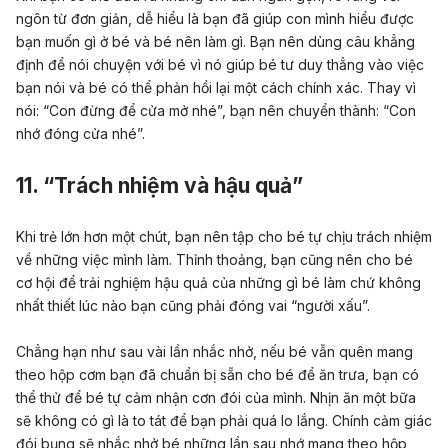
ngôn từ đơn giản, dễ hiểu là bạn đã giúp con mình hiểu được
bạn muốn gì ở bé và bé nên làm gì. Bạn nên dùng câu khẳng
định để nói chuyện với bé vì nó giúp bé tư duy thẳng vào việc
bạn nói và bé có thể phản hồi lại một cách chính xác. Thay vì
nói: “Con đừng để cửa mở nhé”, bạn nên chuyển thành: “Con
nhớ đóng cửa nhé”.
11. “Trách nhiệm và hậu quả”
Khi trẻ lớn hơn một chút, bạn nên tập cho bé tự chịu trách nhiệm
về những việc mình làm. Thỉnh thoảng, bạn cũng nên cho bé
cơ hội để trải nghiệm hậu quả của những gì bé làm chứ không
nhất thiết lúc nào bạn cũng phải đóng vai “người xấu”.
Chẳng hạn như sau vài lần nhắc nhở, nếu bé vẫn quên mang
theo hộp cơm bạn đã chuẩn bị sẵn cho bé để ăn trưa, bạn có
thể thử để bé tự cảm nhận cơn đói của mình. Nhịn ăn một bữa
sẽ không có gì là to tát để bạn phải quá lo lắng. Chính cảm giác
đói bụng sẽ nhắc nhở bé những lần sau nhớ mang theo hộp