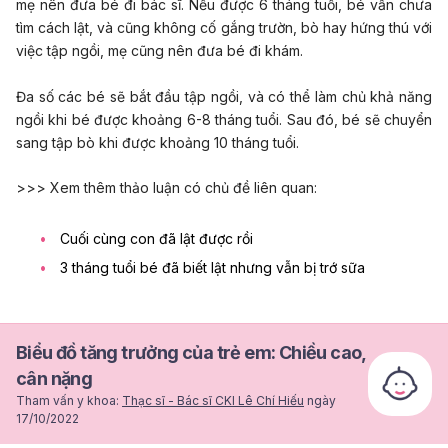
mẹ nên đưa bé đi bác sĩ. Nếu được 6 tháng tuổi, bé vẫn chưa
tìm cách lật, và cũng không cố gắng trườn, bò hay hứng thú với
việc tập ngồi, mẹ cũng nên đưa bé đi khám.
Đa số các bé sẽ bắt đầu tập ngồi, và có thể làm chủ khả năng
ngồi khi bé được khoảng 6-8 tháng tuổi. Sau đó, bé sẽ chuyển
sang tập bò khi được khoảng 10 tháng tuổi.
>>> Xem thêm thảo luận có chủ đề liên quan:
Cuối cùng con đã lật được rồi
3 tháng tuổi bé đã biết lật nhưng vẫn bị trớ sữa
Biểu đồ tăng trưởng của trẻ em: Chiều cao,
cân nặng
Tham vấn y khoa:
Thạc sĩ - Bác sĩ CKI Lê Chí Hiếu
ngày
17/10/2022