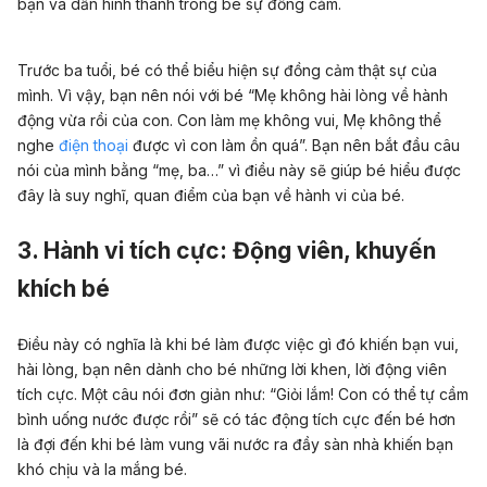
bạn và dần hình thành trong bé sự đồng cảm.
Trước ba tuổi, bé có thể biểu hiện sự đồng cảm thật sự của
mình. Vì vậy, bạn nên nói với bé “Mẹ không hài lòng về hành
động vừa rồi của con. Con làm mẹ không vui, Mẹ không thể
nghe
điện thoại
được vì con làm ồn quá”. Bạn nên bắt đầu câu
nói của mình bằng “mẹ, ba…” vì điều này sẽ giúp bé hiểu được
đây là suy nghĩ, quan điểm của bạn về hành vi của bé.
3. Hành vi tích cực: Động viên, khuyến
khích bé
Điều này có nghĩa là khi bé làm được việc gì đó khiến bạn vui,
hài lòng, bạn nên dành cho bé những lời khen, lời động viên
tích cực. Một câu nói đơn giản như: “Giỏi lắm! Con có thể tự cầm
bình uống nước được rồi” sẽ có tác động tích cực đến bé hơn
là đợi đến khi bé làm vung vãi nước ra đầy sàn nhà khiến bạn
khó chịu và la mắng bé.