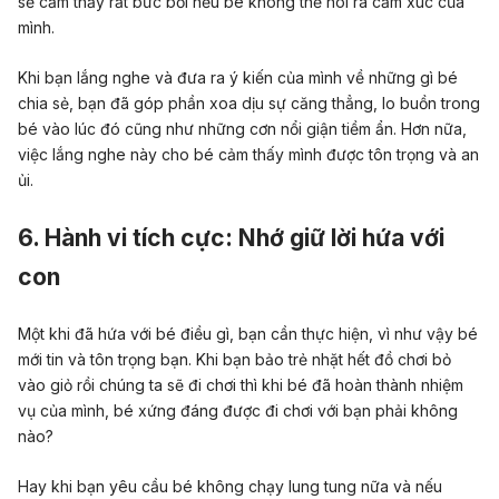
sẽ cảm thấy rất bức bối nếu bé không thể nói ra cảm xúc của
mình.
Khi bạn lắng nghe và đưa ra ý kiến của mình về những gì bé
chia sẻ, bạn đã góp phần xoa dịu sự căng thẳng, lo buồn trong
bé vào lúc đó cũng như những cơn nổi giận tiềm ẩn. Hơn nữa,
việc lắng nghe này cho bé cảm thấy mình được tôn trọng và an
ủi.
6.
Hành vi tích cực:
Nhớ giữ lời hứa với
con
Một khi đã hứa với bé điều gì, bạn cần thực hiện, vì như vậy bé
mới tin và tôn trọng bạn. Khi bạn bảo trẻ nhặt hết đồ chơi bỏ
vào giỏ rồi chúng ta sẽ đi chơi thì khi bé đã hoàn thành nhiệm
vụ của mình, bé xứng đáng được đi chơi với bạn phải không
nào?
Hay khi bạn yêu cầu bé không chạy lung tung nữa và nếu