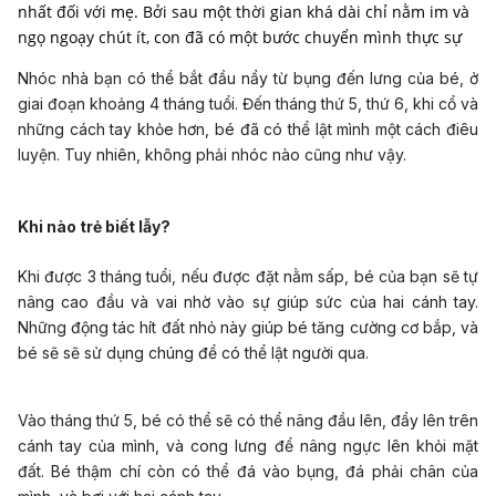
nhất đối với mẹ. Bởi sau một thời gian khá dài chỉ nằm im và
ngọ ngoạy chút ít, con đã có một bước chuyển mình thực sự
Nhóc nhà bạn có thể bắt đầu nẩy từ bụng đến lưng của bé, ở
giai đoạn khoảng 4 tháng tuổi. Đến tháng thứ 5, thứ 6, khi cổ và
những cách tay khỏe hơn, bé đã có thể lật mình một cách điêu
luyện. Tuy nhiên, không phải nhóc nào cũng như vậy.
Khi nào trẻ biết lẫy?
Khi được 3 tháng tuổi, nếu được đặt nằm sấp, bé của bạn sẽ tự
nâng cao đầu và vai nhờ vào sự giúp sức của hai cánh tay.
Những động tác hít đất nhỏ này giúp bé tăng cường cơ bắp, và
bé sẽ sẽ sử dụng chúng để có thể lật người qua.
Vào tháng thứ 5, bé có thể sẽ có thể nâng đầu lên, đẩy lên trên
cánh tay của mình, và cong lưng để nâng ngực lên khỏi mặt
đất. Bé thậm chí còn có thể đá vào bụng, đá phải chân của