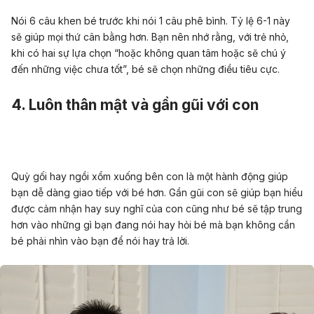
Nói 6 câu khen bé trước khi nói 1 câu phê bình. Tỷ lệ 6-1 này
sẽ giúp mọi thứ cân bằng hơn. Bạn nên nhớ rằng, với trẻ nhỏ,
khi có hai sự lựa chọn “hoặc không quan tâm hoặc sẽ chú ý
đến những việc chưa tốt”, bé sẽ chọn những điều tiêu cực.
4. Luôn thân mật và gần gũi với con
Quỳ gối hay ngồi xổm xuống bên con là một hành động giúp
bạn dễ dàng giao tiếp với bé hơn. Gần gũi con sẽ giúp bạn hiểu
được cảm nhận hay suy nghĩ của con cũng như bé sẽ tập trung
hơn vào những gì bạn đang nói hay hỏi bé mà bạn không cần
bé phải nhìn vào bạn để nói hay trả lời.