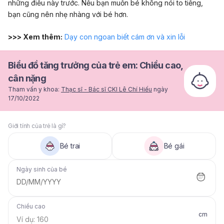
những điều này trước. Nếu bạn muốn bé không nói to tiếng,
bạn cũng nên nhẹ nhàng với bé hơn.
>>> Xem thêm:
Dạy con ngoan biết cám ơn và xin lỗi
Biểu đồ tăng trưởng của trẻ em: Chiều cao,
cân nặng
Tham vấn y khoa:
Thạc sĩ - Bác sĩ CKI Lê Chí Hiếu
ngày
17/10/2022
Giới tính của trẻ là gì?
Bé trai
Bé gái
Ngày sinh của bé
DD/MM/YYYY
Chiều cao
cm