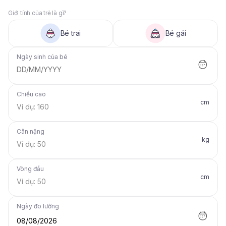
Giới tính của trẻ là gì?
Bé trai
Bé gái
Ngày sinh của bé
DD/MM/YYYY
Chiều cao
cm
Cân nặng
kg
Vòng đầu
cm
Ngày đo lường
08/08/2026