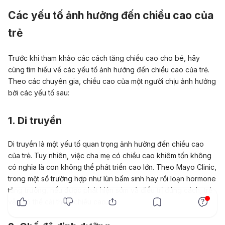
Các yếu tố ảnh hưởng đến chiều cao của
trẻ
Trước khi tham khảo các cách tăng chiều cao cho bé, hãy
cùng tìm hiểu về các yếu tố ảnh hưởng đến chiều cao của trẻ.
Theo các chuyên gia, chiều cao của một người chịu ảnh hưởng
bởi các yếu tố sau:
1. Di truyền
Di truyền là một yếu tố quan trọng ảnh hưởng đến chiều cao
của trẻ. Tuy nhiên, việc cha mẹ có chiều cao khiêm tốn không
có nghĩa là con không thể phát triển cao lớn. Theo Mayo Clinic,
trong một số trường hợp như lùn bẩm sinh hay rối loạn hormone
tăng trưởng, nếu được phát hiện sớm và điều trị đúng cách, trẻ
x
vẫn có thể cải thiện chiều cao.