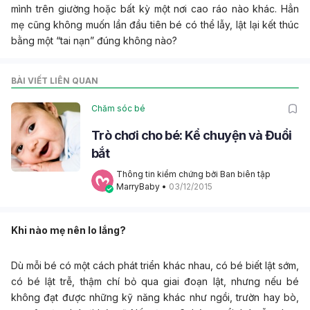
mình trên giường hoặc bất kỳ một nơi cao ráo nào khác. Hẳn
mẹ cũng không muốn lần đầu tiên bé có thể lẫy, lật lại kết thúc
bằng một “tai nạn” đúng không nào?
BÀI VIẾT LIÊN QUAN
Chăm sóc bé
Trò chơi cho bé: Kể chuyện và Đuổi
bắt
Thông tin kiểm chứng bởi Ban biên tập 
MarryBaby
 • 
03/12/2015
Khi nào mẹ nên lo lắng?
Dù mỗi bé có một cách phát triển khác nhau, có bé biết lật sớm,
có bé lật trễ, thậm chí bỏ qua giai đoạn lật, nhưng nếu bé
không đạt được những kỹ năng khác như ngồi, trườn hay bò,