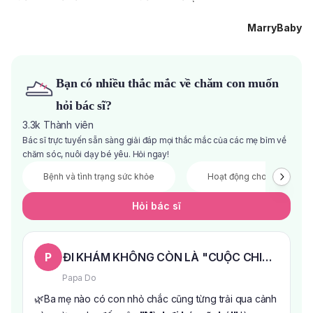
MarryBaby
Bạn có nhiều thắc mắc về chăm con muốn
hỏi bác sĩ?
3.3k
Thành viên
Bác sĩ trực tuyến sẵn sàng giải đáp mọi thắc mắc của các mẹ bỉm về
chăm sóc, nuôi dạy bé yêu. Hỏi ngay!
Bệnh và tình trạng sức khỏe
Hoạt động cho bé
Hỏi bác sĩ
P
ĐI KHÁM KHÔNG CÒN LÀ "CUỘC CHIẾN" VỚI 
Papa Do
🌿Ba mẹ nào có con nhỏ chắc cũng từng trải qua cảnh