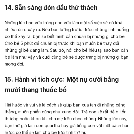
14. Sẵn sàng đón đầu thử thách
Những lúc bạn vừa trông con vừa làm một số việc sẽ có khá
nhiều rủi ro xảy ra. Nếu bạn lường trước được những tình huống
có thể xảy ra, bạn sẽ biết mình cần chuẩn bị những gì cho bé.
Cho bé 5 phút để chuẩn bị trước khi bạn muốn bé thay đổi
những gì bé đang làm. Sau đó, nói cho bé hiểu tại sao bạn cần
bé làm như vậy và cuối cùng bé sẽ được trang bị những gì bạn
mong đợi.
15.
Hành vi tích cực:
Một nụ cười bằng
mười thang thuốc bổ
Hài hước và vui vẻ là cách sẽ giúp bạn xua tan đi những căng
thẳng, muộn phiền cũng như xung đột. Trẻ con sẽ rất dễ bị tổn
thương hoặc khóc khi cha mẹ trêu chọc chúng. Những lúc này,
bạn thử giả làm con quái thú hay giả tiếng con vật một cách hài
hước có thể sẽ làm cho bé tươi tỉnh trở lại.