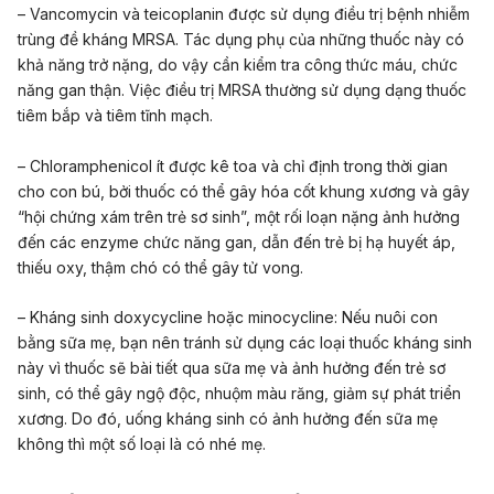
– Vancomycin và teicoplanin được sử dụng điều trị bệnh nhiễm
trùng đề kháng MRSA. Tác dụng phụ của những thuốc này có
khả năng trở nặng, do vậy cần kiểm tra công thức máu, chức
năng gan thận. Việc điều trị MRSA thường sử dụng dạng thuốc
tiêm bắp và tiêm tĩnh mạch.
– Chloramphenicol ít được kê toa và chỉ định trong thời gian
cho con bú, bởi thuốc có thể gây hóa cốt khung xương và gây
“hội chứng xám trên trẻ sơ sinh”, một rối loạn nặng ảnh hưởng
đến các enzyme chức năng gan, dẫn đến trẻ bị hạ huyết áp,
thiếu oxy, thậm chó có thể gây tử vong.
– Kháng sinh doxycycline hoặc minocycline: Nếu nuôi con
bằng sữa mẹ, bạn nên tránh sử dụng các loại thuốc kháng sinh
này vì thuốc sẽ bài tiết qua sữa mẹ và ảnh hưởng đến trẻ sơ
sinh, có thể gây ngộ độc, nhuộm màu răng, giảm sự phát triển
xương. Do đó, uống kháng sinh có ảnh hưởng đến sữa mẹ
không thì một số loại là có nhé mẹ.