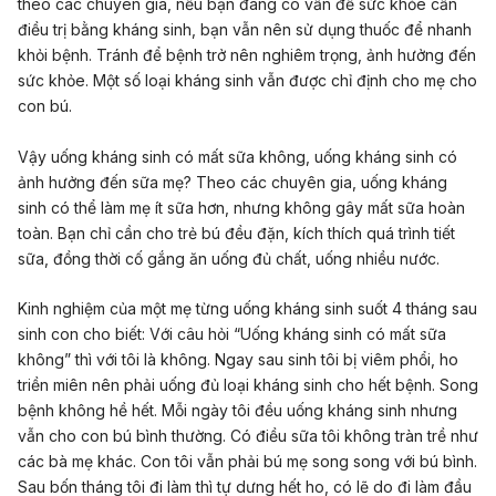
theo các chuyên gia, nếu bạn đang có vấn đề sức khỏe cần
điều trị bằng kháng sinh, bạn vẫn nên sử dụng thuốc để nhanh
khỏi bệnh. Tránh để bệnh trở nên nghiêm trọng, ảnh hưởng đến
sức khỏe. Một số loại kháng sinh vẫn được chỉ định cho mẹ cho
con bú.
Vậy uống kháng sinh có mất sữa không, uống kháng sinh có
ảnh hưởng đến sữa mẹ? Theo các chuyên gia, uống kháng
sinh có thể làm mẹ ít sữa hơn, nhưng không gây mất sữa hoàn
toàn. Bạn chỉ cần cho trẻ bú đều đặn, kích thích quá trình tiết
sữa, đồng thời cố gắng ăn uống đủ chất, uống nhiều nước.
Kinh nghiệm của một mẹ từng uống kháng sinh suốt 4 tháng sau
sinh con cho biết:
Với câu hỏi “Uống kháng sinh có mất sữa
không” thì với tôi là không. Ngay sau sinh tôi bị viêm phổi, ho
triền miên nên phải uống đủ loại kháng sinh cho hết bệnh. Song
bệnh không hề hết. Mỗi ngày tôi đều uống kháng sinh nhưng
vẫn cho con bú bình thường. Có điều sữa tôi không tràn trề như
các bà mẹ khác. Con tôi vẫn phải bú mẹ song song với bú bình.
Sau bốn tháng tôi đi làm thì tự dưng hết ho, có lẽ do đi làm đầu