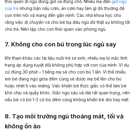
thói quen đi ngủ đúng giờ và đúng chỗ. Nhiều mẹ đến
giờ ngủ
của trẻ
nhưng bận nấu cơm, ăn cơm hay làm gì đó thường để
con trên nôi và mang đến gần mình. Các nhà khoa học cho
rằng việc di chuyển và cho bé bạ đâu ngủ đó thật sự không tốt
cho trẻ. Nên tập cho con thói quen vào phòng ngủ.
7. Không cho con bú trong lúc ngủ say
Khi tham khảo các tài liệu nuôi trẻ sơ sinh, nhiều mẹ bị mắc tình
trạng áp dụng tuyệt đối không phù hợp với con của mình. Ví dụ
cứ đúng 30 phút – 1 tiếng mẹ sẽ cho con bú 1 lần. Vì thế nhiều
em bé đang ngủ giữa đêm cũng sẽ được mẹ bế lên cho bú
hoặc nhét ti vào miệng. Việc khiến bé thức giấc có thể làm bé
khó chịu và quấy khóc. Giấc ngủ sâu và dài rất quan trọng, nên
nếu bé có bỏ 1-2 cữ bú đêm cũng không khiến bé đói hay mệt.
8.
Tạo môi trường ngủ thoáng mát, tối và
không ồn ào