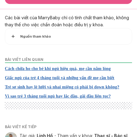
Các bài viết của MarryBaby chỉ có tính chất tham khảo, không
thay thế cho việc chẩn đoán hoặc điều trị y khoa.
Nguồn tham khảo
1. Sleep and Your Newborn
https://kidshealth.org/en/parents/sleepnewborn.html
BÀI VIẾT LIÊN QUAN
Truy cập ngày 24/11/2021
Cách chữa ho cho bé khi ngủ hiệu quả, mẹ cần nằm lòng
2. Sleep and Your 1- to 3-Month-Old
Giấc ngủ của trẻ 4 tháng tuổi và những vấn đề mẹ cần biết
https://kidshealth.org/en/parents/sleep13m.html
Trẻ sơ sinh hay lè lưỡi và nhai miệng có phải bị down không?
Truy cập ngày 24/11/2021
Vì sao trẻ 3 tháng tuổi ngủ hay lắc đầu, gãi đầu liên tục?
3. Helping your baby to sleep
https://www.nhs.uk/conditions/baby/caring-for-a-
newborn/helping-your-baby-to-sleep/
Truy cập ngày 24/11/2021
BÀI VIẾT KẾ TIẾP
4. Helping baby sleep through the night
Tác giả:
Linh Hồ
Tham vấn y khoa:
Thạc sĩ - Bác sĩ