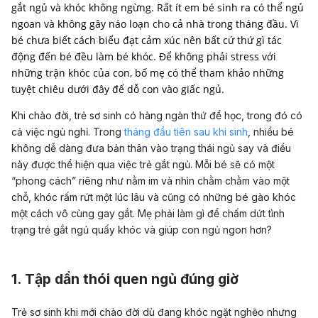
gắt ngủ và khóc không ngừng. Rất ít em bé sinh ra có thể ngủ
ngoan và không gây náo loạn cho cả nhà trong tháng đầu. Vì
bé chưa biết cách biểu đạt cảm xúc nên bất cứ thứ gì tác
động đến bé đều làm bé khóc. Để không phải stress với
những trận khóc của con, bố mẹ có thể tham khảo những
tuyệt chiêu dưới đây để dỗ con vào giấc ngủ.
Khi chào đời, trẻ sơ sinh có hàng ngàn thứ để học, trong đó có
cả việc ngủ nghỉ. Trong
tháng đầu tiên sau khi sinh
, nhiều bé
không dễ dàng đưa bản thân vào trạng thái ngủ say và điều
này được thể hiện qua việc trẻ gắt ngủ. Mỗi bé sẽ có một
“phong cách” riêng như nằm im và nhìn chằm chằm vào một
chỗ, khóc rấm rứt một lúc lâu và cũng có những bé gào khóc
một cách vô cùng gay gắt. Mẹ phải làm gì để chấm dứt tình
trạng trẻ gắt ngủ quấy khóc và giúp con ngủ ngon hơn?
1. Tập dần thói quen ngủ đúng giờ
Trẻ sơ sinh khi mới chào đời dù đang khóc ngặt nghẽo nhưng