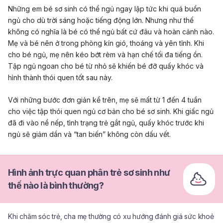
Những em bé sơ sinh có thể ngủ ngay lập tức khi quá buồn
ngủ cho dù trời sáng hoặc tiếng động lớn. Nhưng như thế
không có nghĩa là bé có thể ngủ bất cứ đâu và hoàn cảnh nào.
Mẹ và bé nên ở trong phòng kín gió, thoáng và yên tĩnh. Khi
cho bé ngủ, mẹ nên kéo bớt rèm và hạn chế tối đa tiếng ồn.
Tập ngủ ngoan cho bé từ nhỏ sẽ khiến bé đỡ quấy khóc và
hình thành thói quen tốt sau này.
Với những bước đơn giản kể trên, mẹ sẽ mất từ 1 đến 4 tuần
cho việc tập thói quen ngủ cơ bản cho bé sơ sinh. Khi giấc ngủ
đã đi vào nề nếp, tình trạng trẻ gắt ngủ, quấy khóc trước khi
ngủ sẽ giảm dần và “tan biến” không còn dấu vết.
Hình ảnh trực quan phân trẻ sơ sinh như
thế nào là bình thường?
Khi chăm sóc trẻ, cha mẹ thường có xu hướng đánh giá sức khoẻ