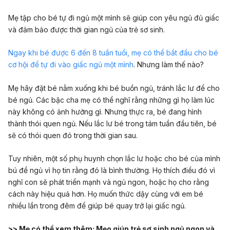
Mẹ tập cho bé tự đi ngủ một mình sẽ giúp con yêu ngủ đủ giấc
và đảm bảo được thời gian ngủ của trẻ sơ sinh.
Ngay khi bé được 6 đến 8 tuần tuổi, mẹ có thể bắt đầu cho bé
cơ hội để tự đi vào giấc ngủ một mình
. Nhưng làm thế nào?
Mẹ hãy đặt bé nằm xuống khi bé buồn ngủ, tránh lắc lư để cho
bé ngủ. Các bậc cha mẹ có thể nghĩ rằng những gì họ làm lúc
này không có ảnh hưởng gì. Nhưng thực ra, bé đang hình
thành thói quen ngủ. Nếu lắc lư bé trong tám tuần đầu tiên, bé
sẽ có thói quen đó trong thời gian sau.
Tuy nhiên, một số phụ huynh chọn lắc lư hoặc cho bé của mình
bú để ngủ vì họ tin rằng đó là bình thường. Họ thích điều đó vì
nghĩ con sẽ phát triển mạnh và ngủ ngon, hoặc họ cho rằng
cách này hiệu quả hơn. Họ muốn thức dậy cùng với em bé
nhiều lần trong đêm để giúp bé quay trở lại giấc ngủ.
>> Mẹ có thể xem thêm:
Mẹo giúp trẻ sơ sinh ngủ ngon và