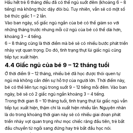
Hầu hết trẻ
6 tháng
đều đã có thể ngủ suốt đêm (khoảng 6 – 8
tiếng) mà không thức dậy đòi bú. Tuy nhiên, vẫn sẽ có một số
bé thức giấc 1 – 2 lần.
Vào ban ngày, số giấc ngủ ngắn của bé có thể giảm so với
những tháng trước nhưng mỗi cữ ngủ của bé có thể dài hơn,
khoảng 3 – 4 tiếng.
6 –
8 tháng
cũng là thời điểm mà bé sẽ có nhiều bước phát triển
nhảy vọt quan trọng. Do đó, tình trạng thụt lùi giấc ngủ cũng
tiếp tục xuất hiện.
4.4 Giấc ngủ của bé 9 – 12 tháng tuổi
Ở thời điểm 9 –
12 tháng
, nhiều bé đã học được thói quen tự
ngủ mà không cần đến sự hỗ trợ của người lớn. Thời điểm này,
bé có thể liên tục ngủ trong suốt 9 – 12 tiếng mỗi đêm. Vào ban
ngày, bé sẽ có 2 giấc ngủ ngắn khoảng 3 – 4 tiếng.
Trong thời gian 8 –
10 tháng tuổi
, tình trạng thụt lùi giấc ngủ vẫn
tiếp tục xuất hiện, thậm chí là xuất hiện nhiều lần. Nguyên nhân
là do trong khoảng thời gian này sẽ có nhiều giai đoạn phát
triển nhảy vọt quan trọng như mọc chiếc răng đầu tiên, trẻ bắt
đầu chuyển từ ngồi sang đứng hay trẻ bắt đầu học nói.