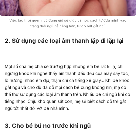
Việc tạo thói quen ngủ đúng giờ sẽ giúp bé học cách tự đưa mình vào
trạng thái ngủ dễ dàng hơn, từ đó bớt gắt ngủ
2. Sử dụng các loại âm thanh lặp đi lặp lại
Một số cha mẹ chia sẻ trường hợp những em bé rất kì lạ, chỉ
ngừng khóc khi nghe thấy âm thanh đều đều của máy sấy tóc,
lò nướng, nhạc êm dịu, thậm chí cả tiếng xé giấy… Khi bé khóc
gắt ngủ và cho dù đã dỗ mọi cách bé cũng không nín, mẹ có
thể thử sử dụng các loại âm thanh trên. Nhiều bé chỉ ngủ khi có
tiếng nhạc. Chịu khó quan sát con, mẹ sẽ biết cách dỗ trẻ gắt
ngủ tốt nhất đối với bé nhà mình.
3. Cho bé bú no trước khi ngủ