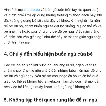
Hình ảnh mẹ
cho bé bú
và bé ngủ luôn trên tay rất quen thuộc
và được nhiều mẹ áp dụng nhưng thường thì theo cách này, khi
đặt xuống giường bé sẽ thức dậy và khóc. Kinh nghiệm là nên
để bé bú no, chớm buồn ngủ sẽ đặt bé xuống. Mẹ có thể vỗ về
bé nhẹ nhẹ hoặc xoa lưng cho bé để bé ngủ. Việc nằm thẳng
và chìm sâu vào giấc ngủ như thế này sẽ tốt hơn giấc ngủ chập
chờn trên tay mẹ.
4. Chú ý đến biểu hiện buồn ngủ của bé
Các em bé sơ sinh khi buồn ngủ thường lờ đờ, ngáp và tỏ ra
chậm chạp. Cha mẹ nên chú ý đến những biểu hiện này để cho
bé bú và ngủ ngay. Nếu để bé chơi hoặc ồn ào khiến bé quá
giấc, cơ thể sẽ không tiết ra melatonin làm dịu cơn mệt mỏi dẫn
đến việc bé liên tục quấy khóc, khó ngủ, ngủ không sâu…
5. Không tập thói quen rung lắc để ru ngủ