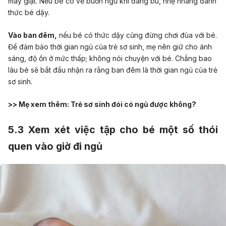
máy giặt. Nếu bé có vẻ buồn ngủ khi đang bú, nhẹ nhàng đánh
thức bé dậy.
Vào ban đêm,
nếu bé có thức dậy cũng đừng chơi đùa với bé.
Để đảm bảo thời gian ngủ của trẻ sơ sinh, mẹ nên giữ cho ánh
sáng, độ ồn ở mức thấp; không nói chuyện với bé. Chẳng bao
lâu bé sẽ bắt đầu nhận ra rằng ban đêm là thời gian ngủ của trẻ
sơ sinh.
>> Mẹ xem thêm:
Trẻ sơ sinh đói có ngủ được không?
5.3 Xem xét việc tập cho bé một số thói
quen vào giờ đi ngủ