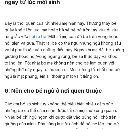
ngay từ lúc mới sinh
Đây là thói quen của rất nhiều mẹ hiện nay. Thường thấy bé
quấy khóc liên tục, mẹ hoặc bà sẽ bế bé trên tay vừa đi vừa
rung lắc vừa
hát ru bé
. Một số mẹ còn để bé trên võng hoặc
nôi điện và đưa. Thật ra, bé có thể ngủ nhưng ngủ không sâu
và bị phụ thuộc vào những điều này. Ngay khi mẹ đặt bé xuống
giường hoặc nôi/võng ngừng rung, bé sẽ thức dậy và khóc
toáng lên. Tốt nhất bố mẹ không nên cho bé làm quen với
những thứ này ngay từ lúc sinh ra. Môi trường tốt nhất cho bé
ngủ là mặt phẳng, êm ái, thoáng mát và ít tiếng ồn.
6. Nên cho bé ngủ ở nơi quen thuộc
Các em bé sơ sinh tuy không thể biểu hiện nhiều cảm xúc
nhưng bé có thể cảm nhận được tất cả mọi thứ xung quanh.
Nhiều bé chỉ ngủ ngon khi được đặt vào đúng nôi, chỗ trên
giường của mình. Đây cũng là một cách để bố mẹ tập cho bé