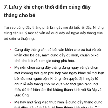
7. Lưu ý khi chọn thời điểm cúng đầy
tháng cho bé
Tại sao cúng đầy tháng phải lùi ngày mẹ đã biết rồi đấy. Nhưng
cũng cần lưu ý một số vấn đề dưới đây để ngỳa đầy tháng của
bé diễn ra thuận lợi:
Cúng đầy tháng cần có
bài văn khấn cho bé trai
và
bài
khấn cho bé gái
,
mâm cúng đầy đủ món
,
chuẩn bị xôi
chè cho bé
và
xem giờ cúng phù hợp
.
Mẹ nên chọn cúng đầy tháng đúng ngày và lựa chọn
một khoảng thời gian phù hợp vào ngày khác để mời bạn
bè nếu mọi người bận. Không nên quyết định ngày tổ
chức lễ đầy tháng cho bé dựa vào thời gian rảnh, bởi
điều đó thể hiện tâm thế không thành kính với Bà Mụ và
Đức Ông.
Mẹ hãy nhớ rằng việc thực hiện lễ cúng đầy tháng đúng
thời điểm để có thể bày tỏ lòng thành kính sâu sắc. Từ