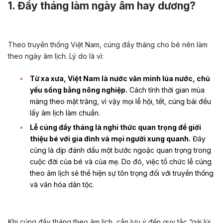
1. Đầy tháng làm ngày âm hay dương?
Theo truyền thống Việt Nam, cúng đầy tháng cho bé nên làm
theo ngày âm lịch. Lý do là vì:
Từ xa xưa,
Việt Nam là nước văn minh lúa nước, chủ
yếu sống bằng nông nghiệp.
Cách tính thời gian mùa
màng theo mặt trăng, vì vậy mọi lễ hội, tết, cúng bái đều
lấy âm lịch làm chuẩn.
Lễ cúng đầy tháng là nghi thức
quan trọng để giới
thiệu bé với gia đình và mọi người xung quanh.
Đây
cũng là dịp đánh dấu một bước ngoặc quan trọng trong
cuộc đời của bé và của mẹ.
Do đó, việc tổ chức lễ cúng
theo âm lịch sẽ thể hiện sự tôn trọng đối với truyền thống
và văn hóa dân tộc.
Khi cúng đầy tháng theo âm lịch, cần lưu ý đến quy tắc “gái lùi