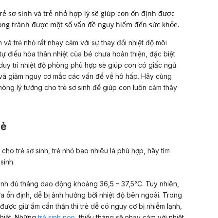
rẻ sơ sinh và trẻ nhỏ hợp lý sẽ giúp con ổn định được
òng tránh được một số vấn đề nguy hiểm đến sức khỏe.
h và trẻ nhỏ rất nhạy cảm với sự thay đổi nhiệt độ môi
tự điều hòa thân nhiệt của bé chưa hoàn thiện, đặc biệt
duy trì nhiệt độ phòng phù hợp sẽ giúp con có giấc ngủ
và giảm nguy cơ mắc các vấn đề về hô hấp. Hãy cùng
hòng lý tưởng cho trẻ sơ sinh để giúp con luôn cảm thấy
rẻ
 cho trẻ sơ sinh, trẻ nhỏ bao nhiêu là phù hợp, hãy tìm
sinh.
sinh đủ tháng dao động khoảng 36,5 – 37,5°C. Tuy nhiên,
a ổn định, dễ bị ảnh hưởng bởi nhiệt độ bên ngoài. Trong
ược giữ ấm cẩn thận thì trẻ dễ có nguy cơ bị nhiễm lạnh,
 nhiệt. Những
trẻ sinh non
, thiếu tháng sẽ nhạy cảm với nhiệt