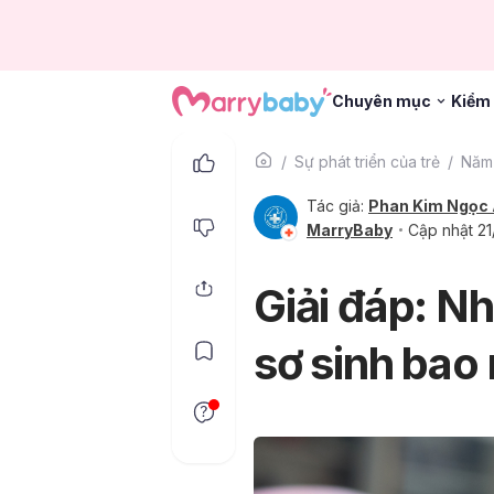
Chuyên mục
Kiểm 
Sự phát triển của trẻ
Năm 
Tác giả:
Phan Kim Ngọc
MarryBaby
Cập nhật 2
Giải đáp: Nh
sơ sinh bao 