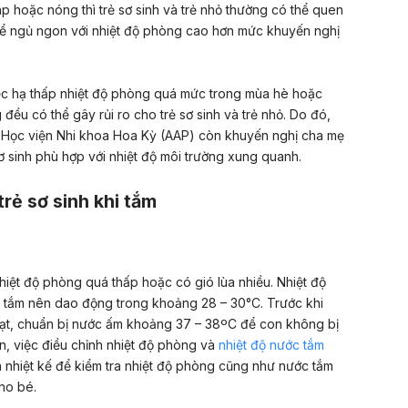
 áp hoặc nóng thì trẻ sơ sinh và trẻ nhỏ thường có thể quen
thể ngủ ngon với nhiệt độ phòng cao hơn mức khuyến nghị
iệc hạ thấp nhiệt độ phòng quá mức trong mùa hè hoặc
ều có thể gây rủi ro cho trẻ sơ sinh và trẻ nhỏ. Do đó,
, Học viện Nhi khoa Hoa Kỳ (AAP) còn khuyến nghị cha mẹ
 sinh phù hợp với nhiệt độ môi trường xung quanh.
trẻ sơ sinh khi tắm
nhiệt độ phòng quá thấp hoặc có gió lùa nhiều. Nhiệt độ
đi tắm nên dao động trong khoảng 28 – 30°C. Trước khi
uạt, chuẩn bị nước ấm khoảng 37 – 38ºC để con không bị
non, việc điều chỉnh nhiệt độ phòng và
nhiệt độ nước tắm
 nhiệt kế để kiểm tra nhiệt độ phòng cũng như nước tắm
ho bé.