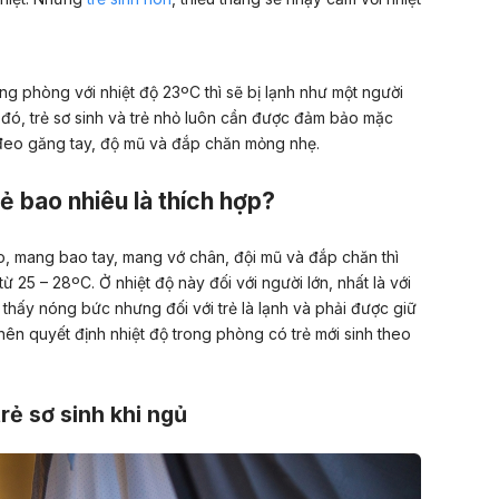
ong phòng với nhiệt độ 23ºC thì sẽ bị lạnh như một người
o đó, trẻ sơ sinh và trẻ nhỏ luôn cần được đảm bảo mặc
đeo găng tay, độ mũ và đắp chăn mỏng nhẹ.
ẻ bao nhiêu là thích hợp?
o, mang bao tay, mang vớ chân, đội mũ và đắp chăn thì
 từ 25 – 28ºC.
Ở nhiệt độ này đối với người lớn, nhất là với
 thấy nóng bức nhưng đối với trẻ là lạnh và phải được giữ
nên quyết định nhiệt độ trong phòng có trẻ mới sinh theo
rẻ sơ sinh khi ngủ