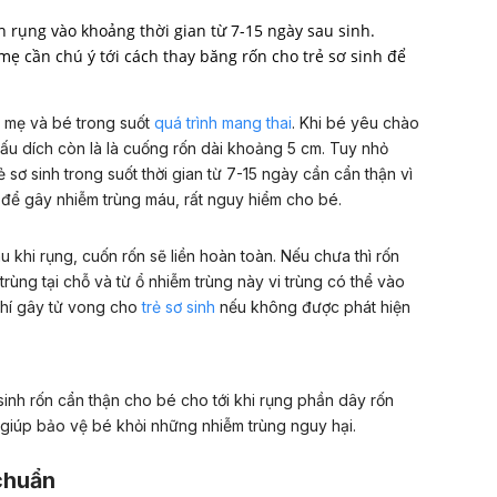
 rụng vào khoảng thời gian từ 7-15 ngày sau sinh.
mẹ cần chú ý tới cách thay băng rốn cho trẻ sơ sinh để
ữa mẹ và bé trong suốt
quá trình mang thai
. Khi bé yêu chào
 dấu dích còn là là cuống rốn dài khoảng 5 cm. Tuy nhỏ
sơ sinh trong suốt thời gian từ 7-15 ngày cần cẩn thận vì
õ để gây nhiễm trùng máu, rất nguy hiểm cho bé.
au khi rụng, cuốn rốn sẽ liền hoàn toàn. Nếu chưa thì rốn
trùng tại chỗ và từ ổ nhiễm trùng này vi trùng có thể vào
chí gây tử vong cho
trẻ sơ sinh
nếu không được phát hiện
inh rốn cẩn thận cho bé cho tới khi rụng phần dây rốn
 giúp bảo vệ bé khỏi những nhiễm trùng nguy hại.
chuẩn