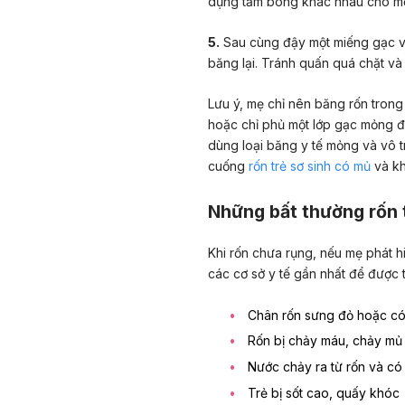
dụng tăm bông khác nhau cho mỗi
5.
Sau cùng đậy một miếng gạc vô
băng lại. Tránh quấn quá chặt và k
Lưu ý, mẹ chỉ nên băng rốn trong
hoặc chỉ phủ một lớp gạc mỏng đ
dùng loại băng y tế mỏng và vô t
cuống
rốn trẻ sơ sinh có mủ
và kh
Những bất thường rốn t
Khi rốn chưa rụng, nếu mẹ phát h
các cơ sở y tế gần nhất để được
Chân rốn sưng đỏ hoặc c
Rốn bị chảy máu, chảy mủ
Nước chảy ra từ rốn và có 
Trẻ bị sốt cao
, quấy khóc