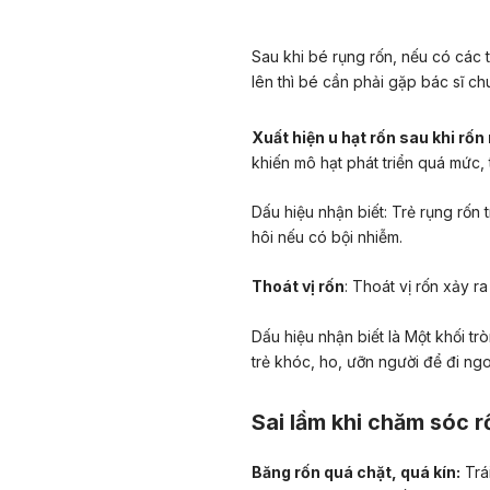
Sau khi bé rụng rốn, nếu có các t
lên thì bé cần phải gặp bác sĩ c
Xuất hiện u hạt rốn sau khi rốn
khiến mô hạt phát triển quá mức,
Dấu hiệu nhận biết: Trẻ rụng rốn 
hôi nếu có bội nhiễm.
Thoát vị rốn
: Thoát vị rốn xảy r
Dấu hiệu nhận biết là Một khối tròn 
trẻ khóc, ho, ưỡn người để đi ngo
Sai lầm khi chăm sóc r
Băng rốn quá chặt, quá kín:
Trái