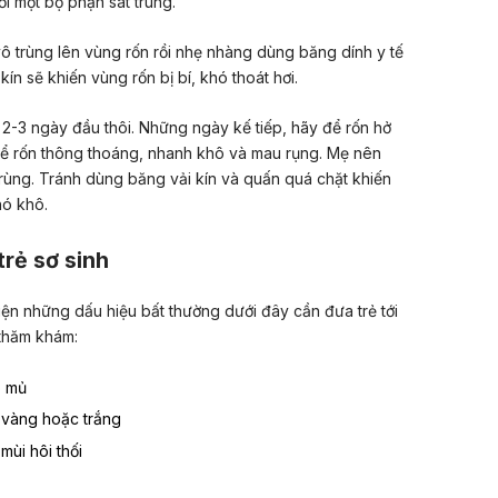
 một bộ phận sát trùng.
 trùng lên vùng rốn rồi nhẹ nhàng dùng băng dính y tế
ín sẽ khiến vùng rốn bị bí, khó thoát hơi.
 2-3 ngày đầu thôi. Những ngày kế tiếp, hãy để rốn hở
ể rốn thông thoáng, nhanh khô và mau rụng. Mẹ nên
rùng. Tránh dùng băng vải kín và quấn quá chặt khiến
ó khô.
rẻ sơ sinh
iện những dấu hiệu bất thường dưới đây cần đưa trẻ tới
 thăm khám:
ó mủ
 vàng hoặc trắng
mùi hôi thối