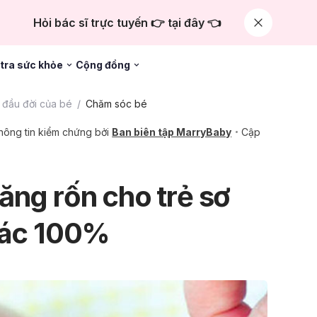
Hỏi bác sĩ trực tuyến 👉 tại đây 👈
tra sức khỏe
Cộng đồng
đầu đời của bé
Chăm sóc bé
hông tin kiểm chứng bởi
Ban biên tập MarryBaby
Cập
ăng rốn cho trẻ sơ
xác 100%