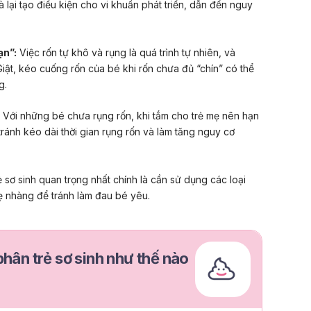
lại tạo điều kiện cho vi khuẩn phát triển, dẫn đến nguy
ạn”:
Việc rốn tự khô và rụng là quá trình tự nhiên, và
iật, kéo cuống rốn của bé khi rốn chưa đủ “chín” có thể
g.
Với những bé chưa rụng rốn, khi tắm cho trẻ mẹ nên hạn
tránh kéo dài thời gian rụng rốn và làm tăng nguy cơ
 sơ sinh quan trọng nhất chính là cần sử dụng các loại
hẹ nhàng để tránh làm đau bé yêu.
phân trẻ sơ sinh như thế nào