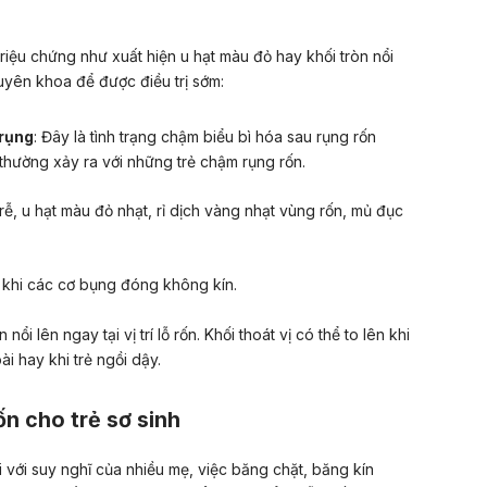
riệu chứng như xuất hiện u hạt màu đỏ hay khối tròn nổi
huyên khoa để được điều trị sớm:
 rụng
: Đây là tình trạng chậm biểu bì hóa sau rụng rốn
 thường xảy ra với những trẻ chậm rụng rốn.
trễ, u hạt màu đỏ nhạt, rỉ dịch vàng nhạt vùng rốn, mủ đục
a khi các cơ bụng đóng không kín.
nổi lên ngay tại vị trí lỗ rốn. Khối thoát vị có thể to lên khi
ài hay khi trẻ ngồi dậy.
ốn cho trẻ sơ sinh
 với suy nghĩ của nhiều mẹ, việc băng chặt, băng kín