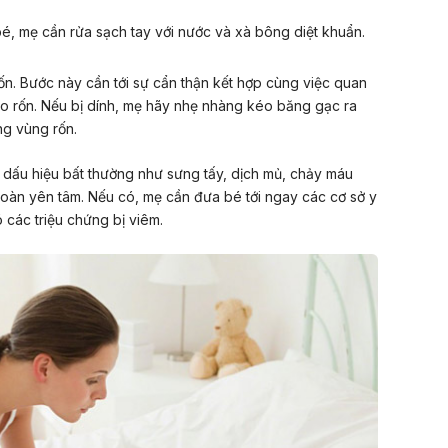
bé, mẹ cần rửa sạch tay với nước và xà bông diệt khuẩn.
. Bước này cần tới sự cẩn thận kết hợp cùng việc quan
ào rốn. Nếu bị dính, mẹ hãy nhẹ nhàng kéo băng gạc ra
ng vùng rốn.
dấu hiệu bất thường như sưng tấy, dịch mủ, chảy máu
 toàn yên tâm. Nếu có, mẹ cần đưa bé tới ngay các cơ sở y
 các triệu chứng bị viêm.