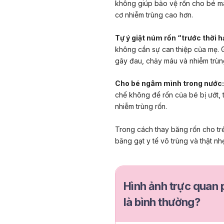
không giúp bảo vệ rốn cho bé mà 
cơ nhiễm trùng cao hơn.
Tự ý giật núm rốn “trước thời h
không cần sự can thiệp của mẹ. G
gây đau, chảy máu và nhiễm trùn
Cho bé ngâm mình trong nước:
chế không để rốn của bé bị ướt, 
nhiễm trùng rốn.
Trong cách thay băng rốn cho trẻ
băng gạt y tế vô trùng và thật n
Hình ảnh trực quan 
là bình thường?